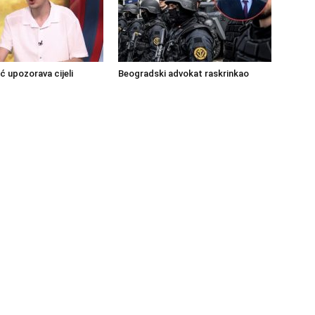
ć upozorava cijeli
Beogradski advokat raskrinkao
sebno podcrtao period
Vučićev scenarij: Vučiću je trebao
sta
sukob s policijom FBiH…
OUT US
F