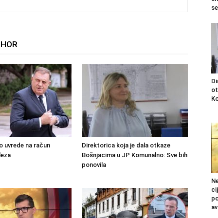
se
THOR
Di
ot
Ko
o uvrede na račun
Direktorica koja je dala otkaze
leza
Bošnjacima u JP Komunalno: Sve bih
ponovila
Ne
ci
po
av