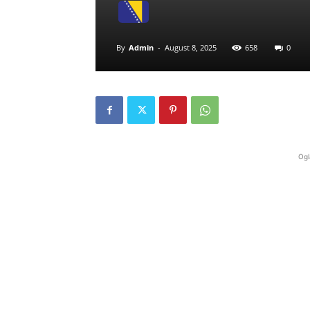
By
Admin
-
August 8, 2025
658
0
Ogl