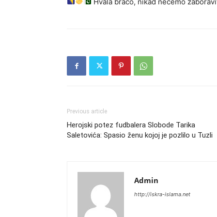
Hvala braćo, nikad nećemo zaboravi
Previous article
Herojski potez fudbalera Slobode Tarika
Saletovića: Spasio ženu kojoj je pozlilo u Tuzli
Admin
http://iskra-islama.net