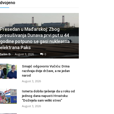
zdvojeno
Presedan u Mađarskoj: Zbog
presušivanja Dunava prvi put u 44
godine potpuno se gasi nuklearna
elektrana Paks
Salim D.
-
August 3, 2026
0
Smajić odgovorio Vučiću: Drina
razdvaja dvije države, a ne jedan
narod
August 3, 2026
Ismeta dobila rješenje da u roku od
jednog dana napusti Hrvatsku:
“Doživjela sam veliki stres”
August 3, 2026