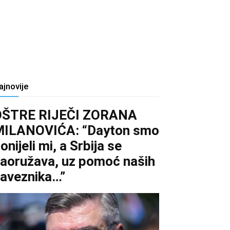
ajnovije
OŠTRE RIJEČI ZORANA
MILANOVIĆA: “Dayton smo
onijeli mi, a Srbija se
aoružava, uz pomoć naših
aveznika…”