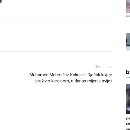
ti
Next article
I
Muhamed Mahmić iz Kaknja – Dječak koji je
preživio karcinom, a danas mijenja svijet
O
MI
sm