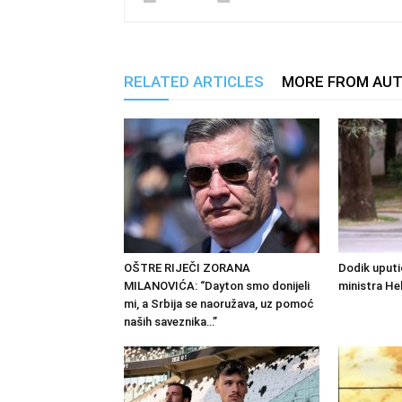
RELATED ARTICLES
MORE FROM AU
OŠTRE RIJEČI ZORANA
Dodik uputi
MILANOVIĆA: “Dayton smo donijeli
ministra He
mi, a Srbija se naoružava, uz pomoć
naših saveznika…”