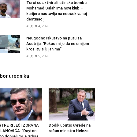
Turci su aktivirali istinsku bombu:
Mohamed Salah ima novi klub –
karijeru nastavlja na neočekivanoj
destinaciji
August 4, 2026
Neugodno iskustvo na putu za
Austriju: “Rekao mi je da ne smijem
kroz RS s ljiljanima”
August 5, 2026
zbor urednika
ŠTRE RIJEČI ZORANA
Dodik uputio uvrede na
LANOVIĆA: “Dayton
račun ministra Heleza
o donijeli mi, a Srbija