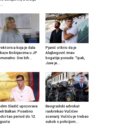
...
rektorica koja je dala
Pjanić otkrio da je
kaze Bošnjacima u JP
Alajbegović imao
munalno: Sve bih...
bogatije ponude: “Ipak,
Juve je...
dim Sladić upozorava
Beogradski advokat
jeli Balkan: Posebno
raskrinkao Vučićev
dcrtao period do 12.
scenarij: Vučiću je trebao
gusta
sukob s policijom...