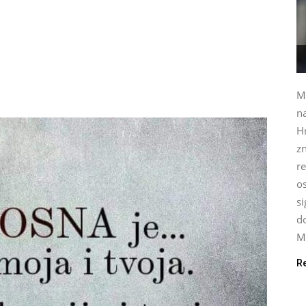
Mi
na
H
zn
re
o
si
do
Mi
R