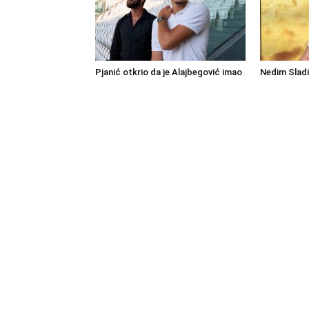
Pjanić otkrio da je Alajbegović imao
Nedim Sladi
bogatije ponude: “Ipak, Juve je uvijek
Balkan: Po
Juve”
do 12. avgu
AB