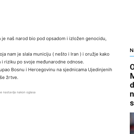
 je naš narod bio pod opsadom i izložen genocidu,
N
oja nam je slala municiju ( nešto i Iran ) i oružje kako
ma i riziku po svoje međunarodne odnose.
tupao Bosnu i Hercegovinu na sjednicama Ujedinjenih
aše žrtve.
d
n
se nastavlja nakon oglasa
s