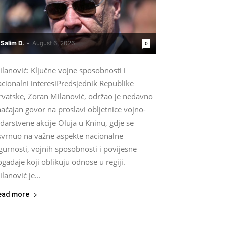
Salim D.
-
August 6, 2026
0
lanović: Ključne vojne sposobnosti i
cionalni interesiPredsjednik Republike
rvatske, Zoran Milanović, održao je nedavno
ačajan govor na proslavi obljetnice vojno-
darstvene akcije Oluja u Kninu, gdje se
svrnuo na važne aspekte nacionalne
gurnosti, vojnih sposobnosti i povijesne
gađaje koji oblikuju odnose u regiji.
lanović je...
ead more