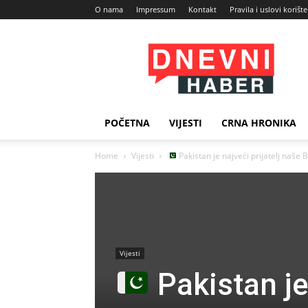
O nama
Impressum
Kontakt
Pravila i uslovi korišt
Dnevni
Haber
POČETNA
VIJESTI
CRNA HRONIKA
Home
Vijesti
Pakistan je najveći prijatelj naše 
Vijesti
Pakistan je