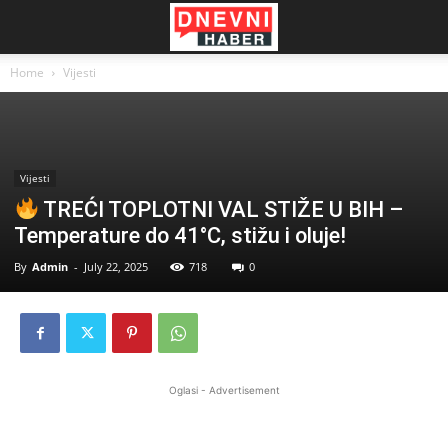
Home
Vijesti
Vijesti
TREĆI TOPLOTNI VAL STIŽE U BIH –
Temperature do 41°C, stižu i oluje!
By
Admin
-
July 22, 2025
718
0
Oglasi - Advertisement