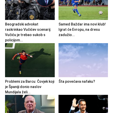
Beogradski advokat
Samed Baždar ima novi klub!
raskrinkao Vučićev scenarij:
Igrat će Evropu, na dresu
Vučiću je trebao sukob s
zadužio...
policijom...
Problemi za Barcu: Čovjek koji
Šta povećava nafaku?
je Španiji donio naslov
Mundijala želi...