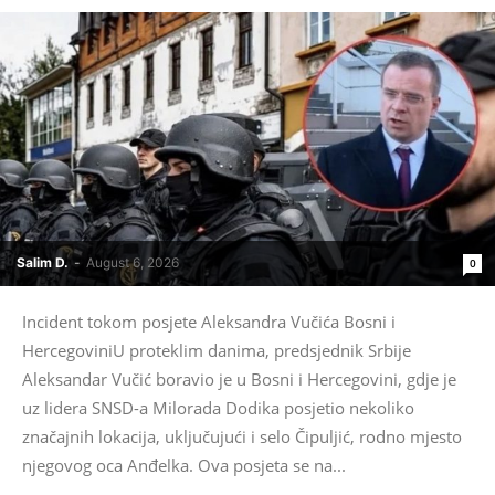
Salim D.
-
August 6, 2026
0
Incident tokom posjete Aleksandra Vučića Bosni i
HercegoviniU proteklim danima, predsjednik Srbije
Aleksandar Vučić boravio je u Bosni i Hercegovini, gdje je
uz lidera SNSD-a Milorada Dodika posjetio nekoliko
značajnih lokacija, uključujući i selo Čipuljić, rodno mjesto
njegovog oca Anđelka. Ova posjeta se na...