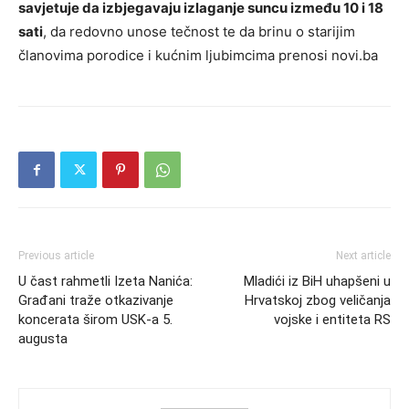
savjetuje da izbjegavaju izlaganje suncu između 10 i 18
sati
, da redovno unose tečnost te da brinu o starijim
članovima porodice i kućnim ljubimcima prenosi novi.ba
Previous article
Next article
U čast rahmetli Izeta Nanića:
Mladići iz BiH uhapšeni u
Građani traže otkazivanje
Hrvatskoj zbog veličanja
koncerata širom USK-a 5.
vojske i entiteta RS
augusta