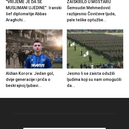
“VRIJEME JE DA SE
ZAISKRILO U MOSTARU:
MUSLIMANI UJEDINE”: Iranski
Šemsudin Mehmedović
šef diplomatije Abbas
razbjesnio Čovićeve ljude,
Araghchi...
pale teške optužbe...
Aldian Korora: Jedan gol,
Jesmo li se zaista odužili
dvije generacije i priča o
ljudima koji su nam omogućili
beskrajnoj ljubavi...
da...