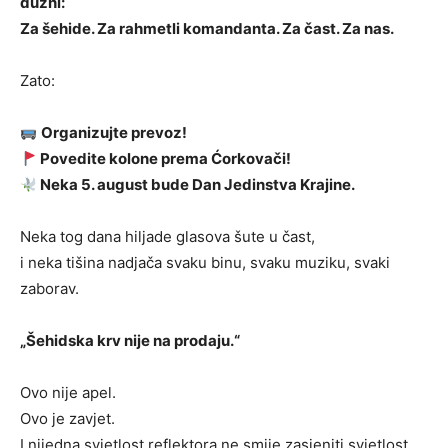
dužni:
Za šehide. Za rahmetli komandanta. Za čast. Za nas.
Zato:
Organizujte prevoz!
Povedite kolone prema Ćorkovači!
Neka 5. august bude Dan Jedinstva Krajine.
Neka tog dana hiljade glasova šute u čast,
i neka tišina nadjača svaku binu, svaku muziku, svaki
zaborav.
„Šehidska krv nije na prodaju.“
Ovo nije apel.
Ovo je zavjet.
I nijedna svjetlost reflektora ne smije zasjeniti svjetlost