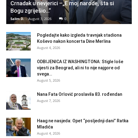
Crnadak u nevjerici –„E moj narode, šta si
Bogu zgriješio…“
Salim D.
-
August 3, 2026
0
Pogledajte kako izgleda travnjak stadiona
Koševo nakon koncerta Dine Merlina
August 4, 2026
ODBIJENICA IZ WASHINGTONA: Stigle loše
vijesti za Beograd, ali ni to nije najgore od
svega…
August 5, 2026
Nana Fata Orlović proslavila 83. rođendan
August 7, 2026
Haag ne nasjeda: Opet “posljednji dani” Ratka
Mladića
August 4, 2026