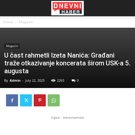
Home
Magazin
Magazin
U čast rahmetli Izeta Nanića: Građani
traže otkazivanje koncerata širom USK-a 5.
augusta
By
Admin
-
July 22, 2025
2263
0
Oglasi - Advertisement