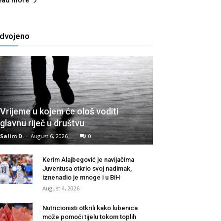
ead more
zdvojeno
Vrijeme u kojem će ološ voditi
glavnu riječ u društvu
Salim D.
-
August 6, 2026
0
Kerim Alajbegović je navijačima
Juventusa otkrio svoj nadimak,
iznenadio je mnoge i u BiH
August 4, 2026
Nutricionisti otkrili kako lubenica
može pomoći tijelu tokom toplih