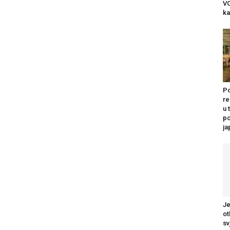
VO
ka
Po
re
u 
po
j
Je
ot
sv