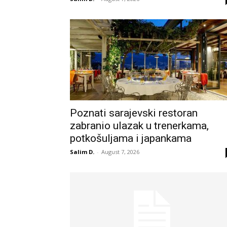
Poznati sarajevski restoran
zabranio ulazak u trenerkama,
potkošuljama i japankama
Salim D.
-
August 7, 2026