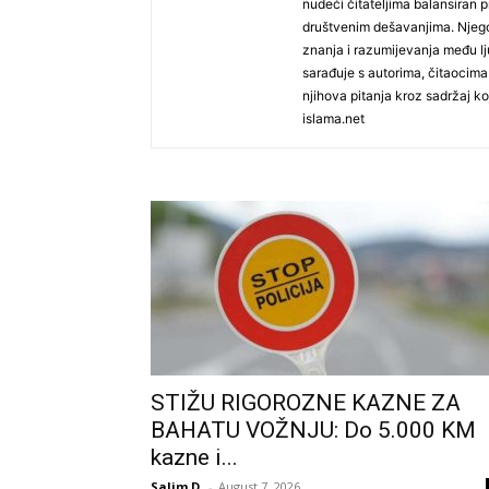
nudeći čitateljima balansiran p
društvenim dešavanjima. Njego
znanja i razumijevanja među lj
sarađuje s autorima, čitaocima
njihova pitanja kroz sadržaj koj
islama.net
STIŽU RIGOROZNE KAZNE ZA
BAHATU VOŽNJU: Do 5.000 KM
kazne i...
Salim D.
-
August 7, 2026