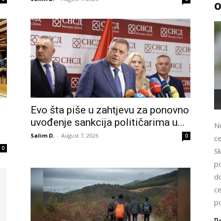
o
Evo šta piše u zahtjevu za ponovno
uvođenje sankcija političarima u...
N
Salim D.
-
August 7, 2026
0
c
0
Sk
p
d
c
po