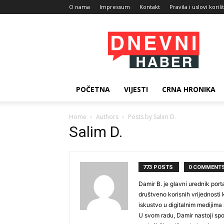
O nama
Impressum
Kontakt
Pravila i uslovi koriš
Dnevni
Haber
POČETNA
VIJESTI
CRNA HRONIKA
Home
Authors
Posts by Salim D.
Salim D.
773 POSTS
0 COMMENT
Damir B. je glavni urednik port
društveno korisnih vrijednosti 
iskustvo u digitalnim medijima 
U svom radu, Damir nastoji spo