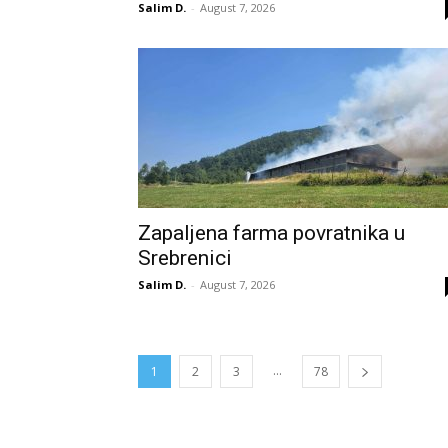
Salim D.
-
August 7, 2026
Zapaljena farma povratnika u
Srebrenici
Salim D.
-
August 7, 2026
...
1
2
3
78