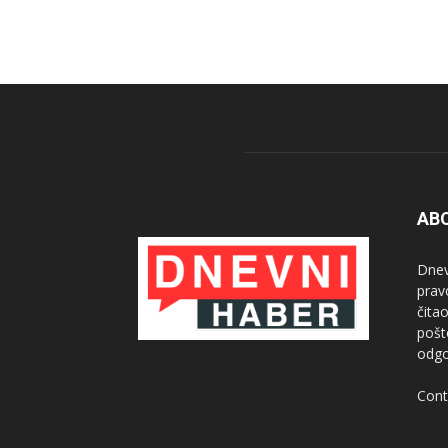
AB
Dnev
prav
čitao
pošt
odgo
Cont