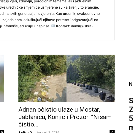
ristup vjeri, zdravlju, porodičnim temama, ali i aktuelnim
ve uredničke smjernice usmjerene su ka širenju tolerancije,
udima svih generacija i uvjerenja. Kao urednik, svakodnevno
 i zajednicom, osluškujući njihove potrebe i odgovarajući na
i informiše, edukuje i inspiriše.
Kontakt: damir@iskra-
N
Adnan očistio ulaze u Mostar,
Jablanicu, Konjic i Prozor: “Nisam
5
čistio...
m
Salim D.
-
August 7, 2026
0
0