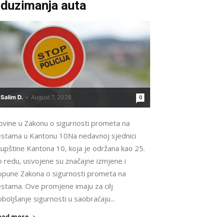
duzimanja auta
Salim D.
-
August 7, 2026
0
ovine u Zakonu o sigurnosti prometa na
estama u Kantonu 10Na nedavnoj sjednici
upštine Kantona 10, koja je održana kao 25.
o redu, usvojene su značajne izmjene i
opune Zakona o sigurnosti prometa na
estama. Ove promjene imaju za cilj
boljšanje sigurnosti u saobraćaju...