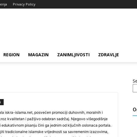
tenja
Privacy Policy
REGION
MAGAZIN
ZANIMLJIVOSTI
ZDRAVLJE
S
S
O
ala iskra-islama.net, posvećen promociji duhovnih, moralnih i
kroz kvalitetan i pažljivo odabran sadržaj. Njegovo višegodišnje
i edukativnom pisanju čini ga jednim od ključnih oslonaca portala.
jiti tradicionalne islamske vrijednosti sa savremenim izazovima,