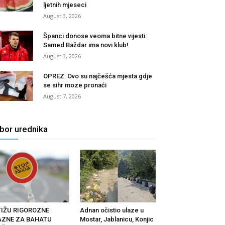
ljetnih mjeseci
August 3, 2026
Španci donose veoma bitne vijesti:
Samed Baždar ima novi klub!
August 3, 2026
OPREZ: Ovo su najčešća mjesta gdje
se sihr moze pronaći
August 7, 2026
zbor urednika
TIŽU RIGOROZNE
Adnan očistio ulaze u
AZNE ZA BAHATU
Mostar, Jablanicu, Konjic