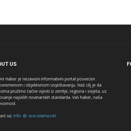
OUT US
F
ni Haber je nezavisni informativni portal posvećen
ovremenom i objektivnom izvještavanju. Naš cilj je da
cima pružimo tačne vijesti iz zemlje, regiona i svijeta, uz
ovanje najviših novinarskih standarda. Vaš haber, naša
vornost.
act us:
info. @. isra-islama.net