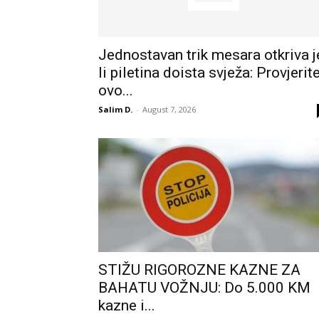
Jednostavan trik mesara otkriva j
li piletina doista svježa: Provjerit
ovo...
Salim D.
-
August 7, 2026
STIŽU RIGOROZNE KAZNE ZA
BAHATU VOŽNJU: Do 5.000 KM
kazne i...