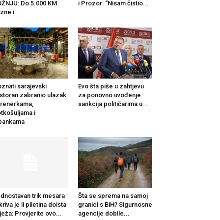
ŽNJU: Do 5.000 KM
i Prozor: “Nisam čistio...
zne i...
znati sarajevski
Evo šta piše u zahtjevu
storan zabranio ulazak
za ponovno uvođenje
trenerkama,
sankcija političarima u...
tkošuljama i
apankama
dnostavan trik mesara
Šta se sprema na samoj
kriva je li piletina doista
granici s BiH? Sigurnosne
ježa: Provjerite ovo...
agencije dobile...