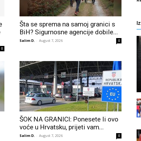
R
I
e
Šta se sprema na samoj granici s
e
BiH? Sigurnosne agencije dobile...
Salim D.
-
August 7, 2026
0
0
ŠOK NA GRANICI: Ponesete li ovo
voće u Hrvatsku, prijeti vam...
Salim D.
-
August 7, 2026
0