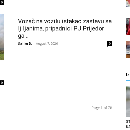
0
Vozač na vozilu istakao zastavu sa
ljiljanima, pripadnici PU Prijedor
ga...
Salim D.
-
August 7, 2026
0
I
0
Page 1 of 78
S
K