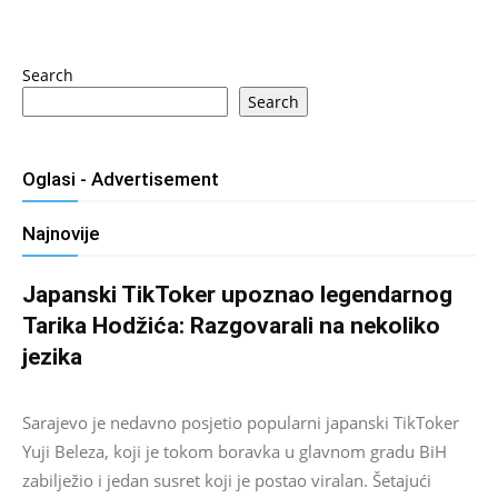
Search
Search
Oglasi - Advertisement
Najnovije
Japanski TikToker upoznao legendarnog
Tarika Hodžića: Razgovarali na nekoliko
jezika
Salim D.
-
August 9, 2026
0
Sarajevo je nedavno posjetio popularni japanski TikToker
Yuji Beleza, koji je tokom boravka u glavnom gradu BiH
zabilježio i jedan susret koji je postao viralan. Šetajući