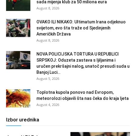
sada mijenja klub za 50 miliona eura
August 8, 2026
OVAKO ILI NIKAKO: Ultimatum Irana odjeknuo
svijetom, evo šta traže od Sjedinjenih
Američkih Država
August 8, 2026
NOVA POLICIJSKA TORTURA U REPUBLICI
SRPSKOJ: Oduzeta zastava s ljiljanima i
uručen prekršajni nalog, unatoč presudi suda u
Banjoj Luci…
August 5, 2026
Toplotna kupola ponovo nad Evropom,
meteorolozi objavili šta nas čeka do kraja ljeta
August 4, 2026
Izbor urednika