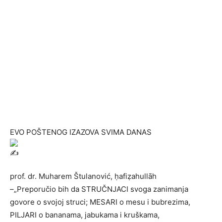
EVO POŠTENOG IZAZOVA SVIMA DANAS
prof. dr. Muharem Štulanović, ḥafiẓahullāh
–„Preporučio bih da STRUČNJACI svoga zanimanja
govore o svojoj struci; MESARI o mesu i bubrezima,
PILJARI o bananama, jabukama i kruškama,