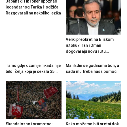
Japanski TikToker upoznao
legendarnog Tarika Hodžića:
Razgovarali na nekoliko jezika
Veliki preokret na Bliskom
istoku? Iran i Oman
dogovaraju novu rutu...
Tamo gdje džamije nikada nije
Mali Edin se godinama bori, a
bilo: Želja koja je čekala 35...
sada mu treba naša pomoć
Skandalozno i sramotno:
Kako možemo biti sretni dok