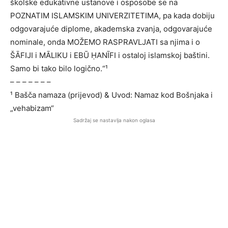
školske edukativne ustanove i osposobe se na
POZNATIM ISLAMSKIM UNIVERZITETIMA, pa kada dobiju
odgovarajuće diplome, akademska zvanja, odgovarajuće
nominale, onda MOŽEMO RASPRAVLJATI sa njima i o
ŠĀFIJI i MĀLIKU i EBŪ ḤANĪFI i ostaloj islamskoj baštini.
Samo bi tako bilo logično.“¹
– – – – – – –
¹ Bašča namaza (prijevod) & Uvod: Namaz kod Bošnjaka i
„vehabizam“
Sadržaj se nastavlja nakon oglasa