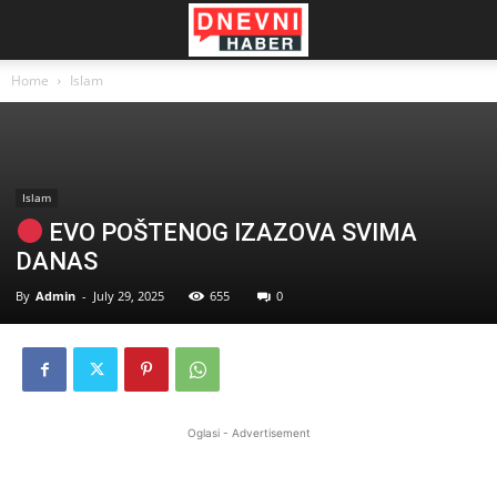
Home
Islam
Islam
EVO POŠTENOG IZAZOVA SVIMA
DANAS
By
Admin
-
July 29, 2025
655
0
Oglasi - Advertisement