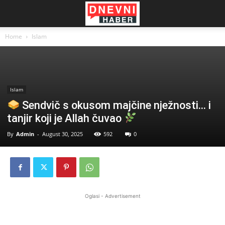
Home
Islam
Islam
Sendvič s okusom majčine nježnosti… i
tanjir koji je Allah čuvao
By
Admin
-
August 30, 2025
592
0
Oglasi - Advertisement