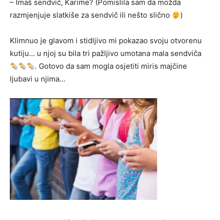
– Imaš sendvič, Karime? (Pomislila sam da možda
razmjenjuje slatkiše za sendvič ili nešto slično
)
Klimnuo je glavom i stidljivo mi pokazao svoju otvorenu
kutiju… u njoj su bila tri pažljivo umotana mala sendviča
. Gotovo da sam mogla osjetiti miris majčine
ljubavi u njima…