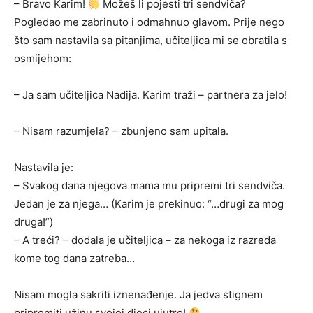
– Bravo Karim!
Možeš li pojesti tri sendviča?
Pogledao me zabrinuto i odmahnuo glavom. Prije nego
što sam nastavila sa pitanjima, učiteljica mi se obratila s
osmijehom:
– Ja sam učiteljica Nadija. Karim traži – partnera za jelo!
– Nisam razumjela? – zbunjeno sam upitala.
Nastavila je:
– Svakog dana njegova mama mu pripremi tri sendviča.
Jedan je za njega… (Karim je prekinuo: “…drugi za mog
druga!”)
– A treći? – dodala je učiteljica – za nekoga iz razreda
kome tog dana zatreba…
Nisam mogla sakriti iznenađenje. Ja jedva stignem
pripremiti užinu svojoj djeci ujutro!