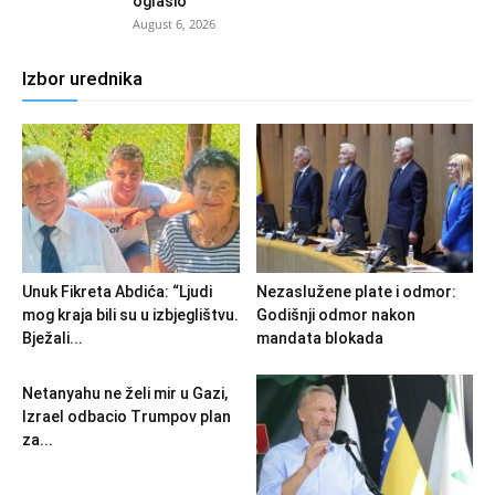
oglasio
August 6, 2026
Izbor urednika
Unuk Fikreta Abdića: “Ljudi
Nezaslužene plate i odmor:
mog kraja bili su u izbjeglištvu.
Godišnji odmor nakon
Bježali...
mandata blokada
Netanyahu ne želi mir u Gazi,
Izrael odbacio Trumpov plan
za...