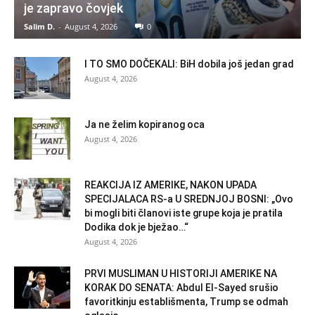
je zapravo čovjek
Salim D.
-
August 4, 2026
0
I TO SMO DOČEKALI: BiH dobila još jedan grad
August 4, 2026
Ja ne želim kopiranog oca
August 4, 2026
REAKCIJA IZ AMERIKE, NAKON UPADA
SPECIJALACA RS-a U SREDNJOJ BOSNI: „Ovo
bi mogli biti članovi iste grupe koja je pratila
Dodika dok je bježao…“
August 4, 2026
PRVI MUSLIMAN U HISTORIJI AMERIKE NA
KORAK DO SENATA: Abdul El-Sayed srušio
favoritkinju establišmenta, Trump se odmah