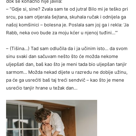
dok se konačno nije javila:
– “Gdje si, sine? Zvala sam te od jutra! Bilo mi je teško pri
srcu, pa sam otjerala šejtana, skuhala ručak i odnijela ga
našoj komšinici – bolesna je. Poslala sam joj ga i rekla: ‘Ja
Rabb, neka ovo bude za moju kćer u njenoj tuđini…’”
– (Tišina…) Tad sam odlučila da i ja učinim isto… da svom
sinu svaki dan sačuvam nešto što će možda nekome
uljepšati dan, baš kao što je meni tada bio uljepšan tanjir
sarmom… Možda nekad dijete u razredu ne dobije užinu,
pa će ga usrećiti baš taj treći sendvič – kao što je mene
usrećio tanjir hrane u težak dan…