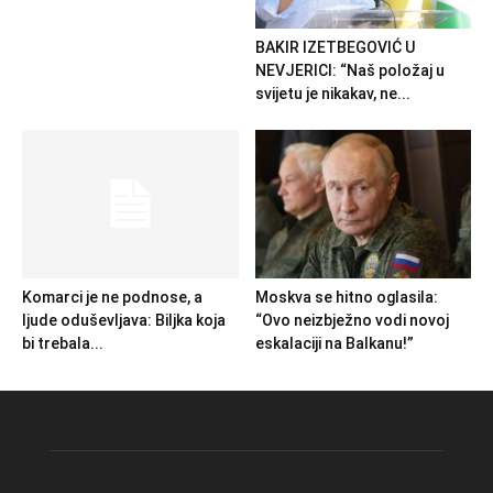
BAKIR IZETBEGOVIĆ U
NEVJERICI: “Naš položaj u
svijetu je nikakav, ne...
Komarci je ne podnose, a
Moskva se hitno oglasila:
ljude oduševljava: Biljka koja
“Ovo neizbježno vodi novoj
bi trebala...
eskalaciji na Balkanu!”