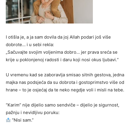
I otišla je, a ja sam dovila da joj Allah podari još više
dobrote… i u sebi rekla:
„Sačuvajte svojim voljenima dobro… jer prava sreća se
krije u poklonjenoj radosti i daru koji nosi okus ljubavi.“
U vremenu kad se zaboravlja smisao sitnih gestova, jedna
majka nas podsjeća da su dobrota i gostoprimstvo više od
hrane – to je osjećaj da te neko negdje voli i misli na tebe.
“Karim” nije dijelio samo sendviče – dijelio je sigurnost,
pažnju i nevidljivu poruku:
“Nisi sam.”