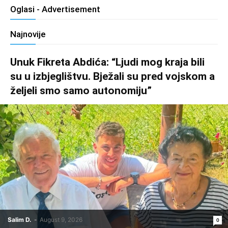
Oglasi - Advertisement
Najnovije
Unuk Fikreta Abdića: “Ljudi mog kraja bili
su u izbjeglištvu. Bježali su pred vojskom a
željeli smo samo autonomiju”
Salim D.
-
August 9, 2026
0