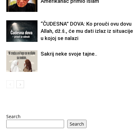
Amerikanac primio islam
“ČUDESNA” DOVA: Ko prouči ovu dovu
Allah, dž.š., će mu dati izlaz iz situacije
u kojoj se nalazi
Sakrij neke svoje tajne..
Search
Search