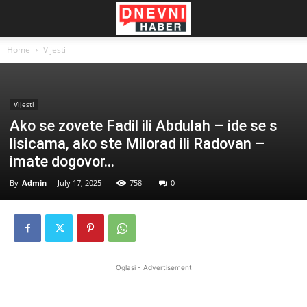
Home
Vijesti
Vijesti
Ako se zovete Fadil ili Abdulah – ide se s
lisicama, ako ste Milorad ili Radovan –
imate dogovor…
By
Admin
-
July 17, 2025
758
0
Oglasi - Advertisement