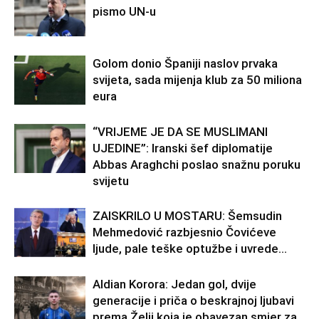
pismo UN-u
Golom donio Španiji naslov prvaka
svijeta, sada mijenja klub za 50 miliona
eura
“VRIJEME JE DA SE MUSLIMANI
UJEDINE”: Iranski šef diplomatije
Abbas Araghchi poslao snažnu poruku
svijetu
ZAISKRILO U MOSTARU: Šemsudin
Mehmedović razbjesnio Čovićeve
ljude, pale teške optužbe i uvrede…
Aldian Korora: Jedan gol, dvije
generacije i priča o beskrajnoj ljubavi
prema Želji koja je obavezan smjer za