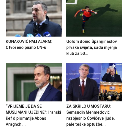
KONAKOVIĆ PALI ALARM:
Golom donio Španiji naslov
Otvoreno pismo UN-u
prvaka svijeta, sada mijenja
klub za 50...
“VRIJEME JE DA SE
ZAISKRILO U MOSTARU:
MUSLIMANI UJEDINE”: Iranski
Šemsudin Mehmedović
šef diplomatije Abbas
razbjesnio Čovićeve ljude,
Araghchi...
pale teške optužbe...