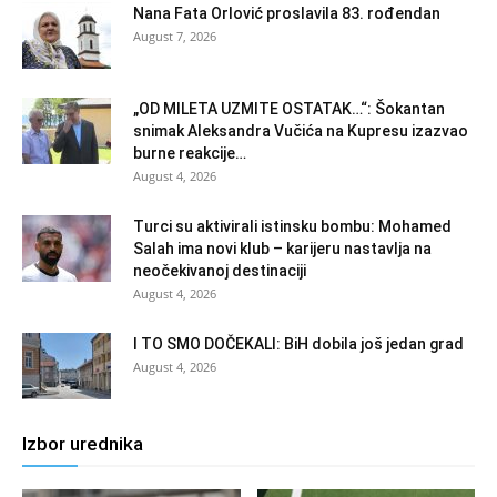
Nana Fata Orlović proslavila 83. rođendan
August 7, 2026
„OD MILETA UZMITE OSTATAK…“: Šokantan
snimak Aleksandra Vučića na Kupresu izazvao
burne reakcije…
August 4, 2026
Turci su aktivirali istinsku bombu: Mohamed
Salah ima novi klub – karijeru nastavlja na
neočekivanoj destinaciji
August 4, 2026
I TO SMO DOČEKALI: BiH dobila još jedan grad
August 4, 2026
Izbor urednika