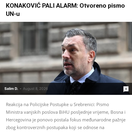
KONAKOVIĆ PALI ALARM: Otvoreno pismo
UN-u
Salim D.
-
August 8, 2026
0
Reakcija na Policijske Postupke u Srebrenici: Pismo
Ministra vanjskih poslova BiHU posljednje vrijeme, Bosna i
Hercegovina je ponovo postala fokus međunarodne pažnje
zbog kontroverznih postupaka koji se odnose na