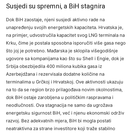
Susjedi su spremni, a BiH stagnira
Dok BiH zaostaje, njeni susjedi aktivno rade na
unapređenju svojih energetskih kapaciteta. Hrvatska je,
na primjer, udvostručila kapacitet svog LNG terminala na
Krku, čime je postala sposobna isporučiti više gasa nego
što joj je potrebno.
Mađarska je sklopila višegodišnje
ugovore sa kompanijama kao što su Shell i Engie, dok je
Srbija obezbijedila 400 miliona kubika gasa iz
Azerbejdžana i rezervisala dodatne količine na
terminalima u Grčkoj i Hrvatskoj.
Ove aktivnosti ukazuju
na to da se region brzo prilagođava novim okolnostima,
dok BiH ostaje zarobljena u političkim raspravama i
neodlučnosti. Ova stagnacija ne samo da ugrožava
energetsku sigurnost BiH, već i njenu ekonomski održiv
razvoj.
Bez adekvatnih mjera, BiH bi mogla postati
neatraktivna za strane investitore koji traže stabilno