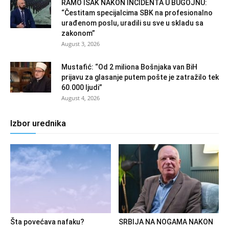
RAMO ISAK NAKON INCIDENTA U BUGOJNU:
“Čestitam specijalcima SBK na profesionalno
urađenom poslu, uradili su sve u skladu sa
zakonom”
August 3, 2026
Mustafić: “Od 2 miliona Bošnjaka van BiH
prijavu za glasanje putem pošte je zatražilo tek
60.000 ljudi”
August 4, 2026
Izbor urednika
Šta povećava nafaku?
SRBIJA NA NOGAMA NAKON