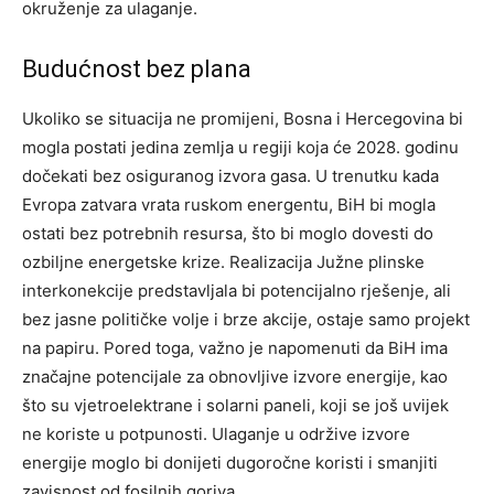
okruženje za ulaganje.
Budućnost bez plana
Ukoliko se situacija ne promijeni, Bosna i Hercegovina bi
mogla postati jedina zemlja u regiji koja će 2028. godinu
dočekati bez osiguranog izvora gasa. U trenutku kada
Evropa zatvara vrata ruskom energentu, BiH bi mogla
ostati bez potrebnih resursa, što bi moglo dovesti do
ozbiljne energetske krize.
Realizacija Južne plinske
interkonekcije predstavljala bi potencijalno rješenje, ali
bez jasne političke volje i brze akcije, ostaje samo projekt
na papiru. Pored toga, važno je napomenuti da BiH ima
značajne potencijale za obnovljive izvore energije, kao
što su vjetroelektrane i solarni paneli, koji se još uvijek
ne koriste u potpunosti.
Ulaganje u održive izvore
energije moglo bi donijeti dugoročne koristi i smanjiti
zavisnost od fosilnih goriva.