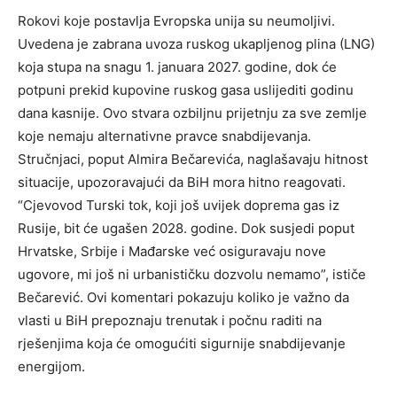
Rokovi koje postavlja Evropska unija su neumoljivi.
Uvedena je zabrana uvoza ruskog ukapljenog plina (LNG)
koja stupa na snagu 1. januara 2027. godine, dok će
potpuni prekid kupovine ruskog gasa uslijediti godinu
dana kasnije. Ovo stvara ozbiljnu prijetnju za sve zemlje
koje nemaju alternativne pravce snabdijevanja.
Stručnjaci, poput Almira Bečarevića, naglašavaju hitnost
situacije, upozoravajući da BiH mora hitno reagovati.
“Cjevovod Turski tok, koji još uvijek doprema gas iz
Rusije, bit će ugašen 2028. godine. Dok susjedi poput
Hrvatske, Srbije i Mađarske već osiguravaju nove
ugovore, mi još ni urbanističku dozvolu nemamo”, ističe
Bečarević.
Ovi komentari pokazuju koliko je važno da
vlasti u BiH prepoznaju trenutak i počnu raditi na
rješenjima koja će omogućiti sigurnije snabdijevanje
energijom.