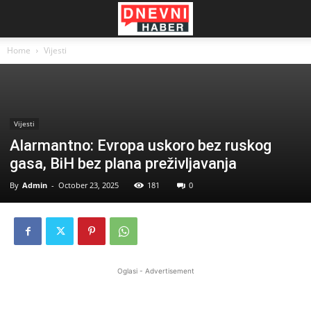
Home
Vijesti
Vijesti
Alarmantno: Evropa uskoro bez ruskog
gasa, BiH bez plana preživljavanja
By
Admin
-
October 23, 2025
181
0
Oglasi - Advertisement