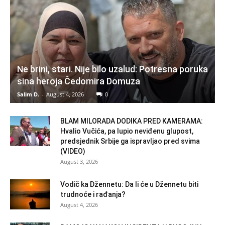
Ne brini, stari. Nije bilo uzalud: Potresna poruka
sina heroja Čedomira Domuza
Salim D.
-
August 4, 2026
0
BLAM MILORADA DODIKA PRED KAMERAMA:
Hvalio Vučića, pa lupio neviđenu glupost,
predsjednik Srbije ga ispravljao pred svima
(VIDEO)
August 3, 2026
Vodič ka Džennetu: Da li će u Džennetu biti
trudnoće i rađanja?
August 4, 2026