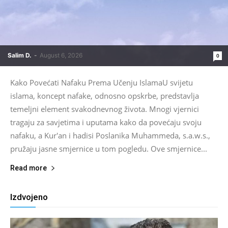
Salim D.
-
August 6, 2026
0
Kako Povećati Nafaku Prema Učenju IslamaU svijetu
islama, koncept nafake, odnosno opskrbe, predstavlja
temeljni element svakodnevnog života. Mnogi vjernici
tragaju za savjetima i uputama kako da povećaju svoju
nafaku, a Kur'an i hadisi Poslanika Muhammeda, s.a.w.s.,
pružaju jasne smjernice u tom pogledu. Ove smjernice...
Read more
Izdvojeno