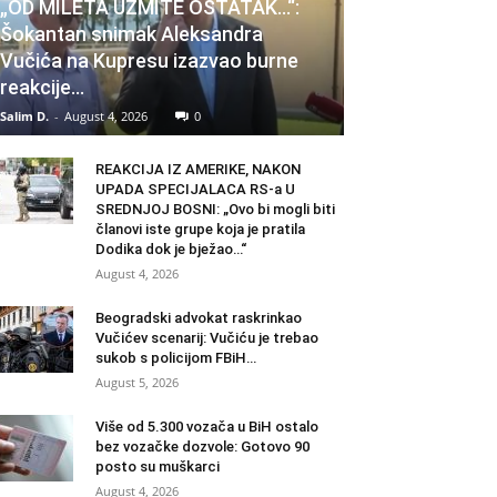
„OD MILETA UZMITE OSTATAK…“:
Šokantan snimak Aleksandra
Vučića na Kupresu izazvao burne
reakcije…
Salim D.
-
August 4, 2026
0
REAKCIJA IZ AMERIKE, NAKON
UPADA SPECIJALACA RS-a U
SREDNJOJ BOSNI: „Ovo bi mogli biti
članovi iste grupe koja je pratila
Dodika dok je bježao…“
August 4, 2026
Beogradski advokat raskrinkao
Vučićev scenarij: Vučiću je trebao
sukob s policijom FBiH…
August 5, 2026
Više od 5.300 vozača u BiH ostalo
bez vozačke dozvole: Gotovo 90
posto su muškarci
August 4, 2026