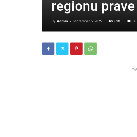
regionu prave 
By
Admin
-
September 5, 2025
698
0
Ogl