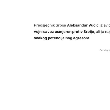
Predsjednik Srbije
Aleksandar Vučić
izjavi
vojni savez usmjeren protiv Srbije
, ali je n
svakog potencijalnog agresora
.
Sadržaj 