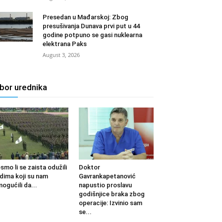
Presedan u Mađarskoj: Zbog
presušivanja Dunava prvi put u 44
godine potpuno se gasi nuklearna
elektrana Paks
August 3, 2026
zbor urednika
smo li se zaista odužili
Doktor
udima koji su nam
Gavrankapetanović
ogućili da...
napustio proslavu
godišnjice braka zbog
operacije: Izvinio sam
se...