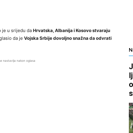
o je u srijedu da
Hrvatska, Albanija i Kosovo stvaraju
aglasio da je
Vojska Srbije dovoljno snažna da odvrati
N
se nastavlja nakon oglasa
J
l
o
s