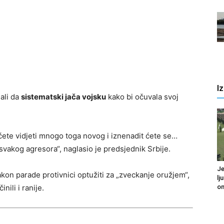
I
 ali da
sistematski jača vojsku
kako bi očuvala svoj
 ćete vidjeti mnogo toga novog i iznenadit ćete se…
svakog agresora“, naglasio je predsjednik Srbije.
Je
kon parade protivnici optužiti za „zveckanje oružjem“,
lj
om
nili i ranije.