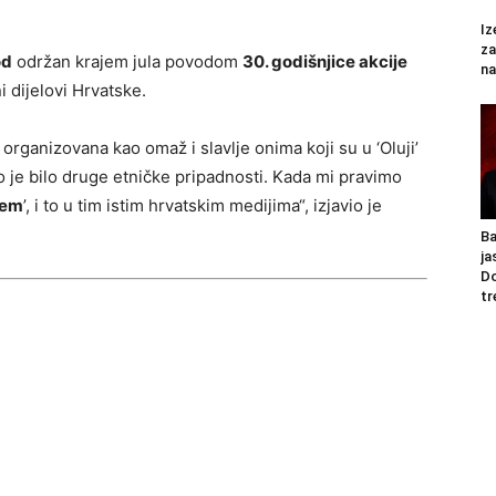
Iz
za
od
održan krajem jula povodom
30. godišnjice akcije
na
 dijelovi Hrvatske.
rganizovana kao omaž i slavlje onima koji su u ‘Oluji’
to je bilo druge etničke pripadnosti. Kada mi pravimo
jem
’, i to u tim istim hrvatskim medijima“, izjavio je
Ba
ja
Do
tr