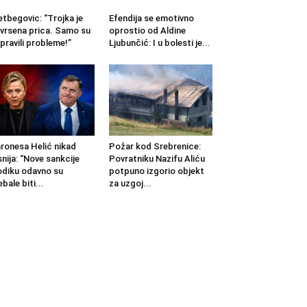
etbegovic: “Trojka je
Efendija se emotivno
vrsena prica. Samo su
oprostio od Aldine
pravili probleme!”
Ljubunčić: I u bolesti je...
ronesa Helić nikad
Požar kod Srebrenice:
snija: “Nove sankcije
Povratniku Nazifu Aliću
diku odavno su
potpuno izgorio objekt
ebale biti...
za uzgoj...