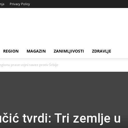
enja
Privacy Policy
REGION
MAGAZIN
ZANIMLJIVOSTI
ZDRAVLJE
egionu prave vojni savez protiv Srbije
ić tvrdi: Tri zemlje u