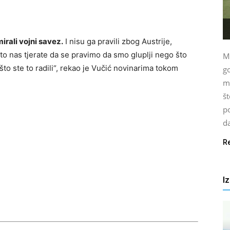
irali vojni savez.
I nisu ga pravili zbog Austrije,
to nas tjerate da se pravimo da smo gluplji nego što
Mo
o ste to radili“, rekao je Vučić novinarima tokom
go
ml
št
po
da
R
I