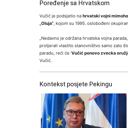
Poređenje sa Hrvatskom
Vučić je podsjetio na
hrvatski vojni mimoh
„Oluja“
, kojom su 1995. oslobođeni okupirani
„Nedavno je održana hrvatska vojna parada, o
protjerali vlastito stanovništvo samo zato š
paradu, reći će ‘
Vučić ponovo zvecka oruž
Vučić.
Kontekst posjete Pekingu