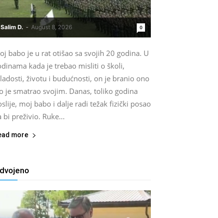
Salim D.
-
August 8, 2026
0
j babo je u rat otišao sa svojih 20 godina. U
dinama kada je trebao misliti o školi,
adosti, životu i budućnosti, on je branio ono
o je smatrao svojim. Danas, toliko godina
slije, moj babo i dalje radi težak fizički posao
 bi preživio. Ruke...
ead more
zdvojeno