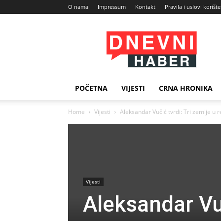
O nama
Impressum
Kontakt
Pravila i uslovi korišt
Dnevni
Haber
POČETNA
VIJESTI
CRNA HRONIKA
Home
Vijesti
Aleksandar Vučić tvrdi: Tri zemlje u r
Vijesti
Aleksandar Vuč