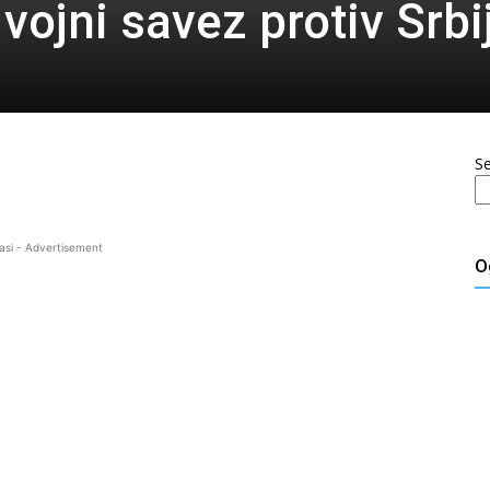
vojni savez protiv Srbi
S
asi - Advertisement
O