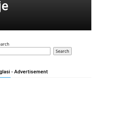
je
earch
Search
glasi - Advertisement