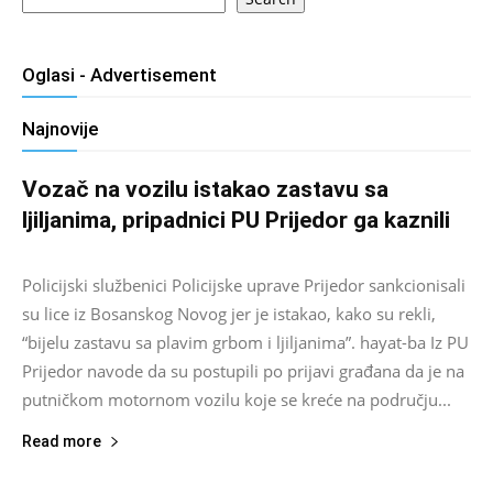
Oglasi - Advertisement
Najnovije
Vozač na vozilu istakao zastavu sa
ljiljanima, pripadnici PU Prijedor ga kaznili
Salim D.
-
August 7, 2026
0
Policijski službenici Policijske uprave Prijedor sankcionisali
su lice iz Bosanskog Novog jer je istakao, kako su rekli,
“bijelu zastavu sa plavim grbom i ljiljanima”. hayat-ba Iz PU
Prijedor navode da su postupili po prijavi građana da je na
putničkom motornom vozilu koje se kreće na području...
Read more