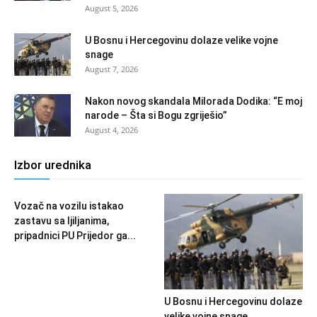
August 5, 2026
U Bosnu i Hercegovinu dolaze velike vojne
snage
August 7, 2026
Nakon novog skandala Milorada Dodika: “E moj
narode – Šta si Bogu zgriješio”
August 4, 2026
Izbor urednika
Vozač na vozilu istakao
zastavu sa ljiljanima,
pripadnici PU Prijedor ga...
U Bosnu i Hercegovinu dolaze
velike vojne snage