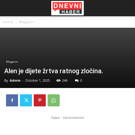
Home
Magazin
Magazin
Alen je dijete žrtva ratnog zločina.
By
Admin
-
October 1, 2025
246
0
Oglasi - Advertisement