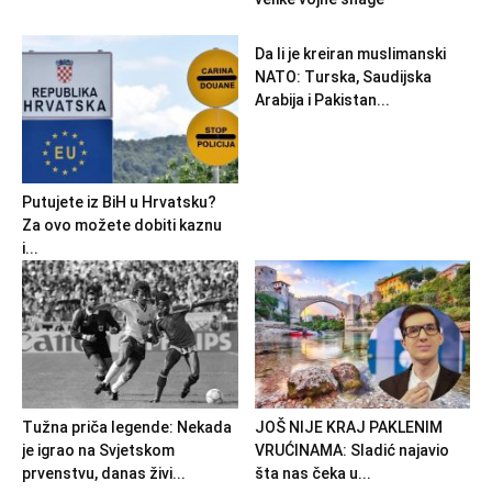
Da li je kreiran muslimanski
NATO: Turska, Saudijska
Arabija i Pakistan...
Putujete iz BiH u Hrvatsku?
Za ovo možete dobiti kaznu
i...
Tužna priča legende: Nekada
JOŠ NIJE KRAJ PAKLENIM
je igrao na Svjetskom
VRUĆINAMA: Sladić najavio
prvenstvu, danas živi...
šta nas čeka u...