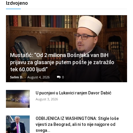
Izdvojeno
Mustafić: “Od 2 miliona Bošnjaka van BiH
prijavu za glasanje putem pošte je zatražilo
tek 60.000 ljudi”
Salim D.
-
August 4, 2026
0
U pucnjavi u Lukavici ranjen Davor Dabić
August 3, 2026
ODBIJENICA IZ WASHINGTONA: Stigle loše
vijesti za Beograd, ali ni to nije najgore od
svega…