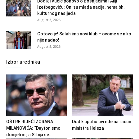
Dodik i Vučić ponovo o Bošnjacima i Aliji
Izetbegoviću: Oni su mlada nacija, nema bh.
kulturnog nasljeđa
August 3, 2026
Gotovo je! Salah ima novi klub – ovome se niko
nije nadao!
August 5, 2026
Izbor urednika
OŠTRE RIJEČI ZORANA
Dodik uputio uvrede na račun
MILANOVIĆA: “Dayton smo
ministra Heleza
donijeli mi, a Srbija se...