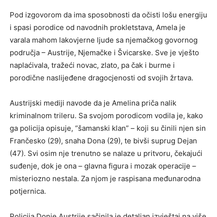
Pod izgovorom da ima sposobnosti da očisti lošu energiju
i spasi porodice od navodnih prokletstava, Amela je
varala mahom lakovjerne ljude sa njemačkog govornog
područja – Austrije, Njemačke i Švicarske. Sve je vješto
naplaćivala, tražeći novac, zlato, pa čak i burme i
porodične naslijeđene dragocjenosti od svojih žrtava.
Austrijski mediji navode da je Amelina priča nalik
kriminalnom trileru. Sa svojom porodicom vodila je, kako
ga policija opisuje, “šamanski klan” – koji su činili njen sin
Frančesko (29), snaha Dona (29), te bivši suprug Dejan
(47). Svi osim nje trenutno se nalaze u pritvoru, čekajući
suđenje, dok je ona – glavna figura i mozak operacije –
misteriozno nestala. Za njom je raspisana međunarodna
potjernica.
Policija Donje Austrije sačinila je detaljan izvještaj na više