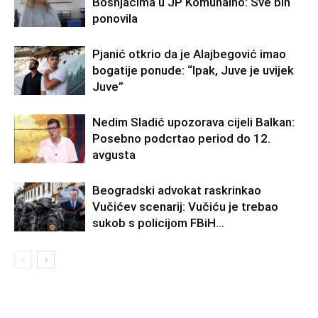
Bošnjacima u JP Komunalno: Sve bih
ponovila
Pjanić otkrio da je Alajbegović imao
bogatije ponude: “Ipak, Juve je uvijek
Juve”
Nedim Sladić upozorava cijeli Balkan:
Posebno podcrtao period do 12.
avgusta
Beogradski advokat raskrinkao
Vučićev scenarij: Vučiću je trebao
sukob s policijom FBiH…