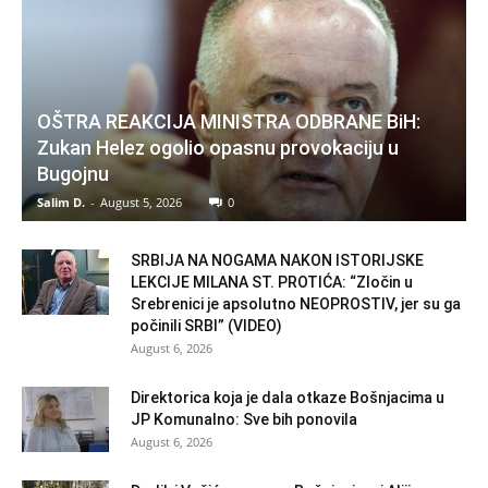
OŠTRA REAKCIJA MINISTRA ODBRANE BiH:
Zukan Helez ogolio opasnu provokaciju u
Bugojnu
Salim D.
-
August 5, 2026
0
SRBIJA NA NOGAMA NAKON ISTORIJSKE
LEKCIJE MILANA ST. PROTIĆA: “Zločin u
Srebrenici je apsolutno NEOPROSTIV, jer su ga
počinili SRBI” (VIDEO)
August 6, 2026
Direktorica koja je dala otkaze Bošnjacima u
JP Komunalno: Sve bih ponovila
August 6, 2026