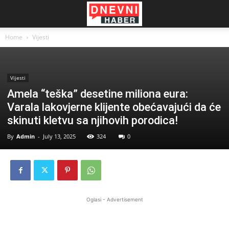
Home
Vijesti
Vijesti
Amela “teška” desetine miliona eura:
Varala lakovjerne klijente obećavajući da će
skinuti kletvu sa njihovih porodica!
By
Admin
-
July 13, 2025
324
0
Oglasi - Advertisement