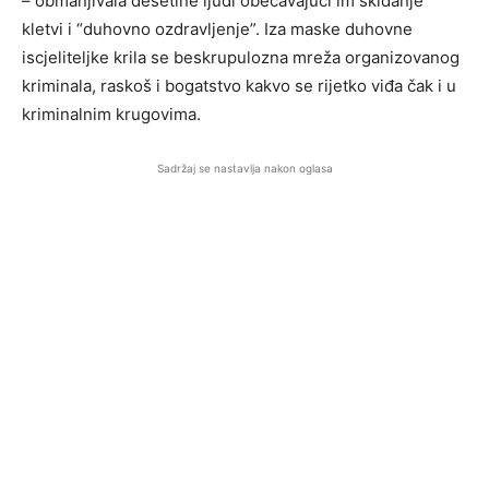
– obmanjivala desetine ljudi obećavajući im skidanje
kletvi i “duhovno ozdravljenje”. Iza maske duhovne
iscjeliteljke krila se beskrupulozna mreža organizovanog
kriminala, raskoš i bogatstvo kakvo se rijetko viđa čak i u
kriminalnim krugovima.
Sadržaj se nastavlja nakon oglasa