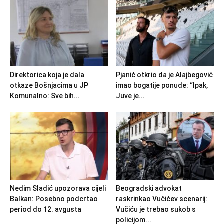
Direktorica koja je dala
Pjanić otkrio da je Alajbegović
otkaze Bošnjacima u JP
imao bogatije ponude: “Ipak,
Komunalno: Sve bih...
Juve je...
Nedim Sladić upozorava cijeli
Beogradski advokat
Balkan: Posebno podcrtao
raskrinkao Vučićev scenarij:
period do 12. avgusta
Vučiću je trebao sukob s
policijom...