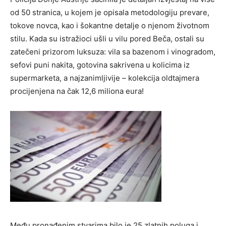
od 50 stranica, u kojem je opisala metodologiju prevare,
tokove novca, kao i šokantne detalje o njenom životnom
stilu. Kada su istražioci ušli u vilu pored Beča, ostali su
zatečeni prizorom luksuza: vila sa bazenom i vinogradom,
sefovi puni nakita, gotovina sakrivena u kolicima iz
supermarketa, a najzanimljivije – kolekcija oldtajmera
procijenjena na čak 12,6 miliona eura!
Među pronađenim stvarima bilo je 25 zlatnih poluga i