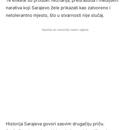
Te etikete su produkt neznanja, predrasuda i medijskih
narativa koji Sarajevo žele prikazati kao zatvoreno i
netolerantno mjesto, što u stvarnosti nije slučaj.
Sadržaj se nastavlja nakon oglasa
Historija Sarajeva govori sasvim drugačiju priču.