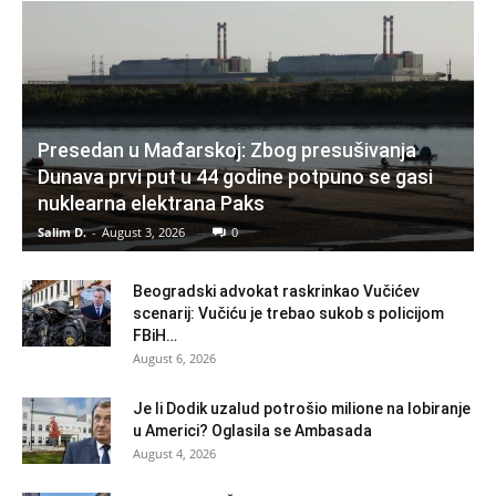
Presedan u Mađarskoj: Zbog presušivanja
Dunava prvi put u 44 godine potpuno se gasi
nuklearna elektrana Paks
Salim D.
-
August 3, 2026
0
Beogradski advokat raskrinkao Vučićev
scenarij: Vučiću je trebao sukob s policijom
FBiH…
August 6, 2026
Je li Dodik uzalud potrošio milione na lobiranje
u Americi? Oglasila se Ambasada
August 4, 2026