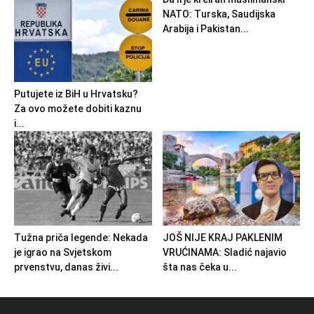
NATO: Turska, Saudijska
Arabija i Pakistan...
Putujete iz BiH u Hrvatsku?
Za ovo možete dobiti kaznu
i...
Tužna priča legende: Nekada
JOŠ NIJE KRAJ PAKLENIM
je igrao na Svjetskom
VRUĆINAMA: Sladić najavio
prvenstvu, danas živi...
šta nas čeka u...