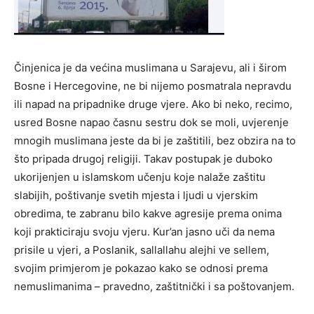
Činjenica je da većina muslimana u Sarajevu, ali i širom
Bosne i Hercegovine, ne bi nijemo posmatrala nepravdu
ili napad na pripadnike druge vjere. Ako bi neko, recimo,
usred Bosne napao časnu sestru dok se moli, uvjerenje
mnogih muslimana jeste da bi je zaštitili, bez obzira na to
što pripada drugoj religiji. Takav postupak je duboko
ukorijenjen u islamskom učenju koje nalaže zaštitu
slabijih, poštivanje svetih mjesta i ljudi u vjerskim
obredima, te zabranu bilo kakve agresije prema onima
koji prakticiraju svoju vjeru. Kur’an jasno uči da nema
prisile u vjeri, a Poslanik, sallallahu alejhi ve sellem,
svojim primjerom je pokazao kako se odnosi prema
nemuslimanima – pravedno, zaštitnički i sa poštovanjem.