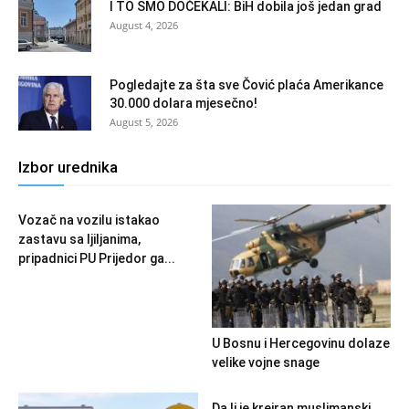
I TO SMO DOČEKALI: BiH dobila još jedan grad
August 4, 2026
Pogledajte za šta sve Čović plaća Amerikance
30.000 dolara mjesečno!
August 5, 2026
Izbor urednika
Vozač na vozilu istakao
zastavu sa ljiljanima,
pripadnici PU Prijedor ga...
U Bosnu i Hercegovinu dolaze
velike vojne snage
Da li je kreiran muslimanski