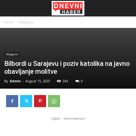
Home
Magazin
Magazin
Bilbordi u Sarajevu i poziv katolika na javno
obavljanje molitve
By
Admin
-
August 15, 2025
343
0
Oglasi - Advertisement