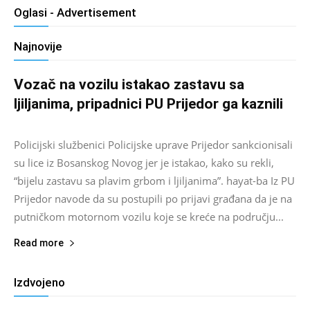
Oglasi - Advertisement
Najnovije
Vozač na vozilu istakao zastavu sa
ljiljanima, pripadnici PU Prijedor ga kaznili
Salim D.
-
August 7, 2026
0
Policijski službenici Policijske uprave Prijedor sankcionisali
su lice iz Bosanskog Novog jer je istakao, kako su rekli,
“bijelu zastavu sa plavim grbom i ljiljanima”. hayat-ba Iz PU
Prijedor navode da su postupili po prijavi građana da je na
putničkom motornom vozilu koje se kreće na području...
Read more
Izdvojeno