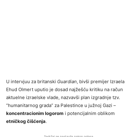
U intervjuu za britanski
Guardian
, bivši premijer Izraela
Ehud Olmert uputio je dosad najžešću kritiku na račun
aktuelne izraelske vlade, nazvavši plan izgradnje tzv.
“humanitarnog grada” za Palestince u južnoj Gazi –
koncentracionim logorom
i potencijalnim oblikom
etničkog čišćenja
.
Sadržaj se nastavlja nakon oglasa