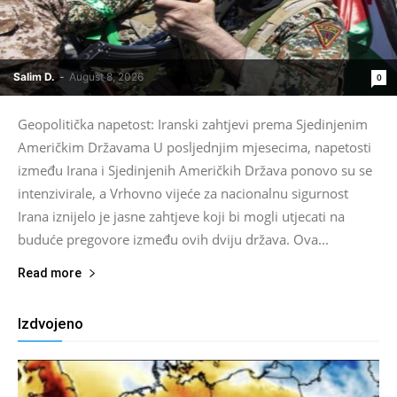
Salim D.
-
August 8, 2026
0
Geopolitička napetost: Iranski zahtjevi prema Sjedinjenim
Američkim Državama U posljednjim mjesecima, napetosti
između Irana i Sjedinjenih Američkih Država ponovo su se
intenzivirale, a Vrhovno vijeće za nacionalnu sigurnost
Irana iznijelo je jasne zahtjeve koji bi mogli utjecati na
buduće pregovore između ovih dviju država. Ova...
Read more
Izdvojeno