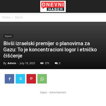
Home
Vijesti
Vijesti
Bivši izraelski premijer o planovima za
Gazu: To je koncentracioni logor i etničko
čišćenje
By
Admin
-
July 19, 2025
379
0
Oglasi - Advertisement