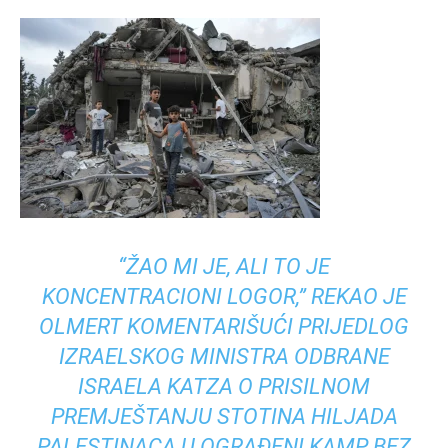
“ŽAO MI JE, ALI TO JE
KONCENTRACIONI LOGOR,” REKAO JE
OLMERT KOMENTARIŠUĆI PRIJEDLOG
IZRAELSKOG MINISTRA ODBRANE
ISRAELA KATZA O PRISILNOM
PREMJEŠTANJU STOTINA HILJADA
PALESTINACA U OGRAĐENI KAMP BEZ