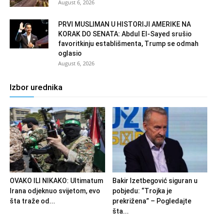
August 6, 2026
PRVI MUSLIMAN U HISTORIJI AMERIKE NA
KORAK DO SENATA: Abdul El-Sayed srušio
favoritkinju establišmenta, Trump se odmah
oglasio
August 6, 2026
Izbor urednika
OVAKO ILI NIKAKO: Ultimatum
Bakir Izetbegović siguran u
Irana odjeknuo svijetom, evo
pobjedu: “Trojka je
šta traže od...
prekrižena” – Pogledajte
šta...