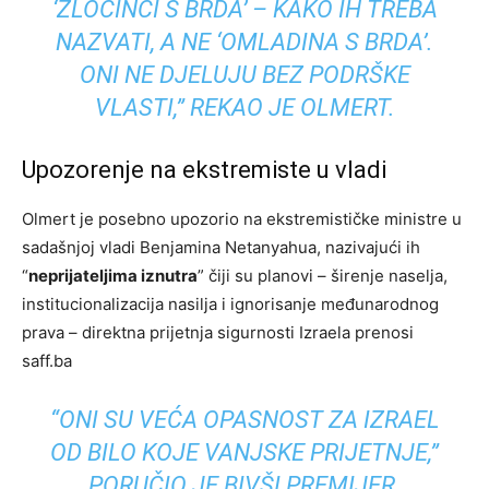
‘ZLOČINCI S BRDA’ – KAKO IH TREBA
NAZVATI, A NE ‘OMLADINA S BRDA’.
ONI NE DJELUJU BEZ PODRŠKE
VLASTI,” REKAO JE OLMERT.
Upozorenje na ekstremiste u vladi
Olmert je posebno upozorio na ekstremističke ministre u
sadašnjoj vladi Benjamina Netanyahua, nazivajući ih
“
neprijateljima iznutra
” čiji su planovi – širenje naselja,
institucionalizacija nasilja i ignorisanje međunarodnog
prava – direktna prijetnja sigurnosti Izraela prenosi
saff.ba
“ONI SU VEĆA OPASNOST ZA IZRAEL
OD BILO KOJE VANJSKE PRIJETNJE,”
PORUČIO JE BIVŠI PREMIJER.