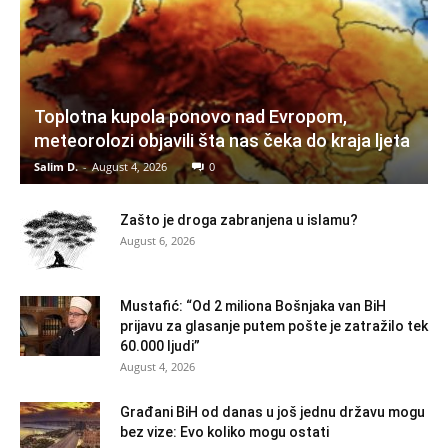
Toplotna kupola ponovo nad Evropom,
meteorolozi objavili šta nas čeka do kraja ljeta
Salim D.
-
August 4, 2026
0
Zašto je droga zabranjena u islamu?
August 6, 2026
Mustafić: “Od 2 miliona Bošnjaka van BiH
prijavu za glasanje putem pošte je zatražilo tek
60.000 ljudi”
August 4, 2026
Građani BiH od danas u još jednu državu mogu
bez vize: Evo koliko mogu ostati