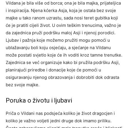
Vildana je bila više od borca; ona je bila majka, prijateljica
i inspiracija. Njena kćerka Asja, koja je ostala bez svoje
majke u tako ranom uzrastu, sada nosi teret gubitka koji
će je pratiti cijeli život. U ovim teškim trenucima, važno je
da zajednica pruži podršku maloj Asji i njenoj porodici.
Ljubav i pažnja koje možemo pružiti mogu pomoći u
ublažavanju boli koju osjećaju, a sjećanje na Vildanu
može postati svjetlo koje će ih voditi kroz tamne trenutke.
Zajednica se već organizuje kako bi pružila podršku Asji,
planirajući priredbe i donacije koje će pomoći u
osiguravanju njenog obrazovanja i dobrobiti dok odrasta
bez svoje majke.
Poruka o životu i ljubavi
Priča o Vildani nas podsjeća koliko je život dragocjen i
koliko je važno voljeti jedni druge dok imamo priliku.