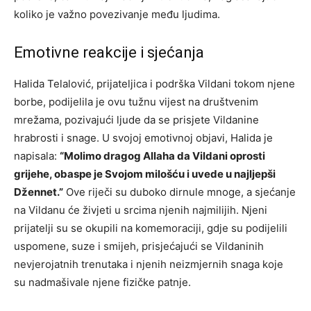
koliko je važno povezivanje među ljudima.
Emotivne reakcije i sjećanja
Halida Telalović, prijateljica i podrška Vildani tokom njene
borbe, podijelila je ovu tužnu vijest na društvenim
mrežama, pozivajući ljude da se prisjete Vildanine
hrabrosti i snage. U svojoj emotivnoj objavi, Halida je
napisala:
“Molimo dragog Allaha da Vildani oprosti
grijehe, obaspe je Svojom milošću i uvede u najljepši
Džennet.”
Ove riječi su duboko dirnule mnoge, a sjećanje
na Vildanu će živjeti u srcima njenih najmilijih. Njeni
prijatelji su se okupili na komemoraciji, gdje su podijelili
uspomene, suze i smijeh, prisjećajući se Vildaninih
nevjerojatnih trenutaka i njenih neizmjernih snaga koje
su nadmašivale njene fizičke patnje.