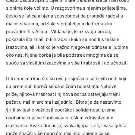
Često zaboravljamo cijeniti male trenutke sreće i bliskosti
s onima koje volimo. U razgovorima s njenim prijateljima,
često se isticala njena sposobnost da pronađe radost u
malim stvarima, od šale s prijateljima do trenutaka
provedenih s Asjom. Vildana je, kroz svoju borbu,
pokazala šta znači biti hrabar i kako se nositi s teškim
izazovima, ali i koliko je važno njegovati odnose s ljudima
oko nas. Njena borba je bila podstrek mnogima da se
suoče sa vlastitim izazovima s više hrabrosti i odlučnosti.
U trenucima kao što su ovi, prisjećamo se i svih onih koji
su preminuli boreći se sa sličnim bolestima. Njihove
priče, njihova hrabrost i njihova borba ostavljaju trajni
pečat u našim srcima i zajednici. Bitno je da nastavimo
širiti svijest o važnosti podrške i solidarnosti prema
osobama koje se suočavaju s teškim zdravstvenim
izazovima. Svaka donacija, svaka lijepa riječ, svaka gesta
može značiti više nego što mislimo. Zajednica se