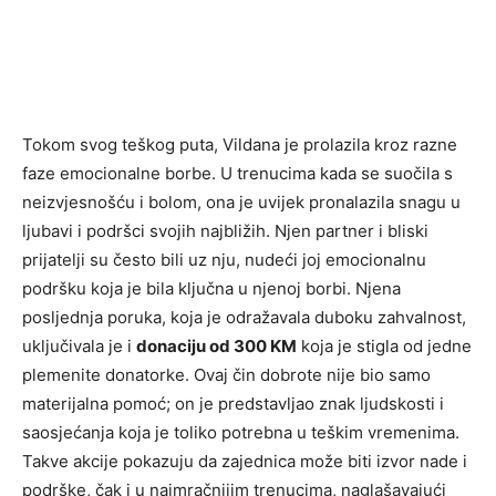
Tokom svog teškog puta, Vildana je prolazila kroz razne
faze emocionalne borbe. U trenucima kada se suočila s
neizvjesnošću i bolom, ona je uvijek pronalazila snagu u
ljubavi i podršci svojih najbližih. Njen partner i bliski
prijatelji su često bili uz nju, nudeći joj emocionalnu
podršku koja je bila ključna u njenoj borbi. Njena
posljednja poruka, koja je odražavala duboku zahvalnost,
uključivala je i
donaciju od 300 KM
koja je stigla od jedne
plemenite donatorke. Ovaj čin dobrote nije bio samo
materijalna pomoć; on je predstavljao znak ljudskosti i
saosjećanja koja je toliko potrebna u teškim vremenima.
Takve akcije pokazuju da zajednica može biti izvor nade i
podrške, čak i u najmračnijim trenucima, naglašavajući