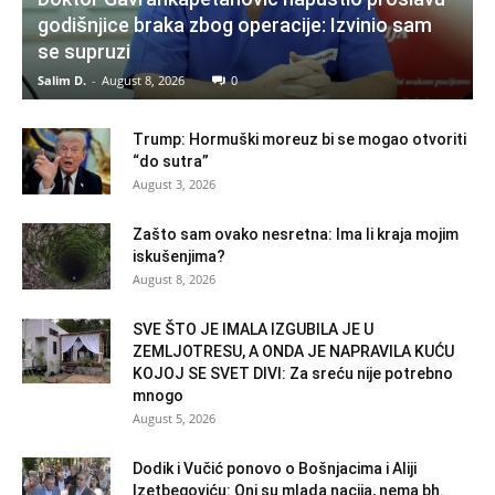
godišnjice braka zbog operacije: Izvinio sam
se supruzi
Salim D.
-
August 8, 2026
0
Trump: Hormuški moreuz bi se mogao otvoriti
“do sutra”
August 3, 2026
Zašto sam ovako nesretna: Ima li kraja mojim
iskušenjima?
August 8, 2026
SVE ŠTO JE IMALA IZGUBILA JE U
ZEMLJOTRESU, A ONDA JE NAPRAVILA KUĆU
KOJOJ SE SVET DIVI: Za sreću nije potrebno
mnogo
August 5, 2026
Dodik i Vučić ponovo o Bošnjacima i Aliji
Izetbegoviću: Oni su mlada nacija, nema bh.