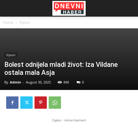
Home
Vijesti
Vijesti
Bolest odnijela mladi život: Iza Vildane
ostala mala Asja
By
Admin
-
August 30, 2025
840
0
Oglasi - Advertisement