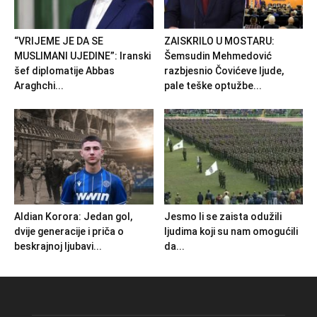
“VRIJEME JE DA SE
ZAISKRILO U MOSTARU:
MUSLIMANI UJEDINE”: Iranski
Šemsudin Mehmedović
šef diplomatije Abbas
razbjesnio Čovićeve ljude,
Araghchi...
pale teške optužbe...
Aldian Korora: Jedan gol,
Jesmo li se zaista odužili
dvije generacije i priča o
ljudima koji su nam omogućili
beskrajnoj ljubavi...
da...