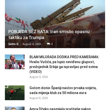
POBJEDA BEZ RATA: Iran smislio opasnu
taktiku za Trumpa
Salim D.
-
August 4, 2026
0
BLAM MILORADA DODIKA PRED KAMERAMA:
Hvalio Vučića, pa lupio neviđenu glupost,
predsjednik Srbije ga ispravljao pred svima
(VIDEO)
August 4, 2026
Golom donio Španiji naslov prvaka svijeta,
sada mijenja klub za 50 miliona eura
August 8, 2026
Amra Džeko nasmijala pratitelje nakon