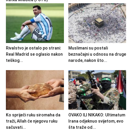
Rivalstvo je ostalo po strani:
Muslimani su postali
Real Madrid se oglasio nakon
beznačajni u odnosu na druge
teškog...
narode, nakon što...
Ko spriječi ruku siromaha da
OVAKO ILI NIKAKO: Ultimatum
traži, Allah će njegovu ruku
Irana odjeknuo svijetom, evo
sačuvati...
šta traže od...