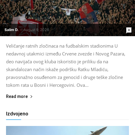
Salim D.
-
August 9, 2026
0
Veličanje ratnih zločinaca na fudbalskim stadionima U
nedavnoj utakmici između Crvene zvezde i Novog Pazara,
deo navijača ovog kluba iskoristio je priliku da na
skandalozan način iskaže podršku Ratku Mladiću,
pravosnažno osuđenom za genocid i druge teške zločine
tokom rata u Bosni i Hercegovini. Ova...
Read more
Izdvojeno