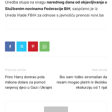
Uredba stupa na snagu
narednog dana od objavljivanja u
Službenim novinama Federacije BiH
, saopćeno je iz
Ureda Vlade FBiH za odnose s javnošću prenosi novi.ba
Previous article
Next article
Princ Harry donirao pola
Bio sam toliko siromašan da
miliona dolara za pomoć
nisam mogao platiti ni školsku
ranjenoj djeci u Gazi i Ukrajini
ekskurziju od 1 rijal