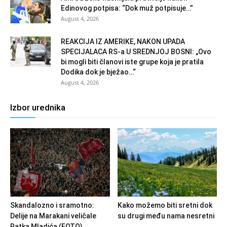
Edinovog potpisa: “Dok muž potpisuje…”
August 4, 2026
REAKCIJA IZ AMERIKE, NAKON UPADA
SPECIJALACA RS-a U SREDNJOJ BOSNI: „Ovo
bi mogli biti članovi iste grupe koja je pratila
Dodika dok je bježao…“
August 4, 2026
Izbor urednika
Skandalozno i sramotno:
Kako možemo biti sretni dok
Delije na Marakani veličale
su drugi među nama nesretni
Ratka Mladića (FOTO)