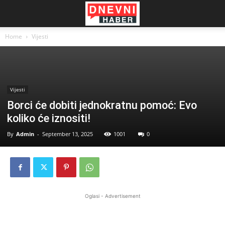
Home
Vijesti
Vijesti
Borci će dobiti jednokratnu pomoć: Evo
koliko će iznositi!
By
Admin
-
September 13, 2025
1001
0
Oglasi - Advertisement