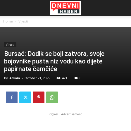
Home
Vijesti
Vijesti
Bursać: Dodik se boji zatvora, svoje
bojovnike pušta niz vodu kao dijete
papirnate čamčiće
By
Admin
-
October 21, 2025
421
0
Oglasi - Advertisement