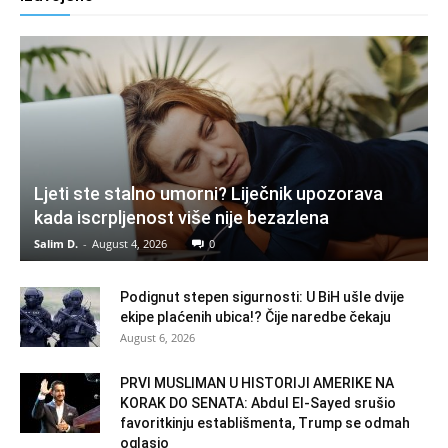
Ljeti ste stalno umorni? Liječnik upozorava
kada iscrpljenost više nije bezazlena
Salim D.
-
August 4, 2026
0
Podignut stepen sigurnosti: U BiH ušle dvije
ekipe plaćenih ubica!? Čije naredbe čekaju
August 6, 2026
PRVI MUSLIMAN U HISTORIJI AMERIKE NA
KORAK DO SENATA: Abdul El-Sayed srušio
favoritkinju establišmenta, Trump se odmah
oglasio