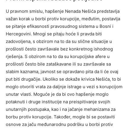
U pravnom smislu, hapšenje Nenada Nešića predstavlja
važan korak u borbi protiv korupcije, međutim, postavlja
se pitanje efikasnosti pravosudnog sistema u Bosni i
Hercegovini. Mnogi se pitaju hoće li pravda biti
zadovoljena, s obzirom na to da su slične situacije u
prošlosti često završavale bez konkretnog ishodnog
rješenja.
S obzirom na to da su korupcijske afere u
prošlosti često bile zataškavane ili su završavale sa
slabim kaznama, javnost se opravdano pita da li će ovaj
put biti drugačije.
Ukoliko se dokaže krivica Nešića, to bi
moglo otvoriti vrata za daljnje istrage u vezi s korupcijom
unutar vlasti. Moguće je da bi ovo hapšenje moglo
potaknuti i druge institucije na preispitivanje svojih
unutarnjih postupaka, kao i na jačanje mehanizama za
borbu protiv korupcije.
Također, mogle bi se postaviti
osnove za jaču međunarodnu podršku u borbi protiv