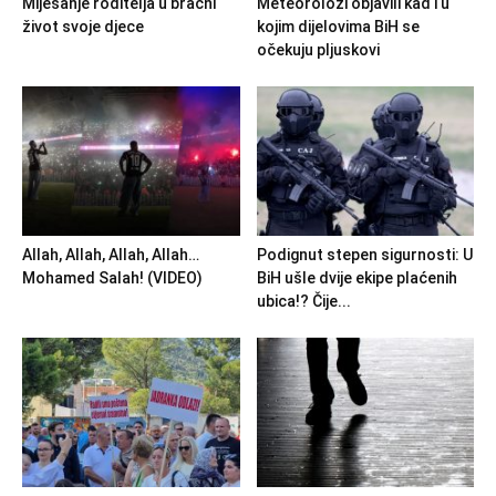
Miješanje roditelja u bračni
Meteorolozi objavili kad i u
život svoje djece
kojim dijelovima BiH se
očekuju pljuskovi
Allah, Allah, Allah, Allah…
Podignut stepen sigurnosti: U
Mohamed Salah! (VIDEO)
BiH ušle dvije ekipe plaćenih
ubica!? Čije...