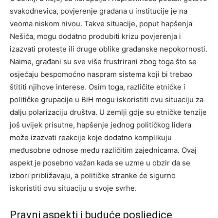
svakodnevica, povjerenje građana u institucije je na
veoma niskom nivou.
Takve situacije, poput hapšenja
Nešića, mogu dodatno produbiti krizu povjerenja i
izazvati proteste ili druge oblike građanske nepokornosti.
Naime, građani su sve više frustrirani zbog toga što se
osjećaju bespomoćno naspram sistema koji bi trebao
štititi njihove interese.
Osim toga, različite etničke i
političke grupacije u BiH mogu iskoristiti ovu situaciju za
dalju polarizaciju društva. U zemlji gdje su etničke tenzije
još uvijek prisutne, hapšenje jednog političkog lidera
može izazvati reakcije koje dodatno komplikuju
međusobne odnose među različitim zajednicama.
Ovaj
aspekt je posebno važan kada se uzme u obzir da se
izbori približavaju, a političke stranke će sigurno
iskoristiti ovu situaciju u svoje svrhe.
Pravni aspekti i buduće posljedice