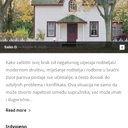
Salim D.
-
August 6, 2026
0
Kako zaštititi svoj brak od negativnog utjecaja roditeljaU
modernom društvu, miješanje roditelja i rodbine u bračni
život parova postaje sve učestalije, a često dovodi do
ozbiljnih problema i konflikata. Ova situacija ne samo da
može stvoriti napetosti između supružnika, već može imati
i dugoročne...
Read more
Izdvojeno