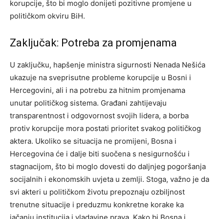
korupcije, što bi moglo donijeti pozitivne promjene u
političkom okviru BiH.
Zaključak: Potreba za promjenama
U zaključku, hapšenje ministra sigurnosti Nenada Nešića
ukazuje na sveprisutne probleme korupcije u Bosni i
Hercegovini, ali i na potrebu za hitnim promjenama
unutar političkog sistema. Građani zahtijevaju
transparentnost i odgovornost svojih lidera, a borba
protiv korupcije mora postati prioritet svakog političkog
aktera.
Ukoliko se situacija ne promijeni, Bosna i
Hercegovina će i dalje biti suočena s nesigurnošću i
stagnacijom, što bi moglo dovesti do daljnjeg pogoršanja
socijalnih i ekonomskih uvjeta u zemlji.
Stoga, važno je da
svi akteri u političkom životu prepoznaju ozbiljnost
trenutne situacije i preduzmu konkretne korake ka
jačanju institucija i vladavine prava. Kako bi Bosna i