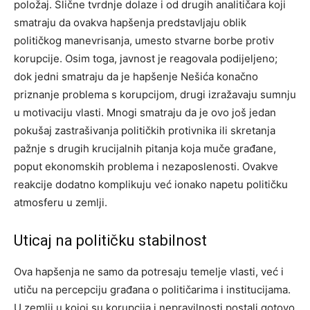
položaj. Slične tvrdnje dolaze i od drugih analitičara koji
smatraju da ovakva hapšenja predstavljaju oblik
političkog manevrisanja, umesto stvarne borbe protiv
korupcije. Osim toga, javnost je reagovala podijeljeno;
dok jedni smatraju da je hapšenje Nešića konačno
priznanje problema s korupcijom, drugi izražavaju sumnju
u motivaciju vlasti. Mnogi smatraju da je ovo još jedan
pokušaj zastrašivanja političkih protivnika ili skretanja
pažnje s drugih krucijalnih pitanja koja muče građane,
poput ekonomskih problema i nezaposlenosti. Ovakve
reakcije dodatno komplikuju već ionako napetu političku
atmosferu u zemlji.
Uticaj na političku stabilnost
Ova hapšenja ne samo da potresaju temelje vlasti, već i
utiču na percepciju građana o političarima i institucijama.
U zemlji u kojoj su korupcija i nepravilnosti postali gotovo