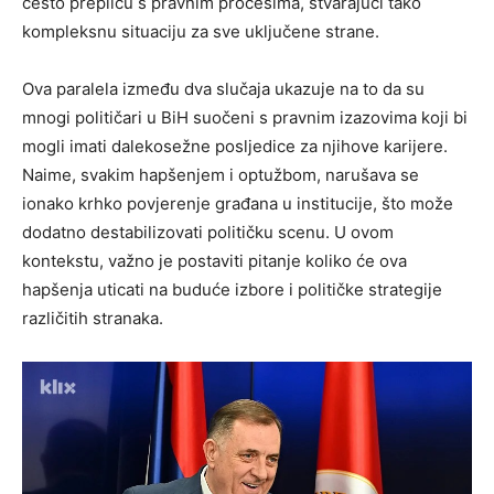
često prepliću s pravnim procesima, stvarajući tako
kompleksnu situaciju za sve uključene strane.
Ova paralela između dva slučaja ukazuje na to da su
mnogi političari u BiH suočeni s pravnim izazovima koji bi
mogli imati dalekosežne posljedice za njihove karijere.
Naime, svakim hapšenjem i optužbom, narušava se
ionako krhko povjerenje građana u institucije, što može
dodatno destabilizovati političku scenu. U ovom
kontekstu, važno je postaviti pitanje koliko će ova
hapšenja uticati na buduće izbore i političke strategije
različitih stranaka.