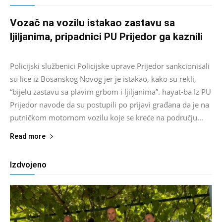
Vozač na vozilu istakao zastavu sa
ljiljanima, pripadnici PU Prijedor ga kaznili
Salim D.
-
August 7, 2026
0
Policijski službenici Policijske uprave Prijedor sankcionisali
su lice iz Bosanskog Novog jer je istakao, kako su rekli,
“bijelu zastavu sa plavim grbom i ljiljanima”. hayat-ba Iz PU
Prijedor navode da su postupili po prijavi građana da je na
putničkom motornom vozilu koje se kreće na području...
Read more
Izdvojeno