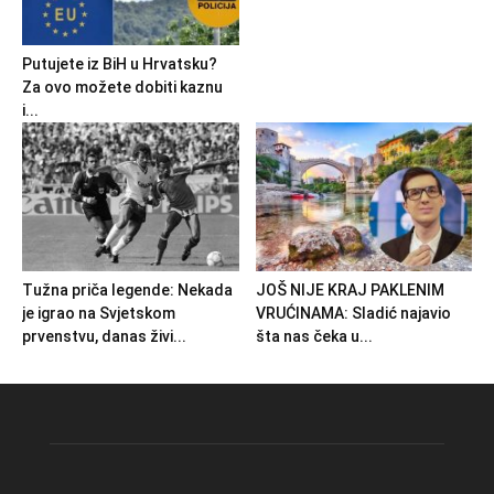
Putujete iz BiH u Hrvatsku?
Za ovo možete dobiti kaznu
i...
Tužna priča legende: Nekada
JOŠ NIJE KRAJ PAKLENIM
je igrao na Svjetskom
VRUĆINAMA: Sladić najavio
prvenstvu, danas živi...
šta nas čeka u...