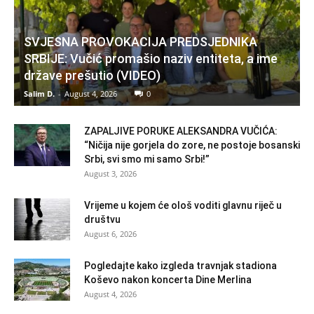
SVJESNA PROVOKACIJA PREDSJEDNIKA
SRBIJE: Vučić promašio naziv entiteta, a ime
države prešutio (VIDEO)
Salim D.
-
August 4, 2026
0
ZAPALJIVE PORUKE ALEKSANDRA VUČIĆA:
“Ničija nije gorjela do zore, ne postoje bosanski
Srbi, svi smo mi samo Srbi!”
August 3, 2026
Vrijeme u kojem će ološ voditi glavnu riječ u
društvu
August 6, 2026
Pogledajte kako izgleda travnjak stadiona
Koševo nakon koncerta Dine Merlina
August 4, 2026