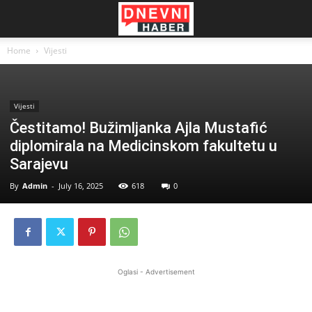
Home
Vijesti
Vijesti
Čestitamo! Bužimljanka Ajla Mustafić
diplomirala na Medicinskom fakultetu u
Sarajevu
By
Admin
-
July 16, 2025
618
0
Oglasi - Advertisement