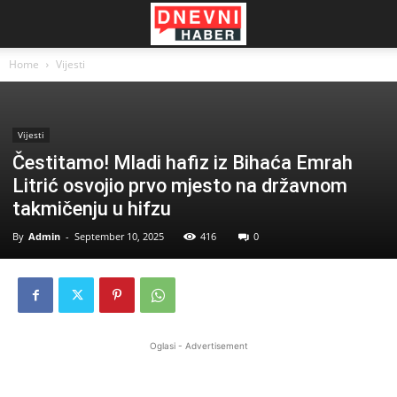
Home
Vijesti
Vijesti
Čestitamo! Mladi hafiz iz Bihaća Emrah
Litrić osvojio prvo mjesto na državnom
takmičenju u hifzu
By
Admin
-
September 10, 2025
416
0
Oglasi - Advertisement