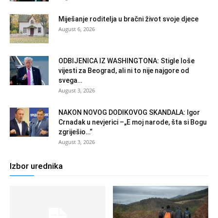
Miješanje roditelja u bračni život svoje djece
August 6, 2026
ODBIJENICA IZ WASHINGTONA: Stigle loše
vijesti za Beograd, ali ni to nije najgore od
svega…
August 3, 2026
NAKON NOVOG DODIKOVOG SKANDALA: Igor
Crnadak u nevjerici –„E moj narode, šta si Bogu
zgriješio…“
August 3, 2026
Izbor urednika