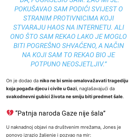
POKUŠAVAO SAM PODIĆI SVIJEST O
STRANIM PROTIVNICIMA KOJI
STVARAJU HAOS NA INTERNETU. ALI
ONO ŠTO SAM REKAO LAKO JE MOGLO
BITI POGREŠNO SHVAĆENO, A NAČIN
NA KOJI SAM TO REKAO BIO JE
POTPUNO NEOSJETLJIV.”
On je dodao da
niko ne bi smio omalovažavati tragediju
koja pogađa djecu i civile u Gazi
, naglašavajući da
svakodnevni gubici života ne smiju biti predmet šale
.
“Patnja naroda Gaze nije šala”
U naknadnoj objavi na društvenim mrežama, Jones je
ponovo izrazio žaljenje i pozvao na mir: