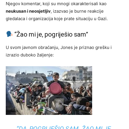
Njegov komentar, koji su mnogi okarakterisali kao
neukusan i neosjetljiv
, izazvao je burne reakcije
gledalaca i organizacija koje prate situaciju u Gazi.
“Žao mi je, pogriješio sam”
U svom javnom obraćanju, Jones je priznao grešku i
izrazio duboko žaljenje:
“DA, POGRIJEŠIO SAM. ŽAO MI JE.