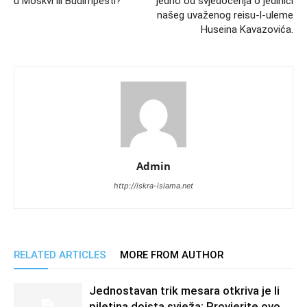
u Moskvi ili Budimpešti?
jedno od svjedočenja o jedinici
našeg uvaženog reisu-l-uleme
Huseina Kavazovića.
Admin
http://iskra-islama.net
RELATED ARTICLES
MORE FROM AUTHOR
Jednostavan trik mesara otkriva je li
piletina doista svježa: Provjerite ovo