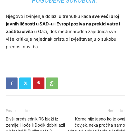
POGOĐENE SUKOBOM.”
Njegovo izvinjenje dolazi u trenutku kada
sve veći broj
javnih ličnosti u SAD-u i Evropi poziva na prekid vatre i
zaštitu civila
u Gazi, dok međunarodna zajednica sve
više kritikuje nejednak pristup izvještavanju o sukobu
prenosi novi.ba
Previous article
Next article
Bivši predsjednik RS bježi iz
Kome nije jasno ko je ovaj
zemlje: Hoće li Dodik dobiti azil
čovjek, neka pročita samo