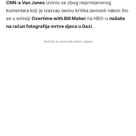
CNN-a Van Jones
izvinio se zbog neprimjerenog
komentara koji je izazvao lavinu kritika javnosti nakon što
se u emisiji
Overtime with Bill Maher
na HBO-u
našalio
na račun fotografija mrtve djece u Gazi
.
Sadržaj se nastavlja nakon oglasa