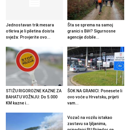
Jednostavan trik mesara
Šta se sprema na samoj
otkriva je li piletina doista
granici s BiH? Sigurnosne
svježa: Provjerite ovo...
agencije dobile...
STIŽU RIGOROZNE KAZNE ZA
ŠOK NA GRANICI: Ponesete li
BAHATU VOŽNJU: Do 5.000
ovo voće u Hrvatsku, prijeti
KM kazne i...
vam...
Vozač na vozilu istakao
zastavu sa ljiljanima,
pripadnici PU Prijedor ga...