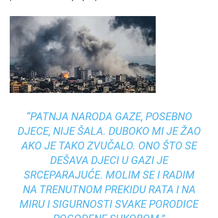
“PATNJA NARODA GAZE, POSEBNO
DJECE, NIJE ŠALA. DUBOKO MI JE ŽAO
AKO JE TAKO ZVUČALO. ONO ŠTO SE
DEŠAVA DJECI U GAZI JE
SRCEPARAJUĆE. MOLIM SE I RADIM
NA TRENUTNOM PREKIDU RATA I NA
MIRU I SIGURNOSTI SVAKE PORODICE