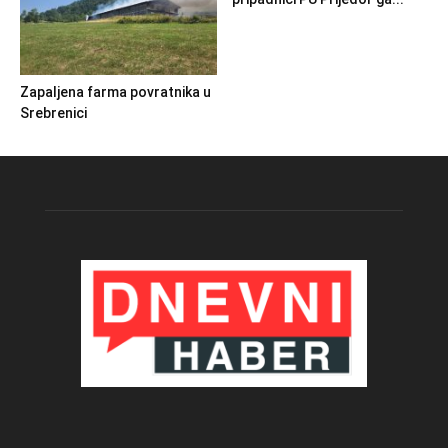
Zapaljena farma povratnika u
Srebrenici