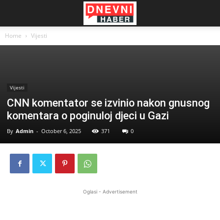
Home
Vijesti
Vijesti
CNN komentator se izvinio nakon gnusnog
komentara o poginuloj djeci u Gazi
By
Admin
-
October 6, 2025
371
0
Oglasi - Advertisement