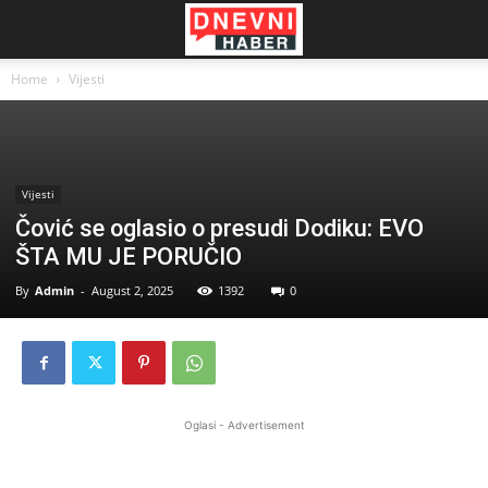
Home
Vijesti
Vijesti
Čović se oglasio o presudi Dodiku: EVO
ŠTA MU JE PORUČIO
By
Admin
-
August 2, 2025
1392
0
Oglasi - Advertisement