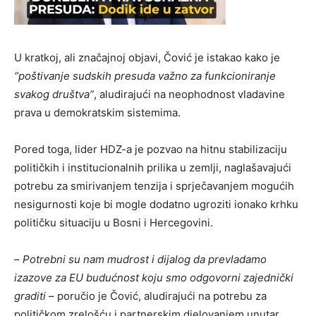
U kratkoj, ali značajnoj objavi, Čović je istakao kako je
“poštivanje sudskih presuda važno za funkcioniranje
svakog društva”
, aludirajući na neophodnost vladavine
prava u demokratskim sistemima.
Pored toga, lider HDZ-a je pozvao na hitnu stabilizaciju
političkih i institucionalnih prilika u zemlji, naglašavajući
potrebu za smirivanjem tenzija i sprječavanjem mogućih
nesigurnosti koje bi mogle dodatno ugroziti ionako krhku
političku situaciju u Bosni i Hercegovini.
–
Potrebni su nam mudrost i dijalog da prevladamo
izazove za EU budućnost koju smo odgovorni zajednički
graditi
– poručio je Čović, aludirajući na potrebu za
političkom zrelošću i partnerskim djelovanjem unutar