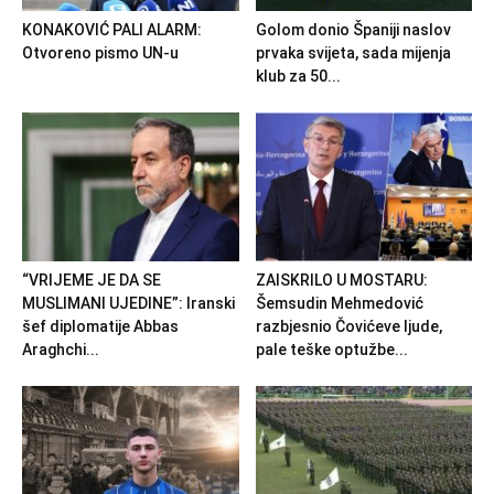
KONAKOVIĆ PALI ALARM:
Golom donio Španiji naslov
Otvoreno pismo UN-u
prvaka svijeta, sada mijenja
klub za 50...
“VRIJEME JE DA SE
ZAISKRILO U MOSTARU:
MUSLIMANI UJEDINE”: Iranski
Šemsudin Mehmedović
šef diplomatije Abbas
razbjesnio Čovićeve ljude,
Araghchi...
pale teške optužbe...