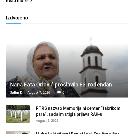
Read more
Izdvojeno
Nana Fata Orlović proslavila 83. rođendan
Salim D.
-
August 7, 2026
0
RTRS nazvao Memorijalni centar “fabrikom
para”, sada im stigla prijava RAK-u
August 5, 2026
Muk u Laktašima i Banjoj Luci: Evo šta piše u