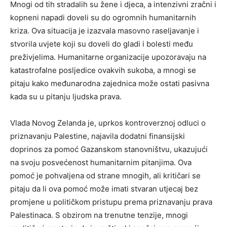
Mnogi od tih stradalih su žene i djeca, a intenzivni zračni i
kopneni napadi doveli su do ogromnih humanitarnih
kriza. Ova situacija je izazvala masovno raseljavanje i
stvorila uvjete koji su doveli do gladi i bolesti među
preživjelima. Humanitarne organizacije upozoravaju na
katastrofalne posljedice ovakvih sukoba, a mnogi se
pitaju kako međunarodna zajednica može ostati pasivna
kada su u pitanju ljudska prava.
Vlada Novog Zelanda je, uprkos kontroverznoj odluci o
priznavanju Palestine, najavila dodatni finansijski
doprinos za pomoć Gazanskom stanovništvu, ukazujući
na svoju posvećenost humanitarnim pitanjima. Ova
pomoć je pohvaljena od strane mnogih, ali kritičari se
pitaju da li ova pomoć može imati stvaran utjecaj bez
promjene u političkom pristupu prema priznavanju prava
Palestinaca. S obzirom na trenutne tenzije, mnogi