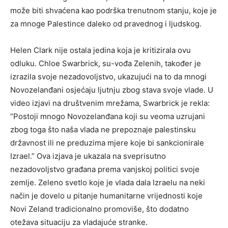
može biti shvaćena kao podrška trenutnom stanju, koje je
za mnoge Palestince daleko od pravednog i ljudskog.
Helen Clark nije ostala jedina koja je kritizirala ovu
odluku. Chloe Swarbrick, su-vođa Zelenih, također je
izrazila svoje nezadovoljstvo, ukazujući na to da mnogi
Novozelanđani osjećaju ljutnju zbog stava svoje vlade. U
video izjavi na društvenim mrežama, Swarbrick je rekla:
“Postoji mnogo Novozelanđana koji su veoma uzrujani
zbog toga što naša vlada ne prepoznaje palestinsku
državnost ili ne preduzima mjere koje bi sankcionirale
Izrael.” Ova izjava je ukazala na sveprisutno
nezadovoljstvo građana prema vanjskoj politici svoje
zemlje. Zeleno svetlo koje je vlada dala Izraelu na neki
način je dovelo u pitanje humanitarne vrijednosti koje
Novi Zeland tradicionalno promoviše, što dodatno
otežava situaciju za vladajuće stranke.