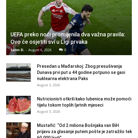
UEFA preko noći promijenila dva važna pravila:
Ovo će osjetiti svi u Ligi prvaka
Salim D.
-
August 6, 2026
0
Presedan u Mađarskoj: Zbog presušivanja
Dunava prvi put u 44 godine potpuno se gasi
nuklearna elektrana Paks
August 3, 2026
Nutricionisti otkrili kako lubenica može pomoći
tijelu tokom toplih ljetnih mjeseci
August 3, 2026
Mustafić: “Od 2 miliona Bošnjaka van BiH
prijavu za glasanje putem pošte je zatražilo tek
60.000 ljudi”