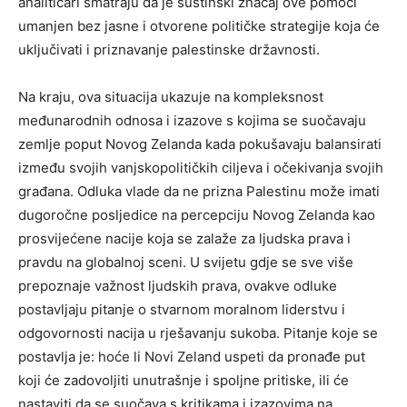
analitičari smatraju da je suštinski značaj ove pomoći
umanjen bez jasne i otvorene političke strategije koja će
uključivati i priznavanje palestinske državnosti.
Na kraju, ova situacija ukazuje na kompleksnost
međunarodnih odnosa i izazove s kojima se suočavaju
zemlje poput Novog Zelanda kada pokušavaju balansirati
između svojih vanjskopolitičkih ciljeva i očekivanja svojih
građana. Odluka vlade da ne prizna Palestinu može imati
dugoročne posljedice na percepciju Novog Zelanda kao
prosvijećene nacije koja se zalaže za ljudska prava i
pravdu na globalnoj sceni. U svijetu gdje se sve više
prepoznaje važnost ljudskih prava, ovakve odluke
postavljaju pitanje o stvarnom moralnom liderstvu i
odgovornosti nacija u rješavanju sukoba. Pitanje koje se
postavlja je: hoće li Novi Zeland uspeti da pronađe put
koji će zadovoljiti unutrašnje i spoljne pritiske, ili će
nastaviti da se suočava s kritikama i izazovima na