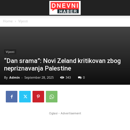
Home
Vijesti
Vijesti
“Dan srama”: Novi Zeland kritikovan zbog
nepriznavanja Palestine
By
Admin
-
September 28, 2025
343
0
Oglasi - Advertisement