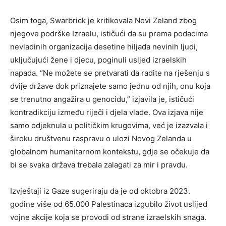
Osim toga, Swarbrick je kritikovala Novi Zeland zbog
njegove podrške Izraelu, ističući da su prema podacima
nevladinih organizacija desetine hiljada nevinih ljudi,
uključujući žene i djecu, poginuli usljed izraelskih
napada. “Ne možete se pretvarati da radite na rješenju s
dvije države dok priznajete samo jednu od njih, onu koja
se trenutno angažira u genocidu,” izjavila je, ističući
kontradikciju između riječi i djela vlade. Ova izjava nije
samo odjeknula u političkim krugovima, već je izazvala i
široku društvenu raspravu o ulozi Novog Zelanda u
globalnom humanitarnom kontekstu, gdje se očekuje da
bi se svaka država trebala zalagati za mir i pravdu.
Izvještaji iz Gaze sugeriraju da je od oktobra 2023.
godine više od 65.000 Palestinaca izgubilo život uslijed
vojne akcije koja se provodi od strane izraelskih snaga.