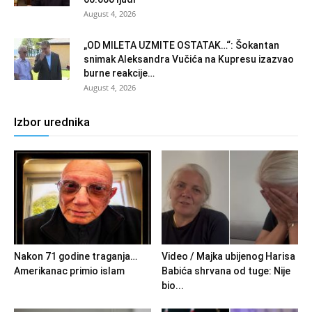
August 4, 2026
„OD MILETA UZMITE OSTATAK…“: Šokantan
snimak Aleksandra Vučića na Kupresu izazvao
burne reakcije…
August 4, 2026
Izbor urednika
Nakon 71 godine traganja…
Video / Majka ubijenog Harisa
Amerikanac primio islam
Babića shrvana od tuge: Nije
bio...