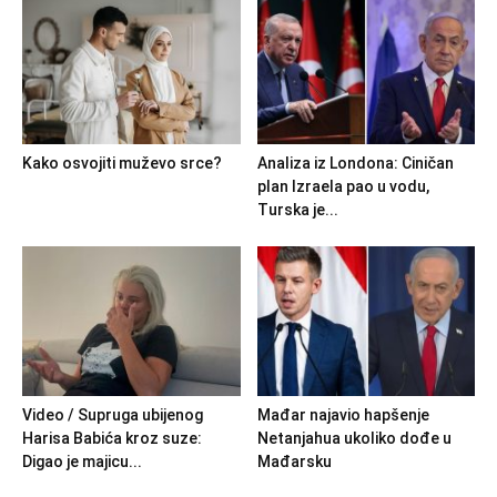
Kako osvojiti muževo srce?
Analiza iz Londona: Ciničan
plan Izraela pao u vodu,
Turska je...
Video / Supruga ubijenog
Mađar najavio hapšenje
Harisa Babića kroz suze:
Netanjahua ukoliko dođe u
Digao je majicu...
Mađarsku