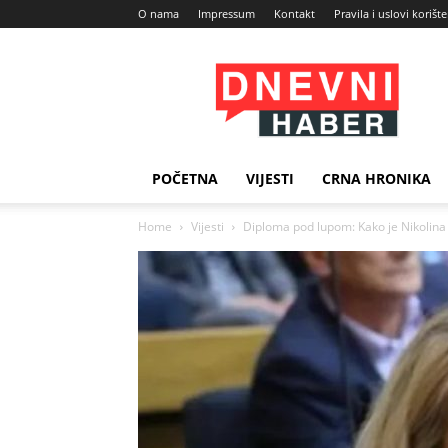
O nama
Impressum
Kontakt
Pravila i uslovi korišt
Dnevni
Haber
POČETNA
VIJESTI
CRNA HRONIKA
Home
Vijesti
Diploma pod lupom: Kako je Nikolina Š