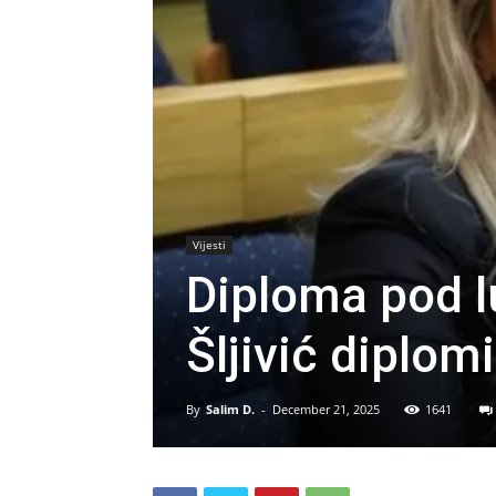
Vijesti
Diploma pod l
Šljivić diplom
By
Salim D.
-
December 21, 2025
1641