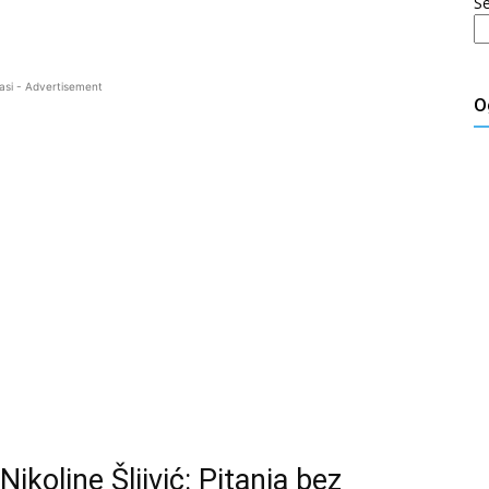
S
asi - Advertisement
O
ikoline Šljivić: Pitanja bez