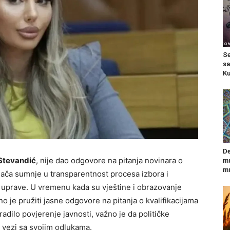
Se
sa
Ku
De
Stevandić
, nije dao odgovore na pitanja novinara o
mu
m
jača sumnje u transparentnost procesa izbora i
e uprave. U vremenu kada su vještine i obrazovanje
no je pružiti jasne odgovore na pitanja o kvalifikacijama
adilo povjerenje javnosti, važno je da političke
u vezi sa svojim odlukama.