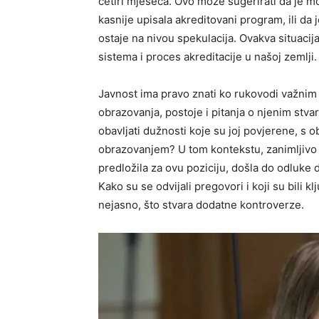
četiri mjeseca. Ovo može sugerirati da je 
kasnije upisala akreditovani program, ili da 
ostaje na nivou spekulacija. Ovakva situaci
sistema i proces akreditacije u našoj zemlji.
Javnost ima pravo znati ko rukovodi važnim
obrazovanja, postoje i pitanja o njenim stv
obavljati dužnosti koje su joj povjerene, s 
obrazovanjem? U tom kontekstu, zanimljivo je
predložila za ovu poziciju, došla do odluke 
Kako su se odvijali pregovori i koji su bili k
nejasno, što stvara dodatne kontroverze.