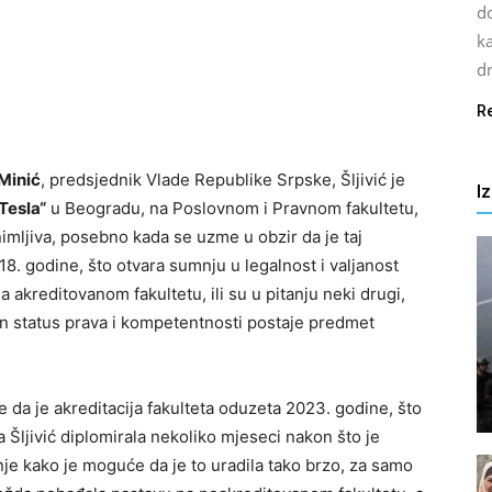
do
ka
dr
R
Minić
, predsjednik Vlade Republike Srpske, Šljivić je
I
Tesla“
u Beogradu, na Poslovnom i Pravnom fakultetu,
nimljiva, posebno kada se uzme u obzir da je taj
18. godine, što otvara sumnju u legalnost i valjanost
 akreditovanom fakultetu, ili su u pitanju neki drugi,
en status prava i kompetentnosti postaje predmet
e da je akreditacija fakulteta oduzeta 2023. godine, što
a Šljivić diplomirala nekoliko mjeseci nakon što je
anje kako je moguće da je to uradila tako brzo, za samo