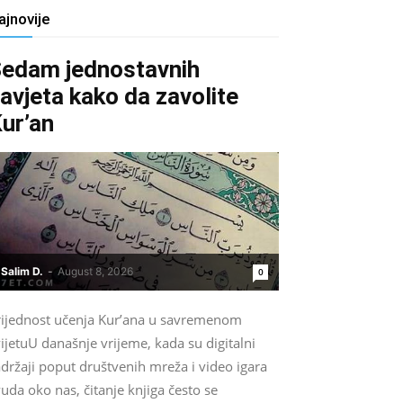
ajnovije
edam jednostavnih
avjeta kako da zavolite
ur’an
Salim D.
-
August 8, 2026
0
rijednost učenja Kur’ana u savremenom
ijetuU današnje vrijeme, kada su digitalni
držaji poput društvenih mreža i video igara
uda oko nas, čitanje knjiga često se