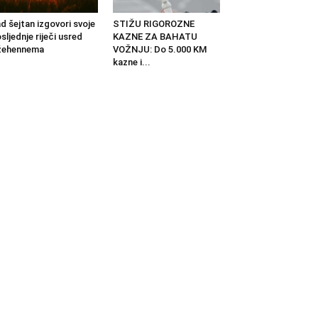
d šejtan izgovori svoje
STIŽU RIGOROZNE
sljednje riječi usred
KAZNE ZA BAHATU
žehennema
VOŽNJU: Do 5.000 KM
kazne i...