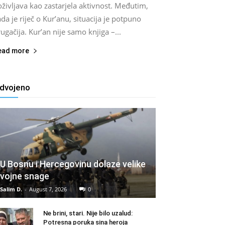
življava kao zastarjela aktivnost. Međutim,
da je riječ o Kur’anu, situacija je potpuno
ugačija. Kur’an nije samo knjiga –...
ead more
zdvojeno
U Bosnu i Hercegovinu dolaze velike
vojne snage
Salim D.
-
August 7, 2026
0
Ne brini, stari. Nije bilo uzalud:
Potresna poruka sina heroja