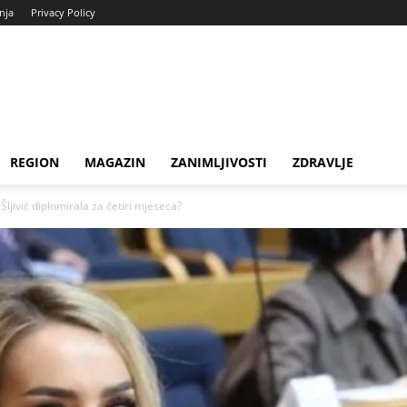
enja
Privacy Policy
REGION
MAGAZIN
ZANIMLJIVOSTI
ZDRAVLJE
ljivić diplomirala za četiri mjeseca?