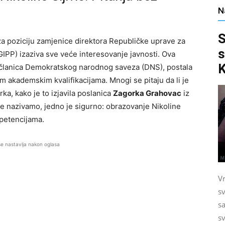
N
S
a poziciju zamjenice direktora Republičke uprave za
s
PP) izaziva sve veće interesovanje javnosti. Ova
K
a članica Demokratskog narodnog saveza (DNS), postala
m akademskim kvalifikacijama. Mnogi se pitaju da li je
erka, kako je to izjavila poslanica
Zagorka Grahovac
iz
 je nazivamo, jedno je sigurno: obrazovanje Nikoline
mpetencijama.
se nastavlja nakon oglasa
V
sv
sa
sv