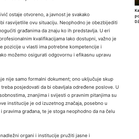
Ka
ivić ostaje otvoreno, a javnost je svakako
po
D
i rasvijetlile ovu situaciju. Neophodno je obezbijediti
mogućiti građanima da znaju ko ih predstavlja. U eri
profesionalnim kvalifikacijama lako dostupni, važno je
e pozicije u vlasti ima potrebne kompetencije i
 tako možemo osigurati odgovornu i efikasnu upravu
je nije samo formalni dokument; ono uključuje skup
a treba posjedovati da bi obavljala određene poslove. U
osobnostima, znanjima i svijesti o pravnim pitanjima su
ve institucije je od izuzetnog značaja, posebno u
 i pravima građana, te je stoga neophodno da na čelu
adležni organi i institucije pružiti jasne i