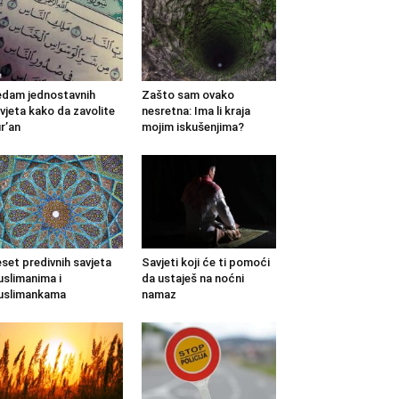
dam jednostavnih
Zašto sam ovako
vjeta kako da zavolite
nesretna: Ima li kraja
r’an
mojim iskušenjima?
set predivnih savjeta
Savjeti koji će ti pomoći
slimanima i
da ustaješ na noćni
uslimankama
namaz