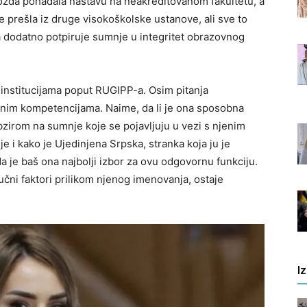
možda pohađala nastavu na neakreditovanom fakultetu, a
je prešla iz druge visokoškolske ustanove, ali sve to
ja dodatno potpiruje sumnje u integritet obrazovnog
 institucijama poput RUGIPP-a. Osim pitanja
arnim kompetencijama. Naime, da li je ona sposobna
obzirom na sumnje koje se pojavljuju u vezi s njenim
 i kako je Ujedinjena Srpska, stranka koja ju je
da je baš ona najbolji izbor za ovu odgovornu funkciju.
ljučni faktori prilikom njenog imenovanja, ostaje
I