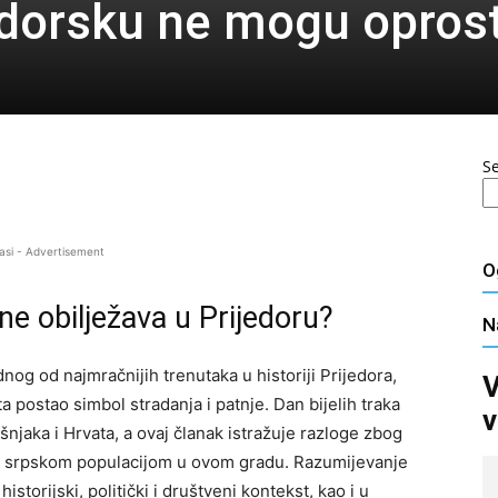
edorsku ne mogu oprost
S
asi - Advertisement
O
 ne obilježava u Prijedoru?
N
dnog od najmračnijih trenutaka u historiji Prijedora,
V
a postao simbol stradanja i patnje. Dan bijelih traka
v
jaka i Hrvata, a ovaj članak istražuje razloge zbog
đu srpskom populacijom u ovom gradu. Razumijevanje
storijski, politički i društveni kontekst, kao i u