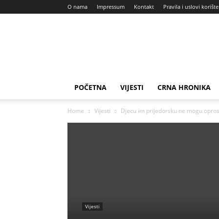
O nama
Impressum
Kontakt
Pravila i uslovi korišt
Dnevni
Haber
POČETNA
VIJESTI
CRNA HRONIKA
Home
Vijesti
Djecu im prijedorsku ne mogu oprosti
Vijesti