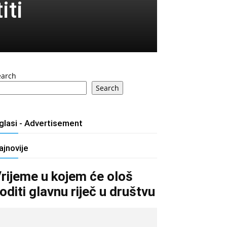
iti
earch
Search
glasi - Advertisement
ajnovije
rijeme u kojem će ološ
oditi glavnu riječ u društvu