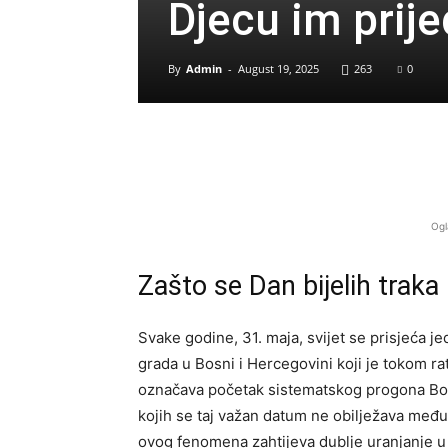
Djecu im prij
By
Admin
-
August 19, 2025
263
0
Ogl
Zašto se Dan bijelih traka
Svake godine, 31. maja, svijet se prisjeća je
grada u Bosni i Hercegovini koji je tokom rat
označava početak sistematskog progona Bošn
kojih se taj važan datum ne obilježava me
ovog fenomena zahtijeva dublje uranjanje u hi