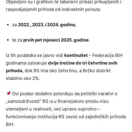
Objavljeni su i grafikon te tabelarni prikazi prikupljenih i
raspodijeljenih prihoda od indirektnih poreza:
za
2022., 2023. i 2024. godinu
,
te za
prvih pet mjeseci 2025. godine
.
Iz tih podataka se jasno vidi
kontinuitet
– Federacija BiH
godinama ostvaruje
dvije trećine do tri četvrtine svih
prihoda
, dok RS ima oko četvrtinu, a Brčko distrikt
stabilno oko 2%.
Ovi podaci dodatno potvrđuju da politički narativi o
„samoodrživosti“ RS-a u finansijskom smislu nisu
utemeljeni u realnosti, već upravo suprotno –
funkcionisanje institucija RS zavisi od zajedničkih prihoda
BiH.