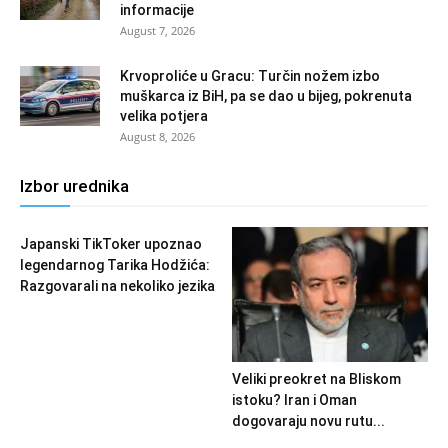
informacije
August 7, 2026
Krvoproliće u Gracu: Turčin nožem izbo
muškarca iz BiH, pa se dao u bijeg, pokrenuta
velika potjera
August 8, 2026
Izbor urednika
Japanski TikToker upoznao
legendarnog Tarika Hodžića:
Razgovarali na nekoliko jezika
Veliki preokret na Bliskom
istoku? Iran i Oman
dogovaraju novu rutu...