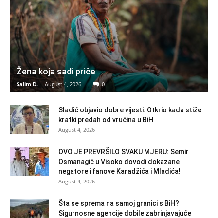
Žena koja sadi priče
Salim D.
-
August 4, 2026
0
Sladić objavio dobre vijesti: Otkrio kada stiže
kratki predah od vrućina u BiH
August 4, 2026
OVO JE PREVRŠILO SVAKU MJERU: Semir
Osmanagić u Visoko dovodi dokazane
negatore i fanove Karadžića i Mladića!
August 4, 2026
Šta se sprema na samoj granici s BiH?
Sigurnosne agencije dobile zabrinjavajuće