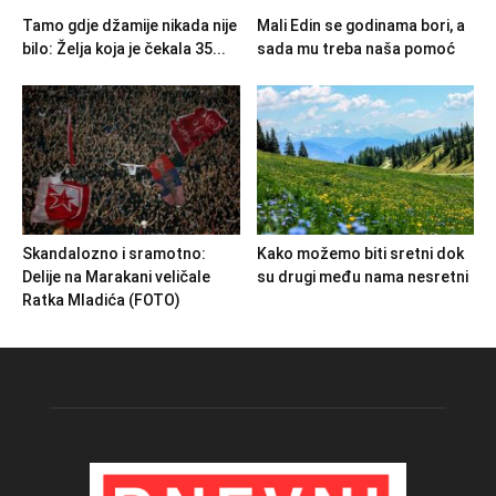
Tamo gdje džamije nikada nije
Mali Edin se godinama bori, a
bilo: Želja koja je čekala 35...
sada mu treba naša pomoć
Skandalozno i sramotno:
Kako možemo biti sretni dok
Delije na Marakani veličale
su drugi među nama nesretni
Ratka Mladića (FOTO)