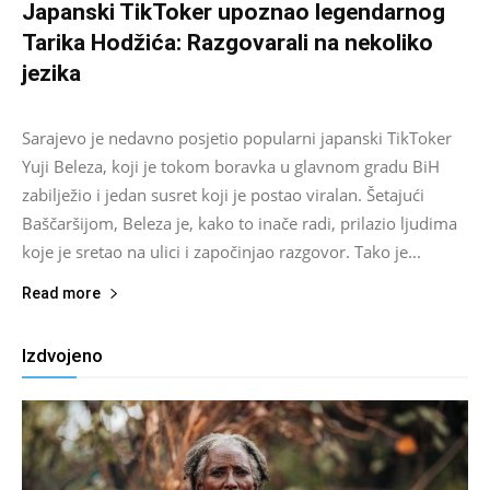
Japanski TikToker upoznao legendarnog
Tarika Hodžića: Razgovarali na nekoliko
jezika
Salim D.
-
August 9, 2026
0
Sarajevo je nedavno posjetio popularni japanski TikToker
Yuji Beleza, koji je tokom boravka u glavnom gradu BiH
zabilježio i jedan susret koji je postao viralan. Šetajući
Baščaršijom, Beleza je, kako to inače radi, prilazio ljudima
koje je sretao na ulici i započinjao razgovor. Tako je...
Read more
Izdvojeno