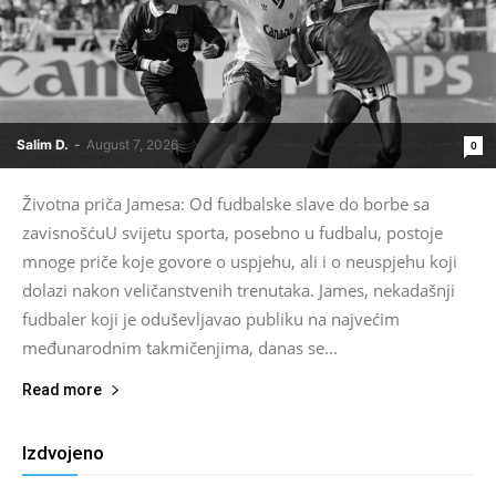
Salim D.
-
August 7, 2026
0
Životna priča Jamesa: Od fudbalske slave do borbe sa
zavisnošćuU svijetu sporta, posebno u fudbalu, postoje
mnoge priče koje govore o uspjehu, ali i o neuspjehu koji
dolazi nakon veličanstvenih trenutaka. James, nekadašnji
fudbaler koji je oduševljavao publiku na najvećim
međunarodnim takmičenjima, danas se...
Read more
Izdvojeno