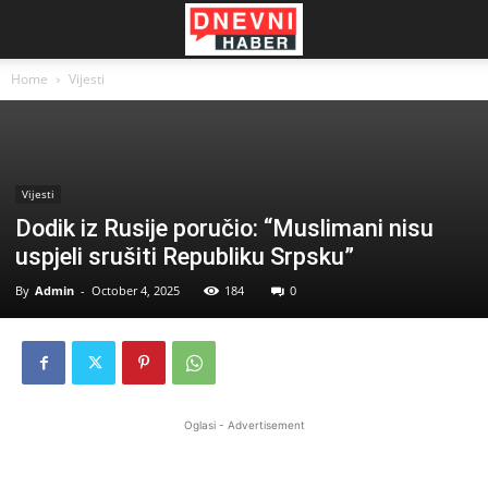
Home
Vijesti
Vijesti
Dodik iz Rusije poručio: “Muslimani nisu
uspjeli srušiti Republiku Srpsku”
By
Admin
-
October 4, 2025
184
0
Oglasi - Advertisement