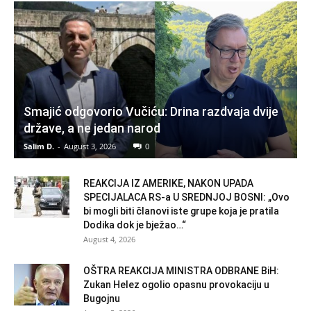
Smajić odgovorio Vučiću: Drina razdvaja dvije
države, a ne jedan narod
Salim D.
-
August 3, 2026
0
REAKCIJA IZ AMERIKE, NAKON UPADA
SPECIJALACA RS-a U SREDNJOJ BOSNI: „Ovo
bi mogli biti članovi iste grupe koja je pratila
Dodika dok je bježao…“
August 4, 2026
OŠTRA REAKCIJA MINISTRA ODBRANE BiH:
Zukan Helez ogolio opasnu provokaciju u
Bugojnu