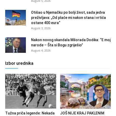
August 5, 2026
Otišao u Njemačku po bolji život, sada jedva
preživljava: „Od plaće mi nakon stana i vrtića
ostane 400 eura“
August 3, 2026
Nakon novog skandala Milorada Dodika: “E moj
narode – Šta si Bogu zgriješio”
August 4, 2026
Izbor urednika
Tužna priča legende: Nekada
JOŠ NIJE KRAJ PAKLENIM