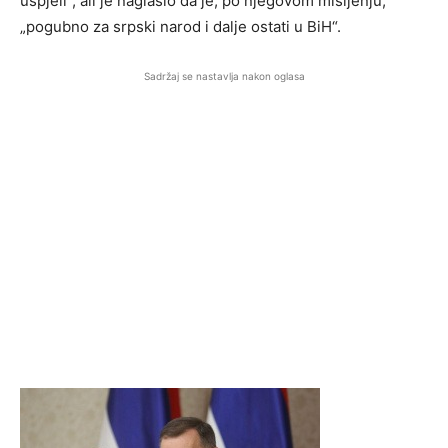
uspjeli“, ali je naglasio da je, po njegovom mišljenju,
„pogubno za srpski narod i dalje ostati u BiH“.
Sadržaj se nastavlja nakon oglasa