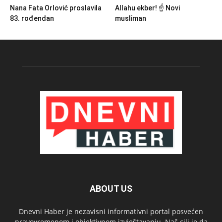
Nana Fata Orlović proslavila
Allahu ekber! ☝️ Novi
83. rođendan
musliman
ABOUT US
Dnevni Haber je nezavisni informativni portal posvećen
pravovremenom i objektivnom izvještavanju. Naš cilj je da