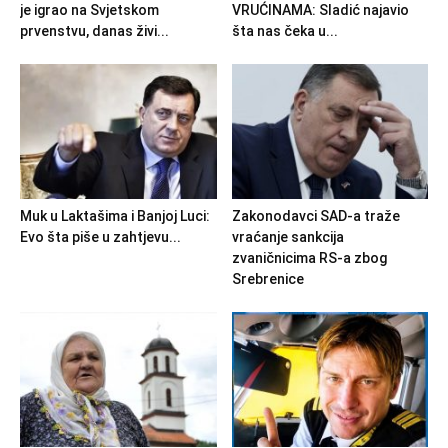
je igrao na Svjetskom
VRUĆINAMA: Sladić najavio
prvenstvu, danas živi...
šta nas čeka u...
Muk u Laktašima i Banjoj Luci:
Zakonodavci SAD-a traže
Evo šta piše u zahtjevu...
vraćanje sankcija
zvaničnicima RS-a zbog
Srebrenice