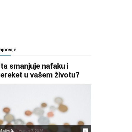
ajnovije
ta smanjuje nafaku i
ereket u vašem životu?
Salim D.
-
August 7, 2026
0