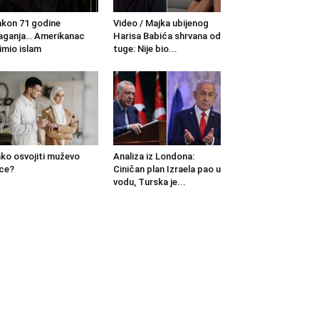
kon 71 godine
Video / Majka ubijenog
aganja… Amerikanac
Harisa Babića shrvana od
imio islam
tuge: Nije bio...
ko osvojiti muževo
Analiza iz Londona:
ce?
Ciničan plan Izraela pao u
vodu, Turska je...