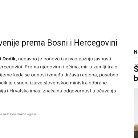
venije prema Bosni i Hercegovini
N
d Dodik
, nedavno je ponovo izazvao pažnju javnosti
Hercegovini. Prema njegovim riječima, mir u zemlji traje
Š
u vrijeme kada se odnosi između država regiona, posebno
b
Dodik je osudio izjave slovenskog ministra odbrane
enija i Hrvatska imaju značajnu odgovornost u očuvanju
se nastavlja nakon oglasa