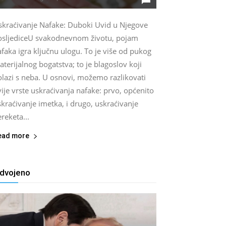
skraćivanje Nafake: Duboki Uvid u Njegove
osljediceU svakodnevnom životu, pojam
faka igra ključnu ulogu. To je više od pukog
terijalnog bogatstva; to je blagoslov koji
olazi s neba. U osnovi, možemo razlikovati
ije vrste uskraćivanja nafake: prvo, općenito
kraćivanje imetka, i drugo, uskraćivanje
reketa...
ead more
zdvojeno