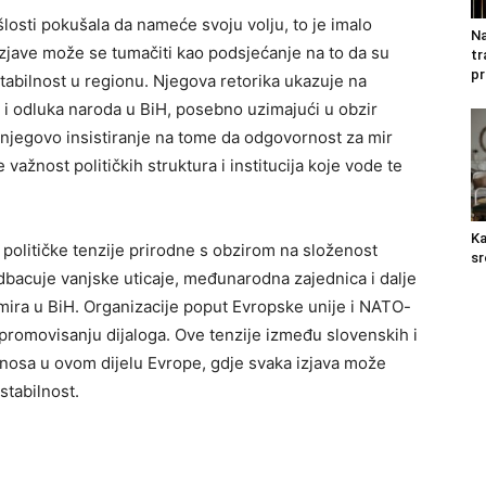
šlosti pokušala da nameće svoju volju, to je imalo
Na
izjave može se tumačiti kao podsjećanje na to da su
tr
pr
 stabilnost u regionu. Njegova retorika ukazuje na
 i odluka naroda u BiH, posebno uzimajući u obzir
 njegovo insistiranje na tome da odgovornost za mir
 važnost političkih struktura i institucija koje vode te
Ka
političke tenzije prirodne s obzirom na složenost
sr
odbacuje vanjske uticaje, međunarodna zajednica i dalje
 mira u BiH. Organizacije poput Evropske unije i NATO-
promovisanju dijaloga. Ove tenzije između slovenskih i
odnosa u ovom dijelu Evrope, gdje svaka izjava može
stabilnost.