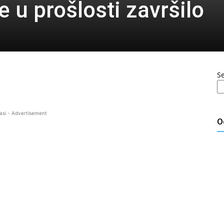
 u prošlosti završilo
S
asi - Advertisement
O