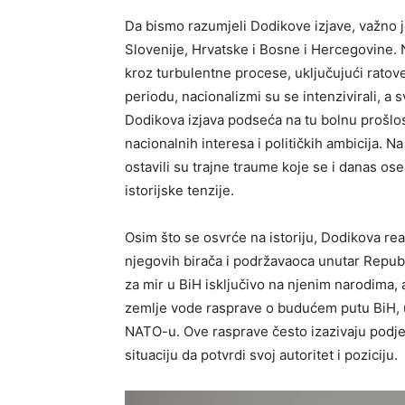
Da bismo razumjeli Dodikove izjave, važno j
Slovenije, Hrvatske i Bosne i Hercegovine. 
kroz turbulentne procese, uključujući ratove
periodu, nacionalizmi su se intenzivirali, a s
Dodikova izjava podseća na tu bolnu prošlos
nacionalnih interesa i političkih ambicija. N
ostavili su trajne traume koje se i danas ose
istorijske tenzije.
Osim što se osvrće na istoriju, Dodikova reakc
njegovih birača i podržavaoca unutar Repub
za mir u BiH isključivo na njenim narodima,
zemlje vode rasprave o budućem putu BiH, ukl
NATO-u. Ove rasprave često izazivaju podjel
situaciju da potvrdi svoj autoritet i poziciju.