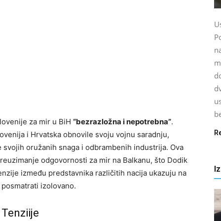
U
P
na
ma
d
dv
us
be
Slovenije za mir u BiH
“bezrazložna i nepotrebna”
.
R
ovenija i Hrvatska obnovile svoju vojnu saradnju,
je svojih oružanih snaga i odbrambenih industrija. Ova
preuzimanje odgovornosti za mir na Balkanu, što Dodik
I
nzije između predstavnika različitih nacija ukazuju na
 posmatrati izolovano.
 Tenziije