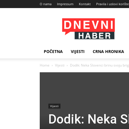
O nama
Impressum
Kontakt
Pravila i uslovi korišt
Dnevni
Haber
POČETNA
VIJESTI
CRNA HRONIKA
Home
Vijesti
Dodik: Neka Slovenci brinu svoju brig
Vijesti
Dodik: Neka Sl