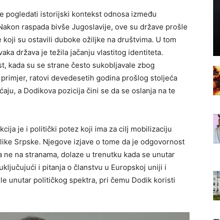
e pogledati istorijski kontekst odnosa između
Nakon raspada bivše Jugoslavije, ove su države prošle
 koji su ostavili duboke ožiljke na društvima. U tom
vaka država je težila jačanju vlastitog identiteta.
t, kada su se strane često sukobljavale zbog
a primjer, ratovi devedesetih godina prošlog stoljeća
ćaju, a Dodikova pozicija čini se da se oslanja na te
ija je i politički potez koji ima za cilj mobilizaciju
like Srpske. Njegove izjave o tome da je odgovornost
 a ne na stranama, dolaze u trenutku kada se unutar
jučujući i pitanja o članstvu u Europskoj uniji i
e unutar političkog spektra, pri čemu Dodik koristi