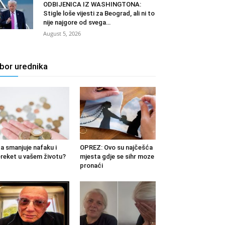
ODBIJENICA IZ WASHINGTONA:
Stigle loše vijesti za Beograd, ali ni to
nije najgore od svega…
August 5, 2026
zbor urednika
a smanjuje nafaku i
OPREZ: Ovo su najčešća
reket u vašem životu?
mjesta gdje se sihr moze
pronaći