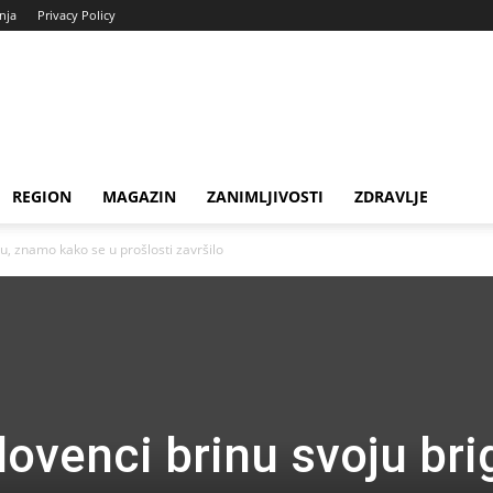
enja
Privacy Policy
REGION
MAGAZIN
ZANIMLJIVOSTI
ZDRAVLJE
u, znamo kako se u prošlosti završilo
ovenci brinu svoju bri