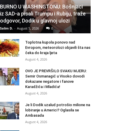
BURNO U WASHINGTONU: Bošnjaci
iz SAD-a pisali Trumpu i Rubiju, traže
odgovor, Dodik u glavnoj ulozi
Salim D.
-
August 5, 2026
0
Toplotna kupola ponovo nad
Evropom, meteorolozi objavili šta nas
čeka do kraja ljeta
August 4, 2026
OVO JE PREVRŠILO SVAKU MJERU:
Semir Osmanagić u Visoko dovodi
dokazane negatore i fanove
Karadžića i Mladića!
August 4, 2026
Je li Dodik uzalud potrošio milione na
lobiranje u Americi? Oglasila se
Ambasada
August 4, 2026