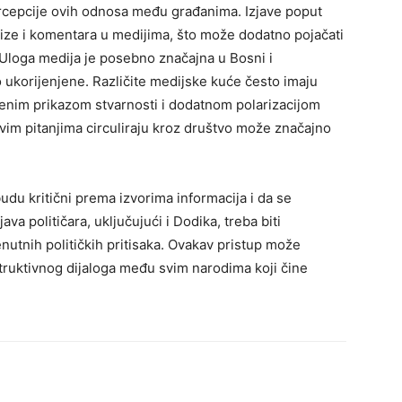
ercepcije ovih odnosa među građanima. Izjave poput
ize i komentara u medijima, što može dodatno pojačati
g. Uloga medija je posebno značajna u Bosni i
 ukorijenjene.
Različite medijske kuće često imaju
vljenim prikazom stvarnosti i dodatnom polarizacijom
 ovim pitanjima circuliraju kroz društvo može značajno
du kritični prema izvorima informacija i da se
java političara, uključujući i Dodika, treba biti
nutnih političkih pritisaka. Ovakav pristup može
truktivnog dijaloga među svim narodima koji čine