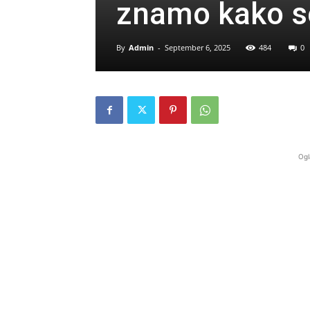
znamo kako se
By
Admin
-
September 6, 2025
484
0
Ogl