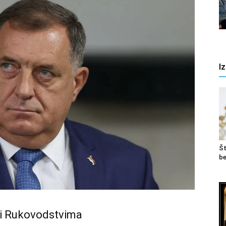
I
Št
be
i Rukovodstvima