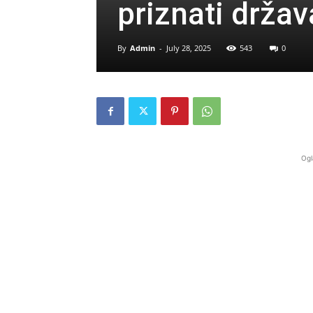
priznati držav
By
Admin
-
July 28, 2025
543
0
Ogl