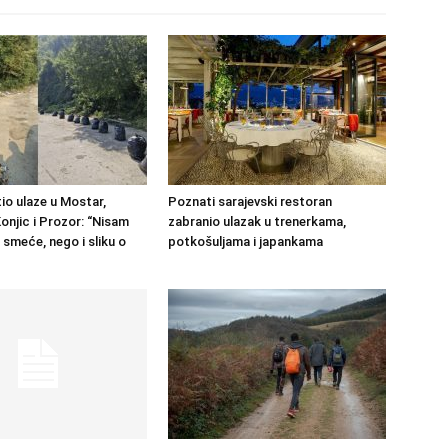
io ulaze u Mostar,
Poznati sarajevski restoran
onjic i Prozor: “Nisam
zabranio ulazak u trenerkama,
 smeće, nego i sliku o
potkošuljama i japankama