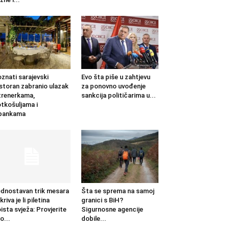
znati sarajevski
Evo šta piše u zahtjevu
storan zabranio ulazak
za ponovno uvođenje
trenerkama,
sankcija političarima u...
tkošuljama i
apankama
dnostavan trik mesara
Šta se sprema na samoj
kriva je li piletina
granici s BiH?
ista svježa: Provjerite
Sigurnosne agencije
o...
dobile...