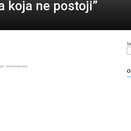
a koja ne postoji”
S
asi - Advertisement
O