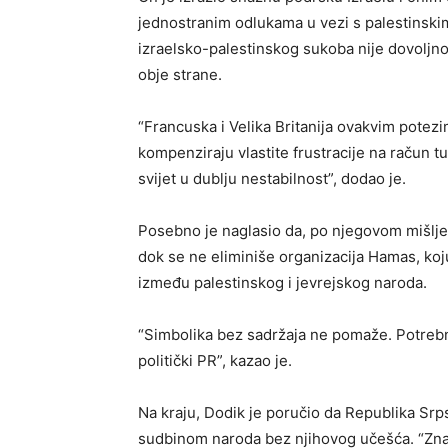
jednostranim odlukama u vezi s palestinski
izraelsko-palestinskog sukoba nije dovoljno 
obje strane.
“Francuska i Velika Britanija ovakvim potez
kompenziraju vlastite frustracije na račun tu
svijet u dublju nestabilnost”, dodao je.
Posebno je naglasio da, po njegovom mišljen
dok se ne eliminiše organizacija Hamas, koj
između palestinskog i jevrejskog naroda.
“Simbolika bez sadržaja ne pomaže. Potrebn
politički PR”, kazao je.
Na kraju, Dodik je poručio da Republika Srps
sudbinom naroda bez njihovog učešća. “Znam