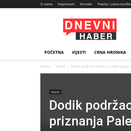
O nama
Impressum
Kontakt
Pravila i uslovi korišt
Dnevni
Haber
POČETNA
VIJESTI
CRNA HRONIKA
Home
Vijesti
Dodik podržao Izrael i osudio najavu 
Vijesti
Dodik podržao 
priznanja Pal