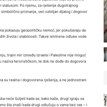
m statusom. Po njemu, za rješenje dugotrajnog
simbolično priznanje, već ozbiljan dijalog i dogovor
ima pokazuju geopolitičku nemoć, jer pokušavaju da
đih života i stabilnosti. Takve ishitrene odluke vode
ju, trajni mir između Izraela i Palestine nije moguć
u naziva terorističkom, te dok ne dođe do dogovora
a su realna i dogovorena rješenja, a ne jednostrani
ka neće šutjeti kada se, kako kaže, drugi igraju sa
o šta znači kada drugi odlučuju o vama bez vas – i