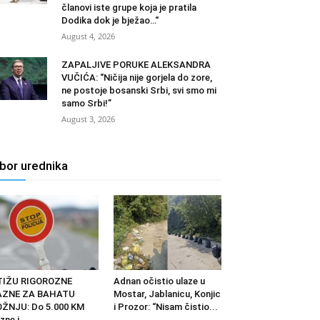
članovi iste grupe koja je pratila
Dodika dok je bježao…“
August 4, 2026
ZAPALJIVE PORUKE ALEKSANDRA
VUČIĆA: “Ničija nije gorjela do zore,
ne postoje bosanski Srbi, svi smo mi
samo Srbi!”
August 3, 2026
zbor urednika
TIŽU RIGOROZNE
Adnan očistio ulaze u
AZNE ZA BAHATU
Mostar, Jablanicu, Konjic
ŽNJU: Do 5.000 KM
i Prozor: “Nisam čistio...
zne i...