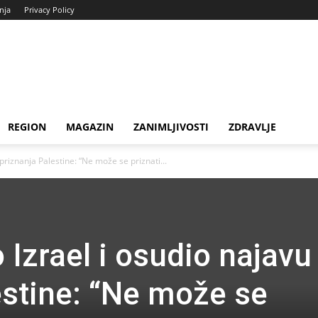
enja
Privacy Policy
REGION
MAGAZIN
ZANIMLJIVOSTI
ZDRAVLJE
priznanja Palestine: “Ne može se priznati...
Izrael i osudio najavu
estine: “Ne može se