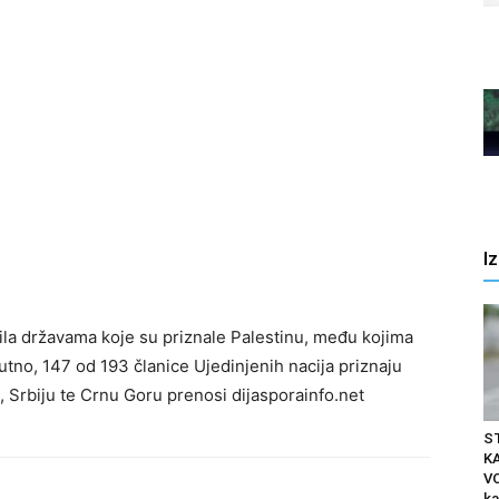
I
la državama koje su priznale Palestinu, među kojima
nutno, 147 od 193 članice Ujedinjenih nacija priznaju
, Srbiju te Crnu Goru prenosi dijasporainfo.net
S
K
VO
ka