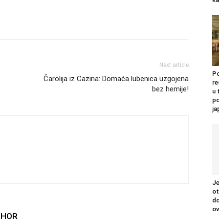
Next article
Po
Čarolija iz Cazina: Domaća lubenica uzgojena
re
bez hemije!
u 
po
j
Je
ot
do
ov
THOR