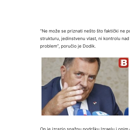
“Ne može se priznati nešto što faktički ne p
strukturu, jedinstvenu vlast, ni kontrolu na
problem”, poručio je Dodik.
On je izrazio snažnu podršku Izraelu i oni