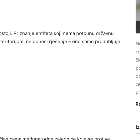
ostoji. Priznanje entiteta koji nema potpunu državnu
d teritorijom, ne donosi rješenje – ono samo produbljuje
N
c
S
p
d
c
po
R
I
m članicama međunarodne zajednice koje se protive