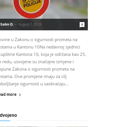
Salim D.
-
August 7, 2026
0
ovine u Zakonu o sigurnosti prometa na
estama u Kantonu 10Na nedavnoj sjednici
kupštine Kantona 10, koja je održana kao 25.
o redu, usvojene su značajne izmjene i
opune Zakona o sigurnosti prometa na
estama. Ove promjene imaju za cilj
boljšanje sigurnosti u saobraćaju...
ead more
zdvojeno