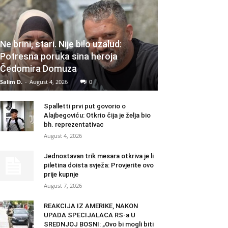
Ne brini, stari. Nije bilo uzalud:
Potresna poruka sina heroja
Čedomira Domuza
Salim D.
-
August 4, 2026
0
Spalletti prvi put govorio o
Alajbegoviću: Otkrio čija je želja bio
bh. reprezentativac
August 4, 2026
Jednostavan trik mesara otkriva je li
piletina doista svježa: Provjerite ovo
prije kupnje
August 7, 2026
REAKCIJA IZ AMERIKE, NAKON
UPADA SPECIJALACA RS-a U
SREDNJOJ BOSNI: „Ovo bi mogli biti