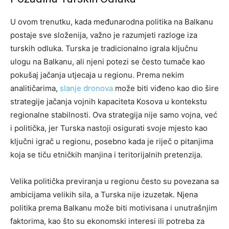
U ovom trenutku, kada međunarodna politika na Balkanu
postaje sve složenija, važno je razumjeti razloge iza
turskih odluka. Turska je tradicionalno igrala ključnu
ulogu na Balkanu, ali njeni potezi se često tumače kao
pokušaj jačanja utjecaja u regionu. Prema nekim
analitičarima,
slanje dronova
može biti viđeno kao dio šire
strategije jačanja vojnih kapaciteta Kosova u kontekstu
regionalne stabilnosti. Ova strategija nije samo vojna, već
i politička, jer Turska nastoji osigurati svoje mjesto kao
ključni igrač u regionu, posebno kada je riječ o pitanjima
koja se tiču etničkih manjina i teritorijalnih pretenzija.
Velika politička previranja u regionu često su povezana sa
ambicijama velikih sila, a Turska nije izuzetak. Njena
politika prema Balkanu može biti motivisana i unutrašnjim
faktorima, kao što su ekonomski interesi ili potreba za