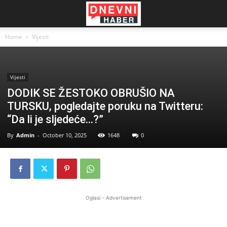
Home
Vijesti
Vijesti
DODIK SE ŽESTOKO OBRUŠIO NA
TURSKU, pogledajte poruku na Twitteru:
“Da li je sljedeće…?”
By
Admin
-
October 10, 2025
1648
0
Oglasi - Advertisement