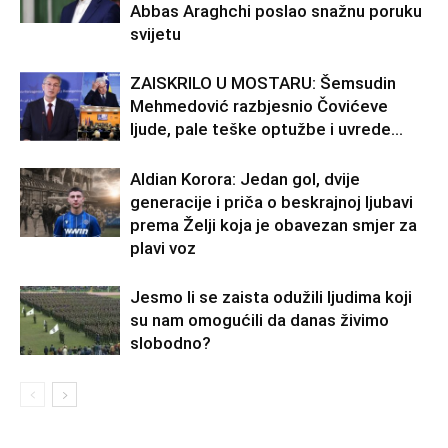
Abbas Araghchi poslao snažnu poruku
svijetu
ZAISKRILO U MOSTARU: Šemsudin
Mehmedović razbjesnio Čovićeve
ljude, pale teške optužbe i uvrede…
Aldian Korora: Jedan gol, dvije
generacije i priča o beskrajnoj ljubavi
prema Želji koja je obavezan smjer za
plavi voz
Jesmo li se zaista odužili ljudima koji
su nam omogućili da danas živimo
slobodno?