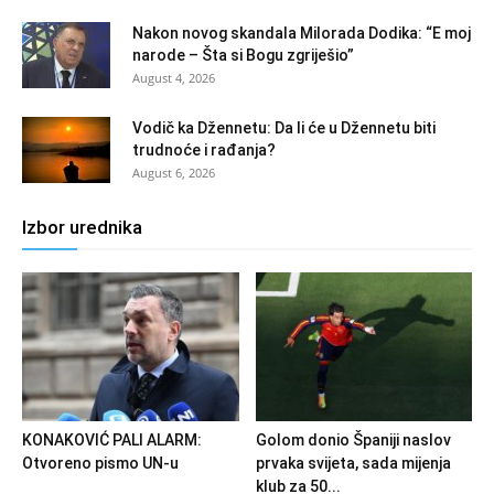
Nakon novog skandala Milorada Dodika: “E moj
narode – Šta si Bogu zgriješio”
August 4, 2026
Vodič ka Džennetu: Da li će u Džennetu biti
trudnoće i rađanja?
August 6, 2026
Izbor urednika
KONAKOVIĆ PALI ALARM:
Golom donio Španiji naslov
Otvoreno pismo UN-u
prvaka svijeta, sada mijenja
klub za 50...