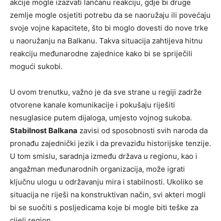
akcije mogle izazvati lančanu reakciju, gdje bi druge
zemlje mogle osjetiti potrebu da se naoružaju ili povećaju
svoje vojne kapacitete, što bi moglo dovesti do nove trke
u naoružanju na Balkanu.
Takva situacija zahtijeva hitnu
reakciju međunarodne zajednice kako bi se spriječili
mogući sukobi.
U ovom trenutku, važno je da sve strane u regiji zadrže
otvorene kanale komunikacije i pokušaju riješiti
nesuglasice putem dijaloga, umjesto vojnog sukoba.
Stabilnost Balkana
zavisi od sposobnosti svih naroda da
pronađu zajednički jezik i da prevaziđu historijske tenzije.
U tom smislu, saradnja između država u regionu, kao i
angažman međunarodnih organizacija, može igrati
ključnu ulogu u održavanju mira i stabilnosti. Ukoliko se
situacija ne riješi na konstruktivan način, svi akteri mogli
bi se suočiti s posljedicama koje bi mogle biti teške za
cijeli region.