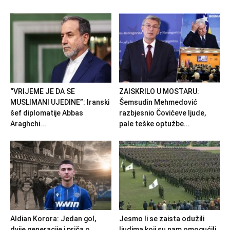
“VRIJEME JE DA SE
ZAISKRILO U MOSTARU:
MUSLIMANI UJEDINE”: Iranski
Šemsudin Mehmedović
šef diplomatije Abbas
razbjesnio Čovićeve ljude,
Araghchi...
pale teške optužbe...
Aldian Korora: Jedan gol,
Jesmo li se zaista odužili
dvije generacije i priča o
ljudima koji su nam omogućili