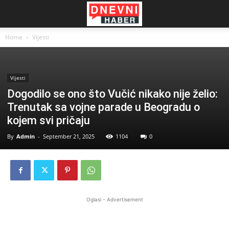
Home
Vijesti
Vijesti
Dogodilo se ono što Vučić nikako nije želio:
Trenutak sa vojne parade u Beogradu o
kojem svi pričaju
By
Admin
-
September 21, 2025
1104
0
Oglasi - Advertisement