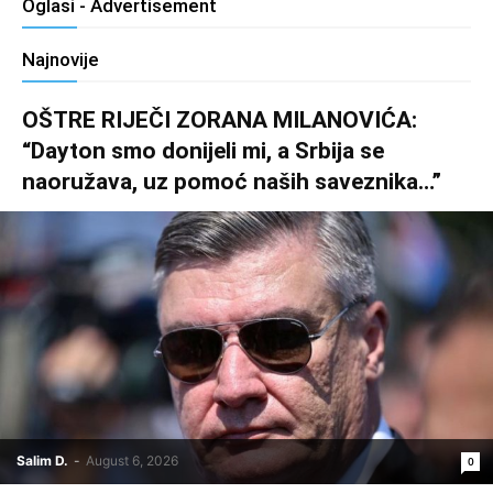
Oglasi - Advertisement
Najnovije
OŠTRE RIJEČI ZORANA MILANOVIĆA:
“Dayton smo donijeli mi, a Srbija se
naoružava, uz pomoć naših saveznika…”
Salim D.
-
August 6, 2026
0