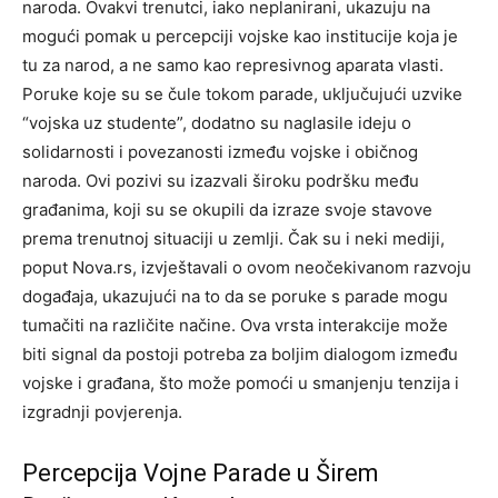
naroda. Ovakvi trenutci, iako neplanirani, ukazuju na
mogući pomak u percepciji vojske kao institucije koja je
tu za narod, a ne samo kao represivnog aparata vlasti.
Poruke koje su se čule tokom parade, uključujući uzvike
“vojska uz studente”, dodatno su naglasile ideju o
solidarnosti i povezanosti između vojske i običnog
naroda. Ovi pozivi su izazvali široku podršku među
građanima, koji su se okupili da izraze svoje stavove
prema trenutnoj situaciji u zemlji. Čak su i neki mediji,
poput Nova.rs, izvještavali o ovom neočekivanom razvoju
događaja, ukazujući na to da se poruke s parade mogu
tumačiti na različite načine. Ova vrsta interakcije može
biti signal da postoji potreba za boljim dialogom između
vojske i građana, što može pomoći u smanjenju tenzija i
izgradnji povjerenja.
Percepcija Vojne Parade u Širem