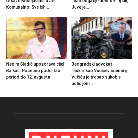
otkaze Bošnjacima u JP
imao bogatije ponude: “Ipak,
Komunalno: Sve bih...
Juve je...
Nedim Sladić upozorava cijeli
Beogradski advokat
Balkan: Posebno podcrtao
raskrinkao Vučićev scenarij:
period do 12. avgusta
Vučiću je trebao sukob s
policijom...