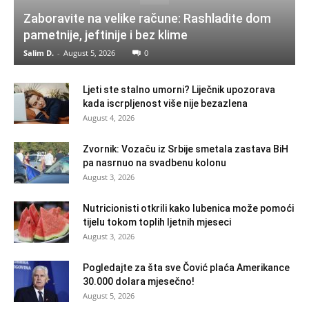
Zaboravite na velike račune: Rashladite dom
pametnije, jeftinije i bez klime
Salim D.
-
August 5, 2026
0
Ljeti ste stalno umorni? Liječnik upozorava
kada iscrpljenost više nije bezazlena
August 4, 2026
Zvornik: Vozaču iz Srbije smetala zastava BiH
pa nasrnuo na svadbenu kolonu
August 3, 2026
Nutricionisti otkrili kako lubenica može pomoći
tijelu tokom toplih ljetnih mjeseci
August 3, 2026
Pogledajte za šta sve Čović plaća Amerikance
30.000 dolara mjesečno!
August 5, 2026