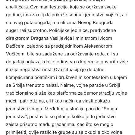
analitičara. Ova manifestacija, koja se održava svake
godine, ima za cilj da prikaže snagu i jedinstvo vojske, ali
su ovog puta događaji na ulicama Novog Beograda
sugerirali suprotno. Policijske jedinice, predvođene
direktorom Dragana Vasiljevića i ministrom Ivicom
Dačićem, zajedno sa predsjednikom Aleksandrom
Vučićem, bile su zadužene za održavanje reda, ali su
događaji pokazali da je jedinstvo o kojem se govorilo više
iluzija nego stvarnost. Ova situacija je dodatno
komplicirana političkim i društvenim kontekstom u kojem
se Srbija trenutno nalazi. Naime, vojne parade u Srbiji
tradicionalno služe kao platforma za demonstraciju vojne
moći i patriotizma, ali i kao način da vlasti pokažu
jedinstvo i snagu. Međutim, u slučaju parade “Snaga
jedinstva”, postavilo se pitanje koliko je to jedinstvo
zaista prisutno među građanima. Kao što se moglo
primijetiti, dvije različite grupe su se okupile oko vojne