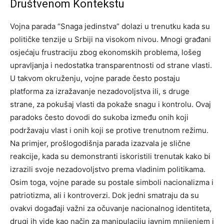
Društvenom Kontekstu
Vojna parada “Snaga jedinstva” dolazi u trenutku kada su
političke tenzije u Srbiji na visokom nivou. Mnogi građani
osjećaju frustraciju zbog ekonomskih problema, lošeg
upravljanja i nedostatka transparentnosti od strane vlasti.
U takvom okruženju, vojne parade često postaju
platforma za izražavanje nezadovoljstva ili, s druge
strane, za pokušaj vlasti da pokaže snagu i kontrolu. Ovaj
paradoks često dovodi do sukoba između onih koji
podržavaju vlast i onih koji se protive trenutnom režimu.
Na primjer, prošlogodišnja parada izazvala je slične
reakcije, kada su demonstranti iskoristili trenutak kako bi
izrazili svoje nezadovoljstvo prema vladinim politikama.
Osim toga, vojne parade su postale simboli nacionalizma i
patriotizma, ali i kontroverzi. Dok jedni smatraju da su
ovakvi događaji važni za očuvanje nacionalnog identiteta,
drugi ih vide kao način za manipulaciju javnim mnijenjem i