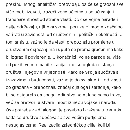
prekinu. Mnogi analitičari predviđaju da će se građani sve
više mobilizovati, tražeći veće učešće u odlučivanju i
transparentnost od strane vlasti. Dok se vojne parade i
dalje održavaju, njihova svrha i poruke bi mogle značajno
varirati u zavisnosti od društvenih i političkih okolnosti. U
tom smislu, važno je da vlasti prepoznaju promjene u
društvenim osjećanjima i upute se prema građanima kako
bi izgradili povjerenje. U konačnici, vojne parade su više
od pukih vojnih manifestacija; one su ogledalo stanja
društva i njegovih vrijednosti. Kako se Srbija suočava s
izazovima u budućnosti, važno je da svi akteri – od vlasti
do građana – prepoznaju značaj dijaloga i saradnje, kako
bi se osiguralo da snaga jedinstva ne ostane samo fraza,
već se pretvori u stvarni most između vojske i naroda.
Ova potreba za dijalogom je posebno izražena u trenutku
kada se društvo suočava sa sve većim podjelama i
nesuglasicama. Realizacija zajedničkog cilja, koji bi