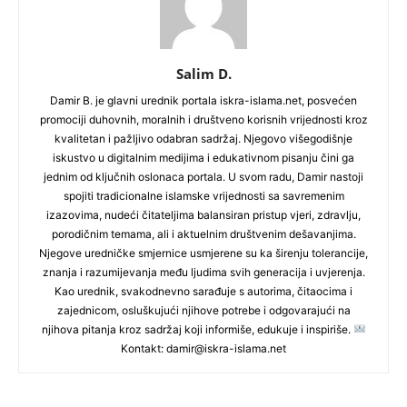
Salim D.
Damir B. je glavni urednik portala iskra-islama.net, posvećen
promociji duhovnih, moralnih i društveno korisnih vrijednosti kroz
kvalitetan i pažljivo odabran sadržaj. Njegovo višegodišnje
iskustvo u digitalnim medijima i edukativnom pisanju čini ga
jednim od ključnih oslonaca portala. U svom radu, Damir nastoji
spojiti tradicionalne islamske vrijednosti sa savremenim
izazovima, nudeći čitateljima balansiran pristup vjeri, zdravlju,
porodičnim temama, ali i aktuelnim društvenim dešavanjima.
Njegove uredničke smjernice usmjerene su ka širenju tolerancije,
znanja i razumijevanja među ljudima svih generacija i uvjerenja.
Kao urednik, svakodnevno sarađuje s autorima, čitaocima i
zajednicom, osluškujući njihove potrebe i odgovarajući na
njihova pitanja kroz sadržaj koji informiše, edukuje i inspiriše.
Kontakt: damir@iskra-islama.net