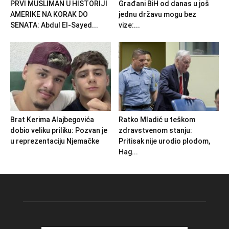
PRVI MUSLIMAN U HISTORIJI
Građani BiH od danas u još
AMERIKE NA KORAK DO
jednu državu mogu bez
SENATA: Abdul El-Sayed...
vize:...
Brat Kerima Alajbegovića
Ratko Mladić u teškom
dobio veliku priliku: Pozvan je
zdravstvenom stanju:
u reprezentaciju Njemačke
Pritisak nije urodio plodom,
Hag...