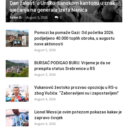
Dan žalosti u Unsko-sanskom kantonu u znak
sjećanja na generala Izeta Nanića
Salim D.
-
August 5, 2026
0
Pomozi.ba pomaže Gazi: Od početka 2026.
podijeljeno 40.000 toplih obroka, u augustu
nove aktivnosti
August 5, 2026
BURSAĆ PODIGAO BURU: Vrijeme je da se
preispita status Srebrenice u RS
August 3, 2026
Vukanović žestoko prozvao opoziciju u RS-u
zbog Vučića: “Zaboravljeni su i zapostavljeni”
August 4, 2026
Lionel Messi je ovim potezom pokazao kakav je
zapravo čovjek
August 4, 2026