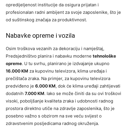
opredijeljenost institucije da osigura prijatan i
profesionalan radni ambijent za svoje zaposlenike, što je
od suštinskog značaja za produktivnost.
Nabavke opreme i vozila
Osim troškova vezanih za dekoraciju i namještaj,
Predsjedništvo planira i nabavku moderne
tehnološke
opreme
. U tu svrhu, planirano je izdvajanje ukupno
16.000 KM
za kupovinu televizora, klima uređaja i
prečištača zraka. Na primjer, za kupovinu televizora
predviđeno je
6.000 KM
, dok će klima uređaji zahtijevati
dodatnih
7.000 KM
. Iako se može činiti da su ovi troškovi
visoki, poboljšanje kvaliteta zraka i udobnosti radnog
prostora direktno utiče na zdravlje zaposlenika, što je
posebno važno s obzirom na sve veću svijest o
zdravstvenim posljedicama radnog okruženja.