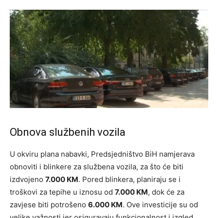
Obnova službenih vozila
U okviru plana nabavki, Predsjedništvo BiH namjerava
obnoviti i blinkere za službena vozila, za što će biti
izdvojeno
7.000 KM
. Pored blinkera, planiraju se i
troškovi za tepihe u iznosu od
7.000 KM
, dok će za
zavjese biti potrošeno
6.000 KM
. Ove investicije su od
velike važnosti jer osiguravaju funkcionalnost i izgled