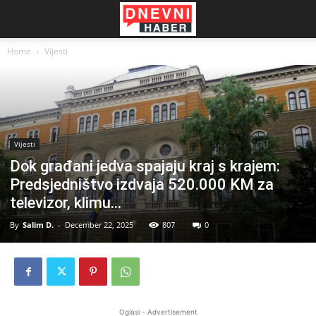
Home
Vijesti
Vijesti
Dok građani jedva spajaju kraj s krajem:
Predsjedništvo izdvaja 520.000 KM za
televizor, klimu…
By
Salim D.
-
December 22, 2025
807
0
Oglasi - Advertisement