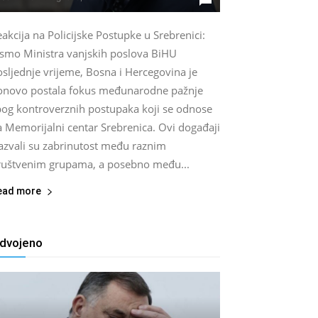
akcija na Policijske Postupke u Srebrenici:
ismo Ministra vanjskih poslova BiHU
sljednje vrijeme, Bosna i Hercegovina je
onovo postala fokus međunarodne pažnje
bog kontroverznih postupaka koji se odnose
a Memorijalni centar Srebrenica. Ovi događaji
zazvali su zabrinutost među raznim
ruštvenim grupama, a posebno među...
ead more
zdvojeno