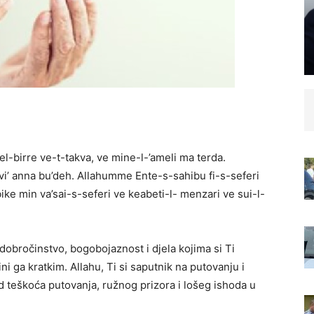
el-birre ve-t-takva, ve mine-l-’ameli ma terda.
vi’ anna bu’deh. Allahumme Ente-s-sahibu fi-s-seferi
bike min va’sai-s-seferi ve keabeti-l- menzari ve sui-l-
dobročinstvo, bogobojaznost i djela kojima si Ti
ni ga kratkim. Allahu, Ti si saputnik na putovanju i
d teškoća putovanja, ružnog prizora i lošeg ishoda u