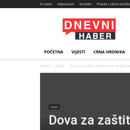
O nama
Impressum
Kontakt
Pravila i uslovi korišt
Dnevni
Haber
POČETNA
VIJESTI
CRNA HRONIKA
Home
Islam
Dova za zaštitu od nesreća i belaja n
Islam
Dova za zaštit