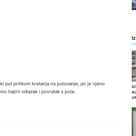
I
ki put prilikom kretanja na putovanje, jer je njeno
K
o hajirli odlazak i povratak s puta.
AL
U