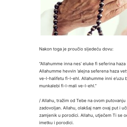
Nakon toga je proučio sljedeću dovu:
”Allahumme inna nes’ eluke fi seferina haza 
Allahumme hevvin ’alejna seferena haza vet
ve-l-halifetu fi-l-ehl. Allahumme inni e’uzu 
munkalebi fi-l-mali ve-l-ehl.”
/ Allahu, tražim od Tebe na ovom putovanju 
zadovoljan. Allahu, olakšaj nam ovaj put i uči
zamjenik u porodici. Allahu, utječem Ti se o
imetku i porodici.