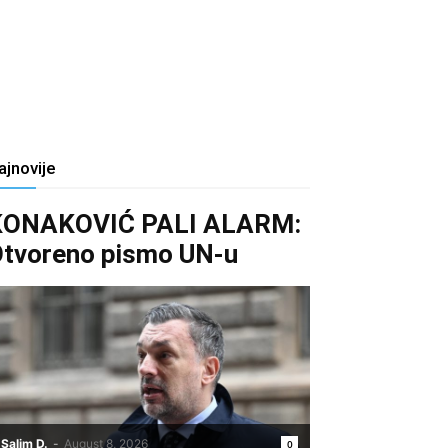
ajnovije
KONAKOVIĆ PALI ALARM:
tvoreno pismo UN-u
Salim D.
-
August 8, 2026
0