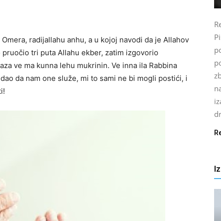
Re
P
Omera, radijallahu anhu, a u kojoj navodi da je Allahov
po
o pruočio tri puta Allahu ekber, zatim izgovorio
p
haza ve ma kunna lehu mukrinin. Ve inna ila Rabbina
z
 dao da nam one služe, mi to sami ne bi mogli postići, i
n
i!
i
d
R
I