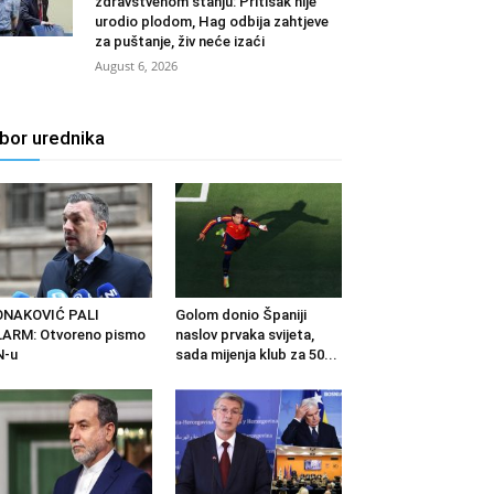
zdravstvenom stanju: Pritisak nije
urodio plodom, Hag odbija zahtjeve
za puštanje, živ neće izaći
August 6, 2026
zbor urednika
ONAKOVIĆ PALI
Golom donio Španiji
ARM: Otvoreno pismo
naslov prvaka svijeta,
N-u
sada mijenja klub za 50...