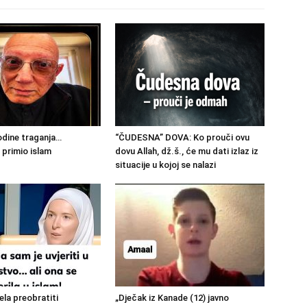
dine traganja…
“ČUDESNA” DOVA: Ko prouči ovu
primio islam
dovu Allah, dž.š., će mu dati izlaz iz
situacije u kojoj se nalazi
jela preobratiti
„Dječak iz Kanade (12) javno