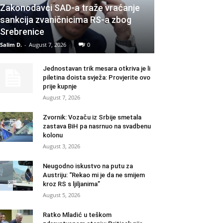
Zakonodavci SAD-a traže vraćanje
sankcija zvaničnicima RS-a zbog
Srebrenice
Salim D.
-
August 7, 2026
0
Jednostavan trik mesara otkriva je li
piletina doista svježa: Provjerite ovo
prije kupnje
August 7, 2026
Zvornik: Vozaču iz Srbije smetala
zastava BiH pa nasrnuo na svadbenu
kolonu
August 3, 2026
Neugodno iskustvo na putu za
Austriju: “Rekao mi je da ne smijem
kroz RS s ljiljanima”
August 5, 2026
Ratko Mladić u teškom