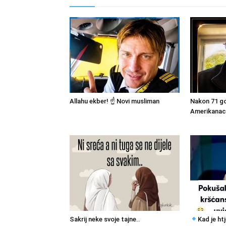
Allahu ekber! ☝️ Novi musliman
Nakon 71 go
Amerikanac 
Sakrij neke svoje tajne..
Kad je ht