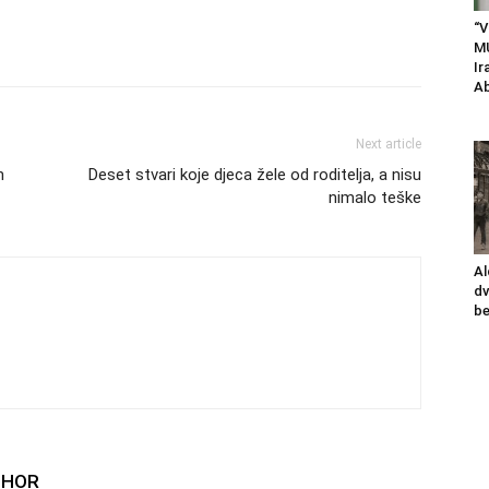
“V
M
Ir
Ab
Next article
h
Deset stvari koje djeca žele od roditelja, a nisu
nimalo teške
Al
dv
be
THOR