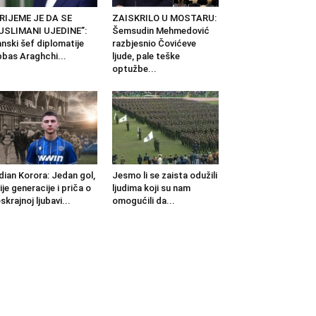
RIJEME JE DA SE
ZAISKRILO U MOSTARU:
USLIMANI UJEDINE”:
Šemsudin Mehmedović
anski šef diplomatije
razbjesnio Čovićeve
bas Araghchi...
ljude, pale teške
optužbe...
dian Korora: Jedan gol,
Jesmo li se zaista odužili
ije generacije i priča o
ljudima koji su nam
skrajnoj ljubavi...
omogućili da...