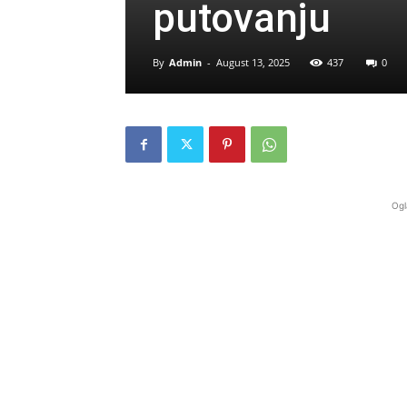
putovanju
By
Admin
-
August 13, 2025
437
0
Ogl