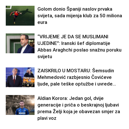
Golom donio Španiji naslov prvaka
svijeta, sada mijenja klub za 50 miliona
eura
“VRIJEME JE DA SE MUSLIMANI
UJEDINE”: Iranski šef diplomatije
Abbas Araghchi poslao snažnu poruku
svijetu
ZAISKRILO U MOSTARU: Šemsudin
Mehmedović razbjesnio Čovićeve
ljude, pale teške optužbe i uvrede…
Aldian Korora: Jedan gol, dvije
generacije i priča o beskrajnoj ljubavi
prema Želji koja je obavezan smjer za
plavi voz