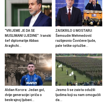
“VRIJEME JE DA SE
ZAISKRILO U MOSTARU:
MUSLIMANI UJEDINE”: Iranski
Šemsudin Mehmedović
šef diplomatije Abbas
razbjesnio Čovićeve ljude,
Araghchi...
pale teške optužbe...
Aldian Korora: Jedan gol,
Jesmo li se zaista odužili
dvije generacije i priča o
ljudima koji su nam omogućili
beskrajnoj ljubavi...
da...