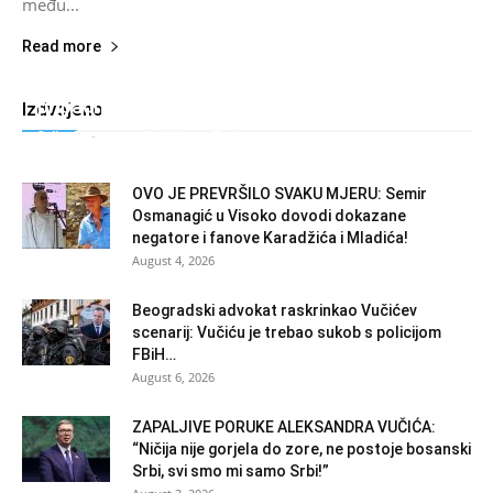
među...
Read more
Vozač na vozilu istakao zastavu sa ljiljanima,
pripadnici PU Prijedor ga kaznili
Izdvojeno
Salim D.
-
August 7, 2026
0
OVO JE PREVRŠILO SVAKU MJERU: Semir
Osmanagić u Visoko dovodi dokazane
negatore i fanove Karadžića i Mladića!
August 4, 2026
Beogradski advokat raskrinkao Vučićev
scenarij: Vučiću je trebao sukob s policijom
FBiH…
August 6, 2026
ZAPALJIVE PORUKE ALEKSANDRA VUČIĆA:
“Ničija nije gorjela do zore, ne postoje bosanski
Srbi, svi smo mi samo Srbi!”