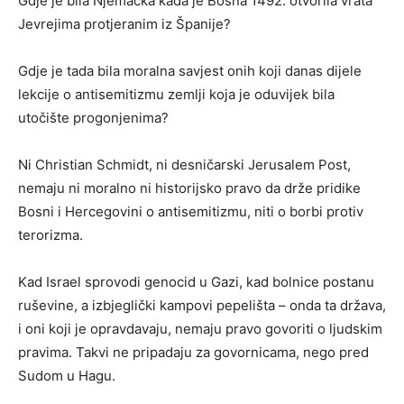
Gdje je bila Njemačka kada je Bosna 1492. otvorila vrata
Jevrejima protjeranim iz Španije?
Gdje je tada bila moralna savjest onih koji danas dijele
lekcije o antisemitizmu zemlji koja je oduvijek bila
utočište progonjenima?
Ni Christian Schmidt, ni desničarski Jerusalem Post,
nemaju ni moralno ni historijsko pravo da drže pridike
Bosni i Hercegovini o antisemitizmu, niti o borbi protiv
terorizma.
Kad Israel sprovodi genocid u Gazi, kad bolnice postanu
ruševine, a izbjeglički kampovi pepelišta – onda ta država,
i oni koji je opravdavaju, nemaju pravo govoriti o ljudskim
pravima. Takvi ne pripadaju za govornicama, nego pred
Sudom u Hagu.