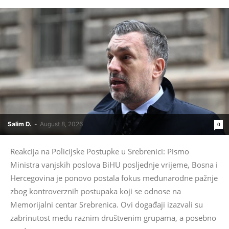
Salim D.
-
August 8, 2026
0
Reakcija na Policijske Postupke u Srebrenici: Pismo
Ministra vanjskih poslova BiHU posljednje vrijeme, Bosna i
Hercegovina je ponovo postala fokus međunarodne pažnje
zbog kontroverznih postupaka koji se odnose na
Memorijalni centar Srebrenica. Ovi događaji izazvali su
zabrinutost među raznim društvenim grupama, a posebno