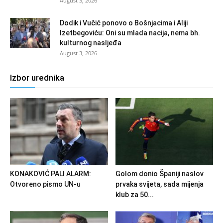
August 3, 2026
Dodik i Vučić ponovo o Bošnjacima i Aliji
Izetbegoviću: Oni su mlada nacija, nema bh.
kulturnog nasljeđa
August 3, 2026
Izbor urednika
KONAKOVIĆ PALI ALARM:
Golom donio Španiji naslov
Otvoreno pismo UN-u
prvaka svijeta, sada mijenja
klub za 50...