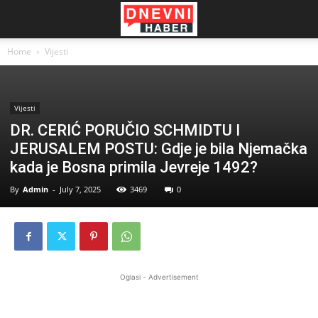
Home
Vijesti
Vijesti
DR. CERIĆ PORUČIO SCHMIDTU I
JERUSALEM POSTU: Gdje je bila Njemačka
kada je Bosna primila Jevreje 1492?
By
Admin
-
July 7, 2025
3469
0
Oglasi - Advertisement