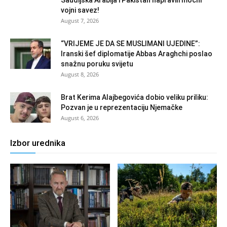
vojni savez!
August 7, 2026
“VRIJEME JE DA SE MUSLIMANI UJEDINE”:
Iranski šef diplomatije Abbas Araghchi poslao
snažnu poruku svijetu
August 8, 2026
Brat Kerima Alajbegovića dobio veliku priliku:
Pozvan je u reprezentaciju Njemačke
August 6, 2026
Izbor urednika