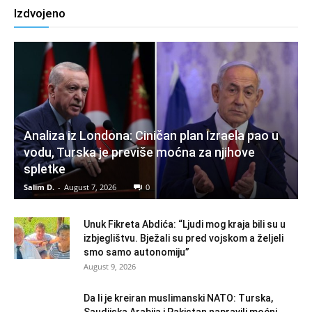
Izdvojeno
Analiza iz Londona: Ciničan plan Izraela pao u
vodu, Turska je previše moćna za njihove
spletke
Salim D.
-
August 7, 2026
0
Unuk Fikreta Abdića: “Ljudi mog kraja bili su u
izbjeglištvu. Bježali su pred vojskom a željeli
smo samo autonomiju”
August 9, 2026
Da li je kreiran muslimanski NATO: Turska,
Saudijska Arabija i Pakistan napravili moćni