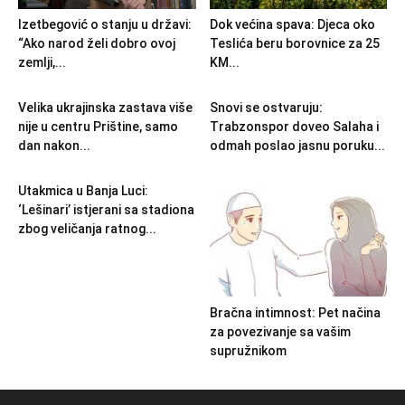
Izetbegović o stanju u državi:
Dok većina spava: Djeca oko
“Ako narod želi dobro ovoj
Teslića beru borovnice za 25
zemlji,...
KM...
Velika ukrajinska zastava više
Snovi se ostvaruju:
nije u centru Prištine, samo
Trabzonspor doveo Salaha i
dan nakon...
odmah poslao jasnu poruku...
Utakmica u Banja Luci:
‘Lešinari’ istjerani sa stadiona
zbog veličanja ratnog...
Bračna intimnost: Pet načina
za povezivanje sa vašim
supružnikom