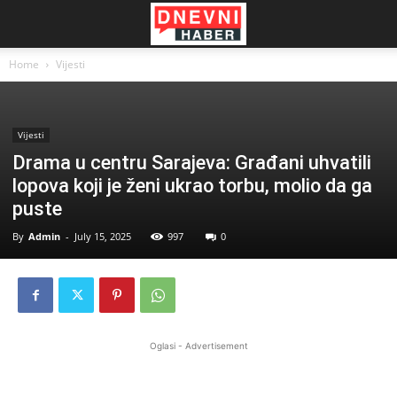
Home
Vijesti
Vijesti
Drama u centru Sarajeva: Građani uhvatili
lopova koji je ženi ukrao torbu, molio da ga
puste
By
Admin
-
July 15, 2025
997
0
Oglasi - Advertisement