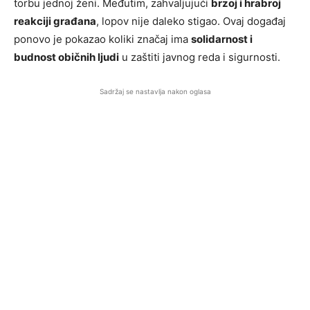
torbu jednoj ženi. Međutim, zahvaljujući
brzoj i hrabroj
reakciji građana
, lopov nije daleko stigao. Ovaj događaj
ponovo je pokazao koliki značaj ima
solidarnost i
budnost običnih ljudi
u zaštiti javnog reda i sigurnosti.
Sadržaj se nastavlja nakon oglasa