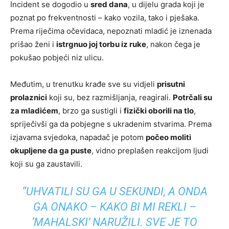
Incident se dogodio u
sred dana
, u dijelu grada koji je
poznat po frekventnosti – kako vozila, tako i pješaka.
Prema riječima očevidaca, nepoznati mladić je iznenada
prišao ženi i
istrgnuo joj torbu iz ruke
, nakon čega je
pokušao pobjeći niz ulicu.
Međutim, u trenutku krađe sve su vidjeli
prisutni
prolaznici
koji su, bez razmišljanja, reagirali.
Potrčali su
za mladićem
, brzo ga sustigli i
fizički oborili na tlo
,
spriječivši ga da pobjegne s ukradenim stvarima. Prema
izjavama svjedoka, napadač je potom
počeo moliti
okupljene da ga puste
, vidno preplašen reakcijom ljudi
koji su ga zaustavili.
“UHVATILI SU GA U SEKUNDI, A ONDA
GA ONAKO – KAKO BI MI REKLI –
‘MAHALSKI’ NARUŽILI. SVE JE TO