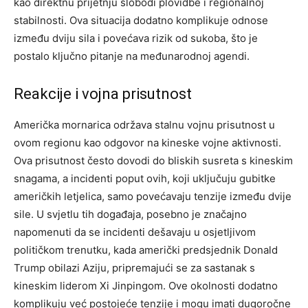
kao direktnu prijetnju slobodi plovidbe i regionalnoj
stabilnosti.
Ova situacija dodatno komplikuje odnose
između dviju sila i povećava rizik od sukoba, što je
postalo ključno pitanje na međunarodnoj agendi.
Reakcije i vojna prisutnost
Američka mornarica održava stalnu vojnu prisutnost u
ovom regionu kao odgovor na kineske vojne aktivnosti.
Ova prisutnost često dovodi do bliskih susreta s kineskim
snagama, a incidenti poput ovih, koji uključuju gubitke
američkih letjelica, samo povećavaju tenzije između dvije
sile.
U svjetlu tih događaja, posebno je značajno
napomenuti da se incidenti dešavaju u osjetljivom
političkom trenutku, kada američki predsjednik Donald
Trump obilazi Aziju, pripremajući se za sastanak s
kineskim liderom Xi Jinpingom.
Ove okolnosti dodatno
komplikuju već postojeće tenzije i mogu imati dugoročne