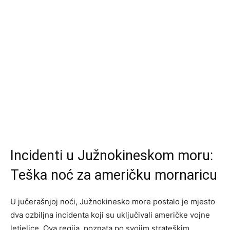
Incidenti u Južnokineskom moru:
Teška noć za američku mornaricu
U jučerašnjoj noći, Južnokinesko more postalo je mjesto
dva ozbiljna incidenta koji su uključivali američke vojne
letjelice. Ova regija, poznata po svojim strateškim