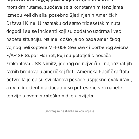
morskim rutama, suočava se s konstantnim tenzijama
između velikih sila, posebno Sjedinjenih Američkih
Država i Kine. U razmaku od samo tridesetak minuta,
dogodili su se incidenti koji su dodatno uzdrmali već
napetu situaciju. Naime, došlo je do pada američkog
vojnog helikoptera MH-60R Seahawk i borbenog aviona
F/A-18F Super Hornet, koji su poletjeli s nosača
zrakoplova USS Nimitz, jednog od najvećih i najpoznatijih
ratnih brodova u američkoj floti. Američka Pacifička flota
potvrdila je da su svi članovi posade uspješno evakuirani,
a ovim incidentima dodatno su potresene već napete
tenzije u ovom strateškom dijelu svijeta.
Sadržaj se nastavlja nakon oglasa