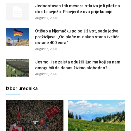
Jednostavan trik mesara otkriva je li piletina
doista svježa: Provjerite ovo prije kupnje
August 7, 2026
Otišao u Njemačku po bolji život, sada jedva
preživljava: „Od plaće mi nakon stana i vrtića
ostane 400 eura“
August 3, 2026
Jesmo li se zaista odužili ljudima koji su nam
omogućili da danas živimo slobodno?
August 8, 2026
Izbor urednika