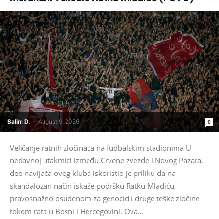
Salim D.
-
August 9, 2026
0
Veličanje ratnih zločinaca na fudbalskim stadionima U
nedavnoj utakmici između Crvene zvezde i Novog Pazara,
deo navijača ovog kluba iskoristio je priliku da na
skandalozan način iskaže podršku Ratku Mladiću,
pravosnažno osuđenom za genocid i druge teške zločine
tokom rata u Bosni i Hercegovini. Ova...