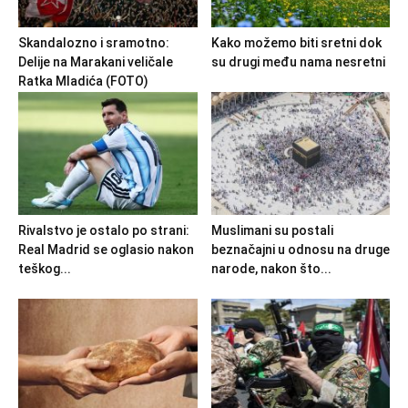
Skandalozno i sramotno:
Kako možemo biti sretni dok
Delije na Marakani veličale
su drugi među nama nesretni
Ratka Mladića (FOTO)
Rivalstvo je ostalo po strani:
Muslimani su postali
Real Madrid se oglasio nakon
beznačajni u odnosu na druge
teškog...
narode, nakon što...