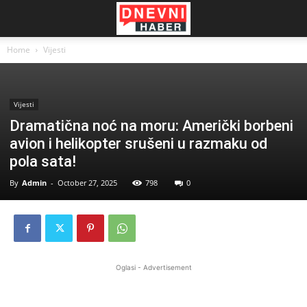
Home
Vijesti
Vijesti
Dramatična noć na moru: Američki borbeni
avion i helikopter srušeni u razmaku od
pola sata!
By
Admin
-
October 27, 2025
798
0
Oglasi - Advertisement