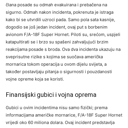
člana posade su odmah evakuirana i prebačena na
sigurno. Odmah nakon incidenta, pokrenuta je istraga
kako bi se utvrdili uzroci pada. Samo pola sata kasnije,
dogodio se još jedan incident, ovaj put s borbenim
avionom F/A-18F Super Hornet. Piloti su, srećom, uspjeli
katapultirati se i brzo su spašeni zahvaljujući brzim
reakcijama posade s broda. Ova dva incidenta ukazuju na
sveprisutne rizike s kojima se suočava američka
mornarica tokom operacija u ovom dijelu svijeta, a
također postavljaju pitanja o sigurnosti i pouzdanosti
vojne opreme koja se koristi.
Finansijski gubici i vojna oprema
Gubici u ovim incidentima nisu samo fizički; prema
informacijama američke mornarice, F/A-18F Super Hornet
vrijedi oko 60 miliona dolara. Ovaj incident predstavlja