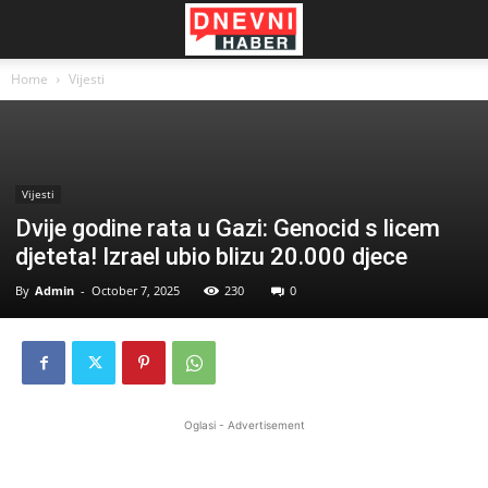
Home
Vijesti
Vijesti
Dvije godine rata u Gazi: Genocid s licem
djeteta! Izrael ubio blizu 20.000 djece
By
Admin
-
October 7, 2025
230
0
Oglasi - Advertisement