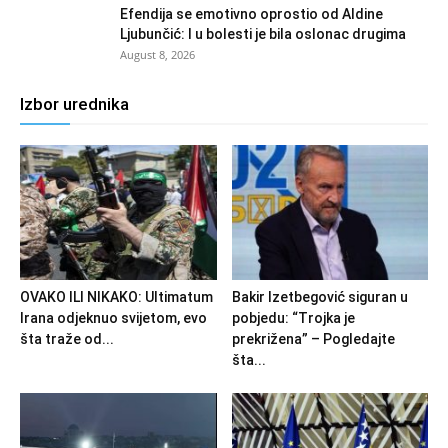
Efendija se emotivno oprostio od Aldine
Ljubunčić: I u bolesti je bila oslonac drugima
August 8, 2026
Izbor urednika
OVAKO ILI NIKAKO: Ultimatum
Bakir Izetbegović siguran u
Irana odjeknuo svijetom, evo
pobjedu: “Trojka je
šta traže od...
prekrižena” – Pogledajte
šta...