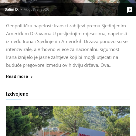
Salim D.
-
August 8, 2026
0
Geopolitička napetost: Iranski zahtjevi prema Sjedinjenim
Američkim Državama U posljednjim mjesecima, napetosti
između Irana i Sjedinjenih Američkih Država ponovo su se
intenzivirale, a Vrhovno vijeće za nacionalnu sigurnost
Irana iznijelo je jasne zahtjeve koji bi mogli utjecati na
buduće pregovore između ovih dviju država. Ova...
Read more
Izdvojeno