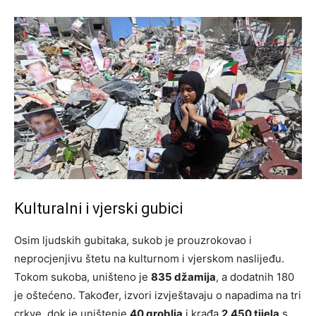
Kulturalni i vjerski gubici
Osim ljudskih gubitaka, sukob je prouzrokovao i
neprocjenjivu štetu na kulturnom i vjerskom naslijeđu.
Tokom sukoba, uništeno je
835 džamija
, a dodatnih 180
je oštećeno. Također, izvori izvještavaju o napadima na tri
crkve, dok je uništenje
40 groblja
i krađa
2.450 tijela
s