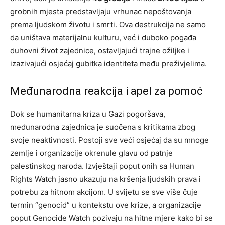
grobnih mjesta predstavljaju vrhunac nepoštovanja
prema ljudskom životu i smrti. Ova destrukcija ne samo
da uništava materijalnu kulturu, već i duboko pogađa
duhovni život zajednice, ostavljajući trajne ožiljke i
izazivajući osjećaj gubitka identiteta među preživjelima.
Međunarodna reakcija i apel za pomoć
Dok se humanitarna kriza u Gazi pogoršava,
međunarodna zajednica je suočena s kritikama zbog
svoje neaktivnosti. Postoji sve veći osjećaj da su mnoge
zemlje i organizacije okrenule glavu od patnje
palestinskog naroda. Izvještaji poput onih sa Human
Rights Watch jasno ukazuju na kršenja ljudskih prava i
potrebu za hitnom akcijom.
U svijetu se sve više čuje
termin “genocid” u kontekstu ove krize, a organizacije
poput Genocide Watch pozivaju na hitne mjere kako bi se