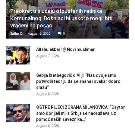
Preokret u slučaju otpuštenih radnika
Komunalnog: Bošnjaci bi uskoro mogli biti
vraćeni na posao
Salim D.
-
August 6, 2026
0
Allahu ekber! ☝️ Novi musliman
August 7, 2026
Sebija Izetbegović o Aliji: “Nas dvoje smo
potvrdili teoriju da se snaha i svekar dobro
slažu“
August 8, 2026
OŠTRE RIJEČI ZORANA MILANOVIĆA: “Dayton
smo donijeli mi, a Srbija se naoružava, uz
pomoć naših saveznika…”
August 6, 2026