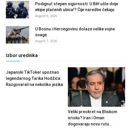
Podignut stepen sigurnosti: U BiH ušle dvije
ekipe plaćenih ubica!? Čije naredbe čekaju
August 6, 2026
U Bosnu i Hercegovinu dolaze velike vojne
snage
August 7, 2026
Izbor urednika
Japanski TikToker upoznao
legendarnog Tarika Hodžića:
Razgovarali na nekoliko jezika
Veliki preokret na Bliskom
istoku? Iran i Oman
dogovaraju novu rutu...