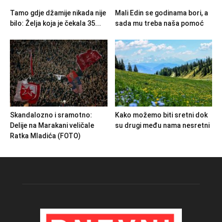
Tamo gdje džamije nikada nije
Mali Edin se godinama bori, a
bilo: Želja koja je čekala 35...
sada mu treba naša pomoć
Skandalozno i sramotno:
Kako možemo biti sretni dok
Delije na Marakani veličale
su drugi među nama nesretni
Ratka Mladića (FOTO)