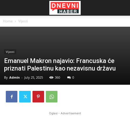
Home
Vijesti
Vijesti
Emanuel Makron najavio: Francuska će
priznati Palestinu kao nezavisnu državu
By
Admin
-
July 25, 2025
360
0
Oglasi - Advertisement