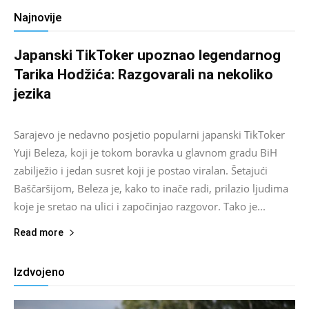
Najnovije
Japanski TikToker upoznao legendarnog
Tarika Hodžića: Razgovarali na nekoliko
jezika
Salim D.
-
August 9, 2026
0
Sarajevo je nedavno posjetio popularni japanski TikToker
Yuji Beleza, koji je tokom boravka u glavnom gradu BiH
zabilježio i jedan susret koji je postao viralan. Šetajući
Baščaršijom, Beleza je, kako to inače radi, prilazio ljudima
koje je sretao na ulici i započinjao razgovor. Tako je...
Read more
Izdvojeno