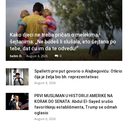
Kako djeci ne treba pričati o melekima/
šejtanima: „Ne budeš li slušala, eto šejtana po
tebe, dat ću im da te odvedu!“
Salim D.
-
August 4, 2026
0
Spalletti prvi put govorio o Alajbegoviću: Otkrio
čija je želja bio bh. reprezentativac
August 4, 2026
PRVI MUSLIMAN U HISTORIJI AMERIKE NA
KORAK DO SENATA: Abdul El-Sayed srušio
favoritkinju establišmenta, Trump se odmah
oglasio
August 6, 2026