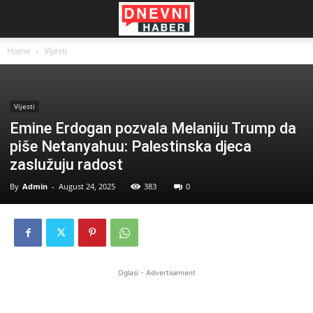
Home
Vijesti
Vijesti
Emine Erdogan pozvala Melaniju Trump da
piše Netanyahuu: Palestinska djeca
zaslužuju radost
By
Admin
-
August 24, 2025
383
0
Oglasi - Advertisement