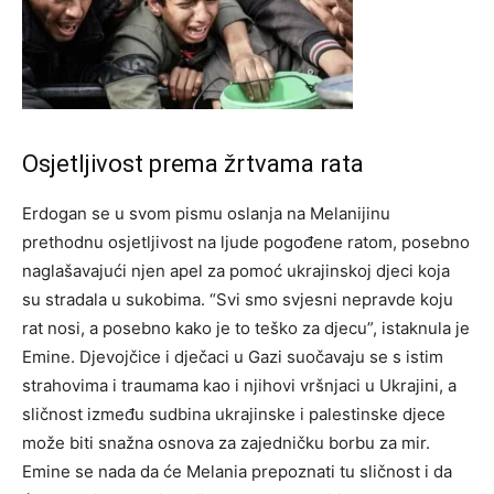
Osjetljivost prema žrtvama rata
Erdogan se u svom pismu oslanja na Melanijinu
prethodnu osjetljivost na ljude pogođene ratom, posebno
naglašavajući njen apel za pomoć ukrajinskoj djeci koja
su stradala u sukobima. “Svi smo svjesni nepravde koju
rat nosi, a posebno kako je to teško za djecu”, istaknula je
Emine. Djevojčice i dječaci u Gazi suočavaju se s istim
strahovima i traumama kao i njihovi vršnjaci u Ukrajini, a
sličnost između sudbina ukrajinske i palestinske djece
može biti snažna osnova za zajedničku borbu za mir.
Emine se nada da će Melania prepoznati tu sličnost i da