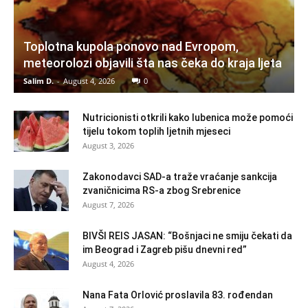
Toplotna kupola ponovo nad Evropom,
meteorolozi objavili šta nas čeka do kraja ljeta
Salim D.
-
August 4, 2026
0
Nutricionisti otkrili kako lubenica može pomoći
tijelu tokom toplih ljetnih mjeseci
August 3, 2026
Zakonodavci SAD-a traže vraćanje sankcija
zvaničnicima RS-a zbog Srebrenice
August 7, 2026
BIVŠI REIS JASAN: “Bošnjaci ne smiju čekati da
im Beograd i Zagreb pišu dnevni red”
August 4, 2026
Nana Fata Orlović proslavila 83. rođendan