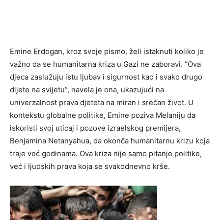
Emine Erdogan, kroz svoje pismo, želi istaknuti koliko je
važno da se humanitarna kriza u Gazi ne zaboravi. “Ova
djeca zaslužuju istu ljubav i sigurnost kao i svako drugo
dijete na svijetu”, navela je ona, ukazujući na
univerzalnost prava djeteta na miran i srećan život. U
kontekstu globalne politike, Emine poziva Melaniju da
iskoristi svoj uticaj i pozove izraelskog premijera,
Benjamina Netanyahua, da okonča humanitarnu krizu koja
traje već godinama. Ova kriza nije samo pitanje politike,
već i ljudskih prava koja se svakodnevno krše.