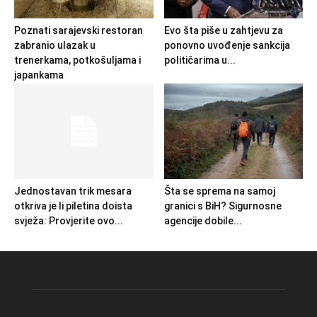
Poznati sarajevski restoran
Evo šta piše u zahtjevu za
zabranio ulazak u
ponovno uvođenje sankcija
trenerkama, potkošuljama i
političarima u...
japankama
Jednostavan trik mesara
Šta se sprema na samoj
otkriva je li piletina doista
granici s BiH? Sigurnosne
svježa: Provjerite ovo...
agencije dobile...