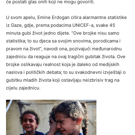
će postati glas onih koji ne mogu govoriti.
U svom apelu, Emine Erdogan citira alarmantne statistike
iz Gaze, gdje, prema podacima UNICEF-a, svake 45
minuta gubi život jedno dijete. “Ove brojke nisu samo
statistika; to su djeca sa svojim snovima, porodicama i
pravom na život”, navodi ona, pozivajući međunarodnu
zajednicu da reaguje na ovaj tragični gubitak života. Ove
brojke oslikavaju realnost koja je daleko od medijskih
naslova i političkih debata; to su svakodnevni izvještaji o
gubitku mladih života koji ostavljaju neizbrisiv trag na
cijelu zajednicu.