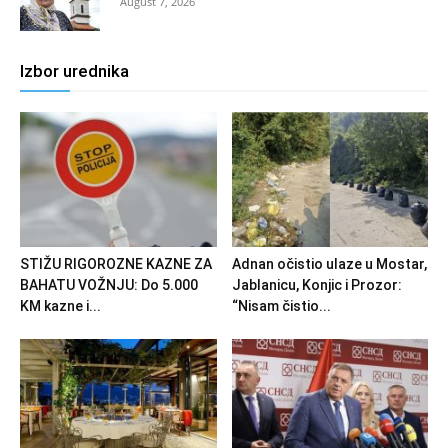
August 7, 2026
Izbor urednika
STIŽU RIGOROZNE KAZNE ZA
Adnan očistio ulaze u Mostar,
BAHATU VOŽNJU: Do 5.000
Jablanicu, Konjic i Prozor:
KM kazne i...
“Nisam čistio...