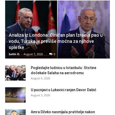
Analiza iz Londona: Ciničan plan Izraela pao u
vodu, Turska je previše moćna za njihove
spletke
Salim D.
-
August 7, 2026
0
Pogledajte ludnicu u Istanbulu: Stotine
dočekale Salaha na aerodromu
August 6, 2026
U pucnjavi u Lukavici ranjen Davor Dabić
August 3, 2026
Amra Džeko nasmijala pratitelje nakon