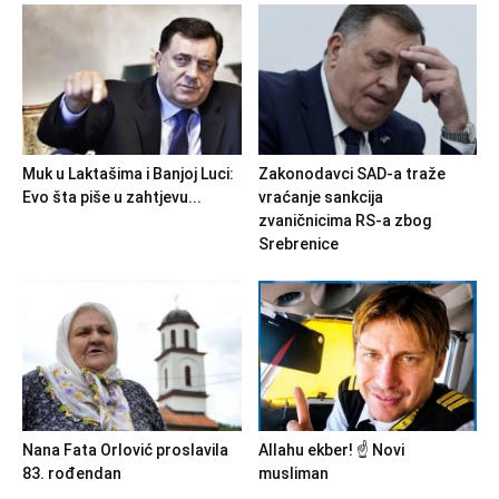
Muk u Laktašima i Banjoj Luci:
Zakonodavci SAD-a traže
Evo šta piše u zahtjevu...
vraćanje sankcija
zvaničnicima RS-a zbog
Srebrenice
Nana Fata Orlović proslavila
Allahu ekber! ☝️ Novi
83. rođendan
musliman