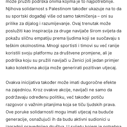
može pružiti podrška onima kojima je to najpotrebnije.
Njihova solidarnost s Palestinom također ukazuje na to da
su sportski događaji više od samo takmičenja – oni su
prilike za dijalog i razumijevanje. Ovaj trenutak može
poslužiti kao inspiracija za druge navijače širom svijeta da
pokažu sličnu empatiju prema ljudima koji se suočavaju s
teškim okolnostima. Mnogi sportisti i timovi su već ranije
koristili svoju platformu za društvene promjene, ali je
podrška koju su pružili navijači u Zenici još jedan primjer
kako kolektivna akcija može generirati pozitivan utjecaj.
Ovakva inicijativa također može imati dugoročne efekte
na zajednicu. Kroz ovakve akcije, navijači ne samo da
podržavaju određenu politiku, već također potiču
razgovor o važnim pitanjima koja se tiču ljudskih prava.
Ove poruke solidarnosti mogu imati utjecaj na buduće
generacije, osnažujući ih da budu aktivni sudionici u
izgradnji pravednijeg društva. U svijetu kojem je potrebna