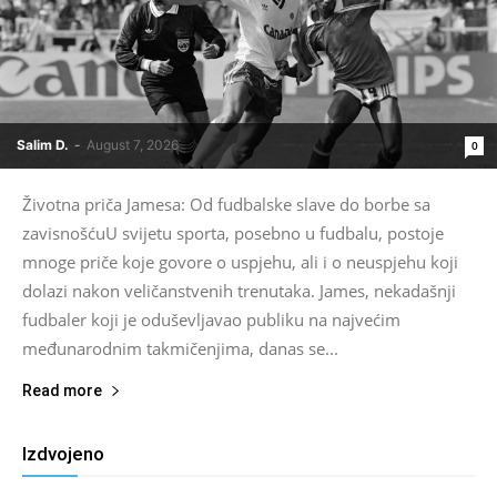
Salim D.
-
August 7, 2026
0
Životna priča Jamesa: Od fudbalske slave do borbe sa
zavisnošćuU svijetu sporta, posebno u fudbalu, postoje
mnoge priče koje govore o uspjehu, ali i o neuspjehu koji
dolazi nakon veličanstvenih trenutaka. James, nekadašnji
fudbaler koji je oduševljavao publiku na najvećim
međunarodnim takmičenjima, danas se...
Read more
Izdvojeno