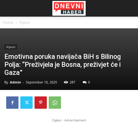
Home
Vijesti
Vijesti
Emotivna poruka navijača BiH s Bilinog
Polja: “Preživjela je Bosna, preživjet će i
Gaza”
By
Admin
-
September 10, 2025
287
0
Oglasi - Advertisement