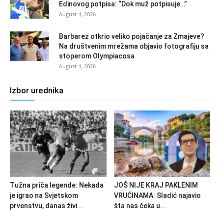
Edinovog potpisa: “Dok muž potpisuje…”
August 4, 2026
Barbarez otkrio veliko pojačanje za Zmajeve?
Na društvenim mrežama objavio fotografiju sa
stoperom Olympiacosa
August 4, 2026
Izbor urednika
Tužna priča legende: Nekada
JOŠ NIJE KRAJ PAKLENIM
je igrao na Svjetskom
VRUĆINAMA: Sladić najavio
prvenstvu, danas živi...
šta nas čeka u...