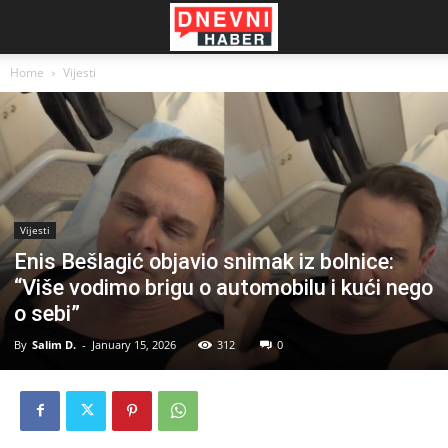
Home
Vijesti
Vijesti
Enis Bešlagić objavio snimak iz bolnice:
“Više vodimo brigu o automobilu i kući nego
o sebi”
By
Salim D.
-
January 15, 2026
312
0