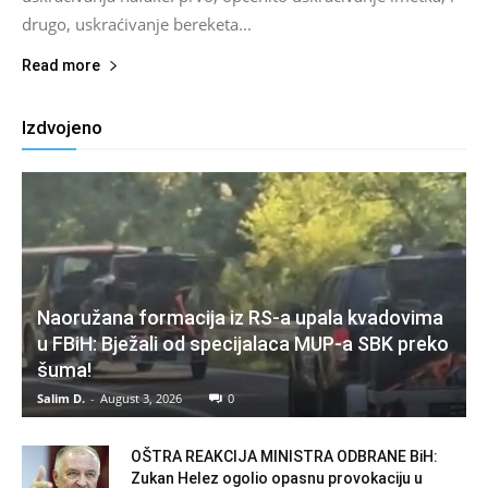
drugo, uskraćivanje bereketa...
Read more
Izdvojeno
Naoružana formacija iz RS-a upala kvadovima
u FBiH: Bježali od specijalaca MUP-a SBK preko
šuma!
Salim D.
-
August 3, 2026
0
OŠTRA REAKCIJA MINISTRA ODBRANE BiH:
Zukan Helez ogolio opasnu provokaciju u