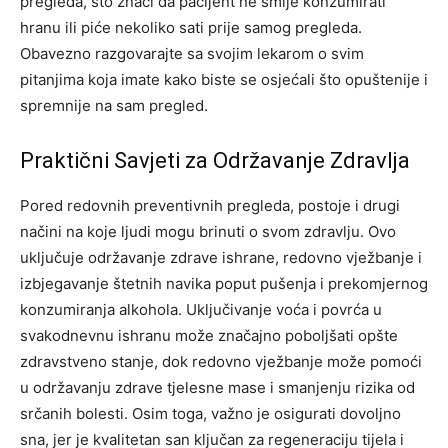
pregleda, što znači da pacijent ne smije konzumirati
hranu ili piće nekoliko sati prije samog pregleda.
Obavezno razgovarajte sa svojim lekarom o svim
pitanjima koja imate kako biste se osjećali što opuštenije i
spremnije na sam pregled.
Praktični Savjeti za Održavanje Zdravlja
Pored redovnih preventivnih pregleda, postoje i drugi
načini na koje ljudi mogu brinuti o svom zdravlju. Ovo
uključuje održavanje zdrave ishrane, redovno vježbanje i
izbjegavanje štetnih navika poput pušenja i prekomjernog
konzumiranja alkohola.
Uključivanje voća i povrća u
svakodnevnu ishranu može značajno poboljšati opšte
zdravstveno stanje, dok redovno vježbanje može pomoći
u održavanju zdrave tjelesne mase i smanjenju rizika od
srčanih bolesti. Osim toga, važno je osigurati dovoljno
sna, jer je kvalitetan san ključan za regeneraciju tijela i