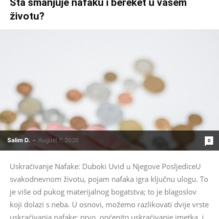
Šta smanjuje nafaku i bereket u vašem
životu?
Salim D.
-
August 7, 2026
0
Uskraćivanje Nafake: Duboki Uvid u Njegove PosljediceU
svakodnevnom životu, pojam nafaka igra ključnu ulogu. To
je više od pukog materijalnog bogatstva; to je blagoslov
koji dolazi s neba. U osnovi, možemo razlikovati dvije vrste
uskraćivanja nafake: prvo, općenito uskraćivanje imetka, i