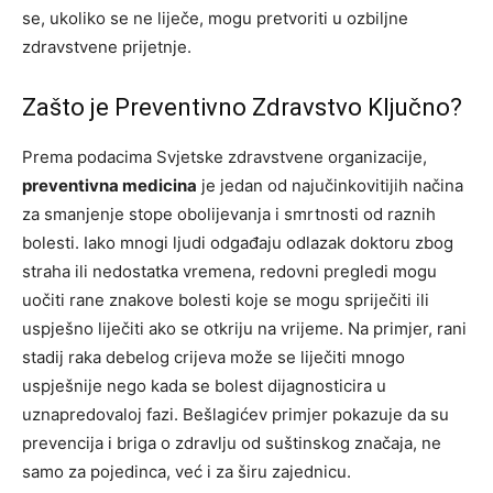
se, ukoliko se ne liječe, mogu pretvoriti u ozbiljne
zdravstvene prijetnje.
Zašto je Preventivno Zdravstvo Ključno?
Prema podacima Svjetske zdravstvene organizacije,
preventivna medicina
je jedan od najučinkovitijih načina
za smanjenje stope obolijevanja i smrtnosti od raznih
bolesti. Iako mnogi ljudi odgađaju odlazak doktoru zbog
straha ili nedostatka vremena, redovni pregledi mogu
uočiti rane znakove bolesti koje se mogu spriječiti ili
uspješno liječiti ako se otkriju na vrijeme. Na primjer, rani
stadij raka debelog crijeva može se liječiti mnogo
uspješnije nego kada se bolest dijagnosticira u
uznapredovaloj fazi. Bešlagićev primjer pokazuje da su
prevencija i briga o zdravlju od suštinskog značaja, ne
samo za pojedinca, već i za širu zajednicu.