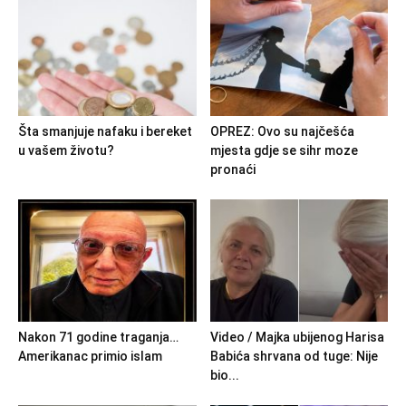
Šta smanjuje nafaku i bereket
OPREZ: Ovo su najčešća
u vašem životu?
mjesta gdje se sihr moze
pronaći
Nakon 71 godine traganja…
Video / Majka ubijenog Harisa
Amerikanac primio islam
Babića shrvana od tuge: Nije
bio...