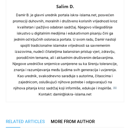
Salim D.
Damir B. je glavni urednik portala iskra-islama.net, posvećen
promociji duhovnih, moralnih i društveno korisnih vrijednosti kroz
kvalitetan i pažljivo odabran sadržaj. Njegovo višegodišnje
iskustvo u digitalnim medijima i edukativnom pisanju čini ga
jednim od ključnih oslonaca portala. U svom radu, Damir nastoji
spojiti tradicionalne islamske vrijednosti sa savremenim
izazovima, nudeći čitateljima balansiran pristup vjeri, zdravlju,
porodičnim temama, ali i aktuelnim društvenim dešavanjima.
Njegove uredničke smjernice usmjerene su ka širenju tolerancije,
znanja i razumijevanja među ljudima svih generacija i uvjerenja.
Kao urednik, svakodnevno sarađuje s autorima, čitaocima i
zajednicom, osluškujući njihove potrebe i odgovarajući na
njihova pitanja kroz sadržaj koji informiše, edukuje i inspiriše.
Kontakt: damir@iskra-islama.net
RELATED ARTICLES
MORE FROM AUTHOR