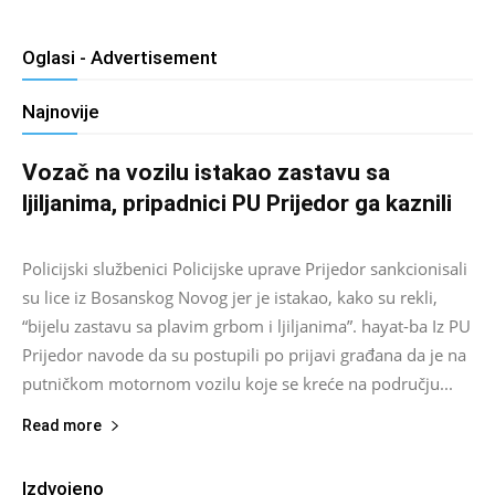
Oglasi - Advertisement
Najnovije
Vozač na vozilu istakao zastavu sa
ljiljanima, pripadnici PU Prijedor ga kaznili
Salim D.
-
August 7, 2026
0
Policijski službenici Policijske uprave Prijedor sankcionisali
su lice iz Bosanskog Novog jer je istakao, kako su rekli,
“bijelu zastavu sa plavim grbom i ljiljanima”. hayat-ba Iz PU
Prijedor navode da su postupili po prijavi građana da je na
putničkom motornom vozilu koje se kreće na području...
Read more
Izdvojeno