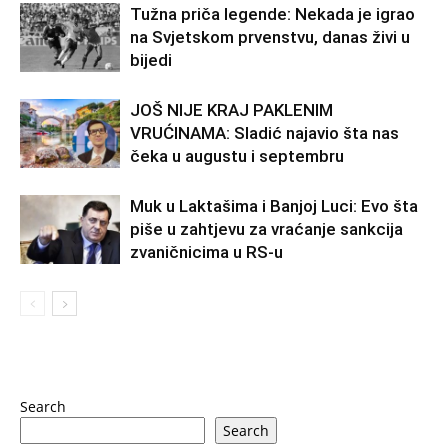
Tužna priča legende: Nekada je igrao
na Svjetskom prvenstvu, danas živi u
bijedi
JOŠ NIJE KRAJ PAKLENIM
VRUĆINAMA: Sladić najavio šta nas
čeka u augustu i septembru
Muk u Laktašima i Banjoj Luci: Evo šta
piše u zahtjevu za vraćanje sankcija
zvaničnicima u RS-u
Search
Search