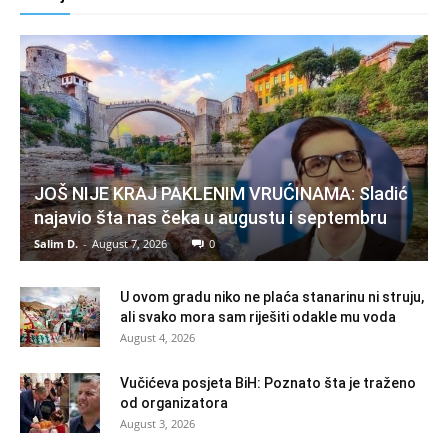
JOŠ NIJE KRAJ PAKLENIM VRUĆINAMA: Sladić
najavio šta nas čeka u augustu i septembru
Salim D.
-
August 7, 2026
0
U ovom gradu niko ne plaća stanarinu ni struju,
ali svako mora sam riješiti odakle mu voda
August 4, 2026
Vučićeva posjeta BiH: Poznato šta je traženo
od organizatora
August 3, 2026