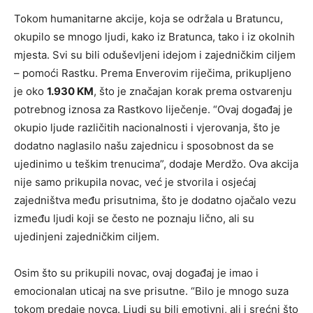
Tokom humanitarne akcije, koja se održala u Bratuncu,
okupilo se mnogo ljudi, kako iz Bratunca, tako i iz okolnih
mjesta. Svi su bili oduševljeni idejom i zajedničkim ciljem
– pomoći Rastku. Prema Enverovim riječima, prikupljeno
je oko
1.930 KM
, što je značajan korak prema ostvarenju
potrebnog iznosa za Rastkovo liječenje. “Ovaj događaj je
okupio ljude različitih nacionalnosti i vjerovanja, što je
dodatno naglasilo našu zajednicu i sposobnost da se
ujedinimo u teškim trenucima”, dodaje Merdžo. Ova akcija
nije samo prikupila novac, već je stvorila i osjećaj
zajedništva među prisutnima, što je dodatno ojačalo vezu
između ljudi koji se često ne poznaju lično, ali su
ujedinjeni zajedničkim ciljem.
Osim što su prikupili novac, ovaj događaj je imao i
emocionalan uticaj na sve prisutne. “Bilo je mnogo suza
tokom predaje novca. Ljudi su bili emotivni, ali i srećni što