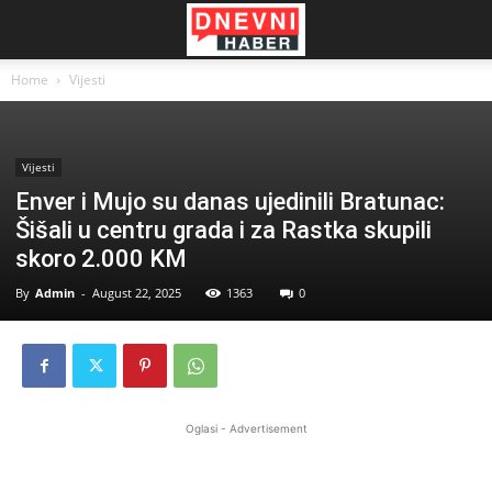
Home
Vijesti
Vijesti
Enver i Mujo su danas ujedinili Bratunac:
Šišali u centru grada i za Rastka skupili
skoro 2.000 KM
By
Admin
-
August 22, 2025
1363
0
Oglasi - Advertisement