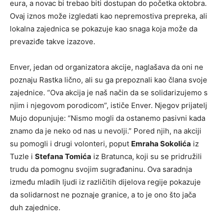
eura, a novac bi trebao biti dostupan do početka oktobra.
Ovaj iznos može izgledati kao nepremostiva prepreka, ali
lokalna zajednica se pokazuje kao snaga koja može da
prevaziđe takve izazove.
Enver, jedan od organizatora akcije, naglašava da oni ne
poznaju Rastka lično, ali su ga prepoznali kao člana svoje
zajednice. “Ova akcija je naš način da se solidarizujemo s
njim i njegovom porodicom”, ističe Enver. Njegov prijatelj
Mujo dopunjuje: “Nismo mogli da ostanemo pasivni kada
znamo da je neko od nas u nevolji.” Pored njih, na akciji
su pomogli i drugi volonteri, poput
Emraha Sokolića
iz
Tuzle i
Stefana Tomića
iz Bratunca, koji su se pridružili
trudu da pomognu svojim sugrađaninu. Ova saradnja
između mladih ljudi iz različitih dijelova regije pokazuje
da solidarnost ne poznaje granice, a to je ono što jača
duh zajednice.