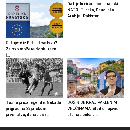
Da li je kreiran muslimanski
NATO: Turska, Saudijska
Arabija i Pakistan...
Putujete iz BiH u Hrvatsku?
Za ovo možete dobiti kaznu
i...
Tužna priča legende: Nekada
JOŠ NIJE KRAJ PAKLENIM
je igrao na Svjetskom
VRUĆINAMA: Sladić najavio
prvenstvu, danas živi...
šta nas čeka u...