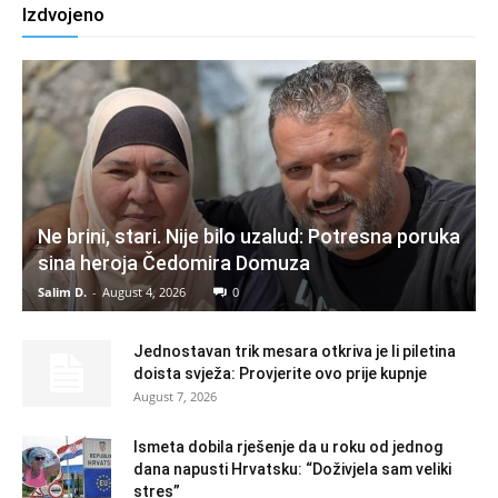
Izdvojeno
Ne brini, stari. Nije bilo uzalud: Potresna poruka
sina heroja Čedomira Domuza
Salim D.
-
August 4, 2026
0
Jednostavan trik mesara otkriva je li piletina
doista svježa: Provjerite ovo prije kupnje
August 7, 2026
Ismeta dobila rješenje da u roku od jednog
dana napusti Hrvatsku: “Doživjela sam veliki
stres”