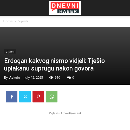
Home
Vijesti
Vijesti
Erdogan kakvog nismo vidjeli: Tješio
uplakanu suprugu nakon govora
By
Admin
-
July 13, 2025
310
0
Oglasi - Advertisement