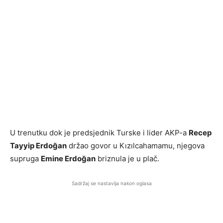
U trenutku dok je predsjednik Turske i lider AKP-a
Recep
Tayyip Erdoğan
držao govor u Kızılcahamamu, njegova
supruga
Emine Erdoğan
briznula je u plač.
Sadržaj se nastavlja nakon oglasa