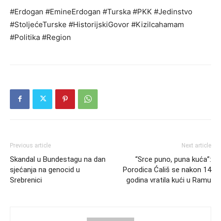
#Erdogan #EmineErdogan #Turska #PKK #Jedinstvo
#StoljećeTurske #HistorijskiGovor #Kizilcahamam
#Politika #Region
Previous article
Next article
Skandal u Bundestagu na dan
“Srce puno, puna kuća”:
sjećanja na genocid u
Porodica Ćališ se nakon 14
Srebrenici
godina vratila kući u Ramu