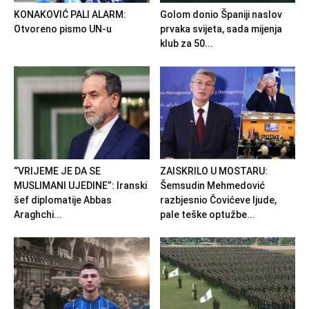
KONAKOVIĆ PALI ALARM:
Golom donio Španiji naslov
Otvoreno pismo UN-u
prvaka svijeta, sada mijenja
klub za 50...
“VRIJEME JE DA SE
ZAISKRILO U MOSTARU:
MUSLIMANI UJEDINE”: Iranski
Šemsudin Mehmedović
šef diplomatije Abbas
razbjesnio Čovićeve ljude,
Araghchi...
pale teške optužbe...