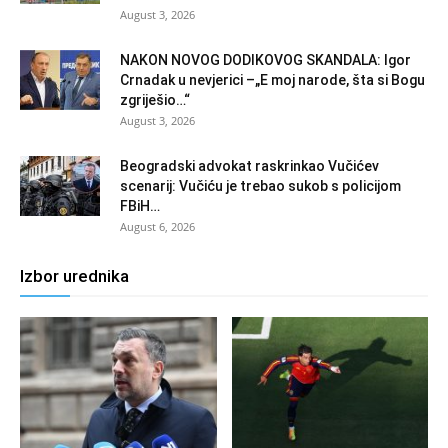
August 3, 2026
NAKON NOVOG DODIKOVOG SKANDALA: Igor
Crnadak u nevjerici –„E moj narode, šta si Bogu
zgriješio…“
August 3, 2026
Beogradski advokat raskrinkao Vučićev
scenarij: Vučiću je trebao sukob s policijom
FBiH…
August 6, 2026
Izbor urednika