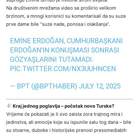
Na društvenim mrežama video se proširio velikom
brzinom, a mnogi korisnici su komentarisali da su suze
prve dame bile “suze nade, ponosa i olakšanja”.
EMINE ERDOĞAN, CUMHURBAŞKANI
ERDOĞAN'IN KONUŞMASI SONRASI
GÖZYAŞLARINI TUTAMADI.
PIC.TWITTER.COM/NX3UUHNCEN
— BPT (@BPTHABER)
JULY 12, 2025
Kraj jednog poglavlja – početak nove Turske?
Vrijeme će pokazati je li ovo zaista zora trajnog mira i
jedinstva, ali emocije koje su ispunile salu tog dana – bile
su stvarne, duboke i historijske prenosi pressmediabih