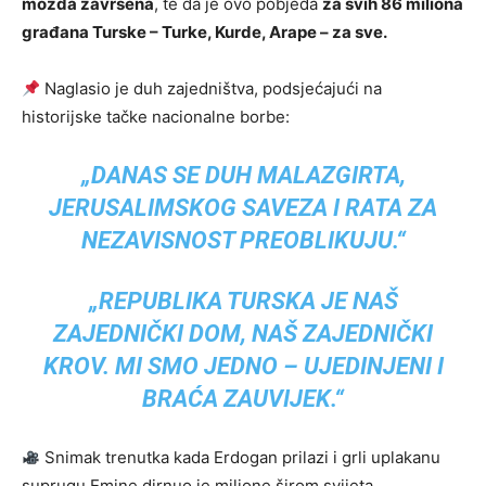
možda završena
, te da je ovo pobjeda
za svih 86 miliona
građana Turske – Turke, Kurde, Arape – za sve.
Naglasio je duh zajedništva, podsjećajući na
historijske tačke nacionalne borbe:
„DANAS SE DUH MALAZGIRTA,
JERUSALIMSKOG SAVEZA I RATA ZA
NEZAVISNOST PREOBLIKUJU.“
„REPUBLIKA TURSKA JE NAŠ
ZAJEDNIČKI DOM, NAŠ ZAJEDNIČKI
KROV. MI SMO JEDNO – UJEDINJENI I
BRAĆA ZAUVIJEK.“
Snimak trenutka kada Erdogan prilazi i grli uplakanu
suprugu Emine dirnuo je milione širom svijeta.