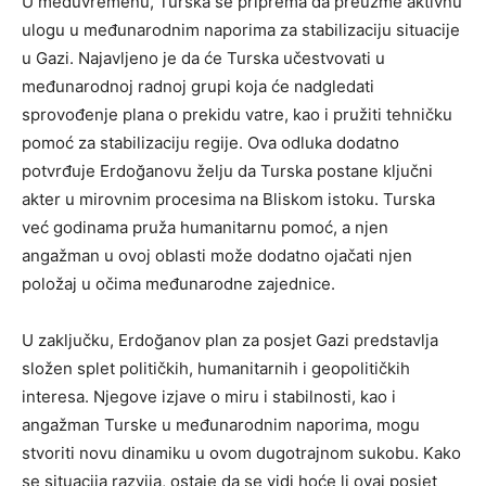
U međuvremenu, Turska se priprema da preuzme aktivnu
ulogu u međunarodnim naporima za stabilizaciju situacije
u Gazi. Najavljeno je da će Turska učestvovati u
međunarodnoj radnoj grupi koja će nadgledati
sprovođenje plana o prekidu vatre, kao i pružiti tehničku
pomoć za stabilizaciju regije. Ova odluka dodatno
potvrđuje Erdoğanovu želju da Turska postane ključni
akter u mirovnim procesima na Bliskom istoku. Turska
već godinama pruža humanitarnu pomoć, a njen
angažman u ovoj oblasti može dodatno ojačati njen
položaj u očima međunarodne zajednice.
U zaključku, Erdoğanov plan za posjet Gazi predstavlja
složen splet političkih, humanitarnih i geopolitičkih
interesa. Njegove izjave o miru i stabilnosti, kao i
angažman Turske u međunarodnim naporima, mogu
stvoriti novu dinamiku u ovom dugotrajnom sukobu. Kako
se situacija razvija, ostaje da se vidi hoće li ovaj posjet