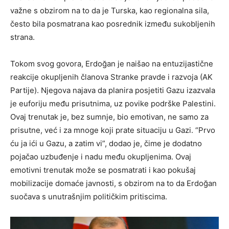
važne s obzirom na to da je Turska, kao regionalna sila,
često bila posmatrana kao posrednik između sukobljenih
strana.
Tokom svog govora, Erdoğan je naišao na entuzijastične
reakcije okupljenih članova Stranke pravde i razvoja (AK
Partije). Njegova najava da planira posjetiti Gazu izazvala
je euforiju među prisutnima, uz povike podrške Palestini.
Ovaj trenutak je, bez sumnje, bio emotivan, ne samo za
prisutne, već i za mnoge koji prate situaciju u Gazi. “Prvo
ću ja ići u Gazu, a zatim vi”, dodao je, čime je dodatno
pojačao uzbuđenje i nadu među okupljenima. Ovaj
emotivni trenutak može se posmatrati i kao pokušaj
mobilizacije domaće javnosti, s obzirom na to da Erdoğan
suočava s unutrašnjim političkim pritiscima.