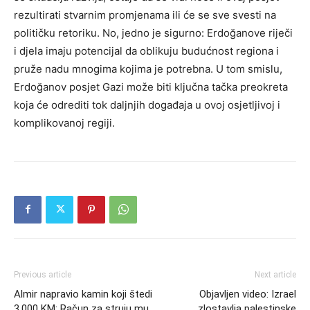
rezultirati stvarnim promjenama ili će se sve svesti na
političku retoriku. No, jedno je sigurno: Erdoğanove riječi
i djela imaju potencijal da oblikuju budućnost regiona i
pruže nadu mnogima kojima je potrebna. U tom smislu,
Erdoğanov posjet Gazi može biti ključna tačka preokreta
koja će odrediti tok daljnjih događaja u ovoj osjetljivoj i
komplikovanoj regiji.
Previous article
Next article
Almir napravio kamin koji štedi
Objavljen video: Izrael
3.000 KM: Račun za struju mu
zlostavlja palestinske