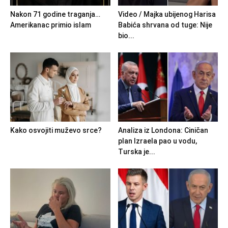
Nakon 71 godine traganja…
Video / Majka ubijenog Harisa
Amerikanac primio islam
Babića shrvana od tuge: Nije
bio...
Kako osvojiti muževo srce?
Analiza iz Londona: Ciničan
plan Izraela pao u vodu,
Turska je...