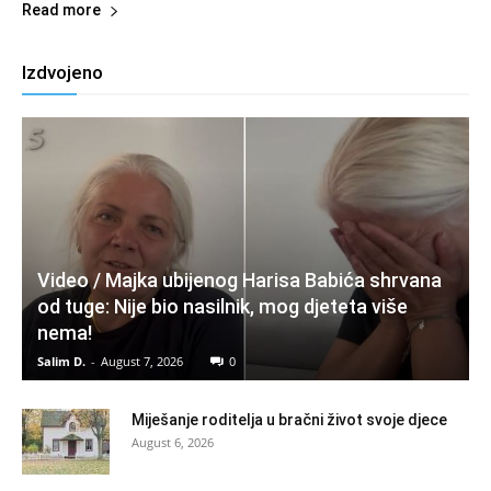
Read more
Izdvojeno
Video / Majka ubijenog Harisa Babića shrvana
od tuge: Nije bio nasilnik, mog djeteta više
nema!
Salim D.
-
August 7, 2026
0
Miješanje roditelja u bračni život svoje djece
August 6, 2026