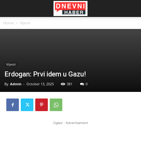
Home
Vijesti
Vijesti
Erdogan: Prvi idem u Gazu!
By
Admin
-
October 13, 2025
381
0
Oglasi - Advertisement