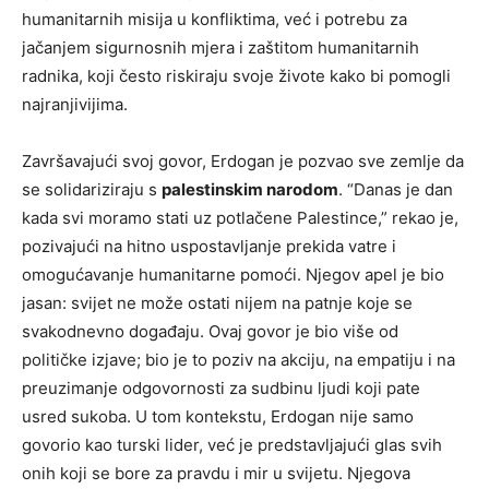
humanitarnih misija u konfliktima, već i potrebu za
jačanjem sigurnosnih mjera i zaštitom humanitarnih
radnika, koji često riskiraju svoje živote kako bi pomogli
najranjivijima.
Završavajući svoj govor, Erdogan je pozvao sve zemlje da
se solidariziraju s
palestinskim narodom
. “Danas je dan
kada svi moramo stati uz potlačene Palestince,” rekao je,
pozivajući na hitno uspostavljanje prekida vatre i
omogućavanje humanitarne pomoći. Njegov apel je bio
jasan: svijet ne može ostati nijem na patnje koje se
svakodnevno događaju. Ovaj govor je bio više od
političke izjave; bio je to poziv na akciju, na empatiju i na
preuzimanje odgovornosti za sudbinu ljudi koji pate
usred sukoba. U tom kontekstu, Erdogan nije samo
govorio kao turski lider, već je predstavljajući glas svih
onih koji se bore za pravdu i mir u svijetu. Njegova