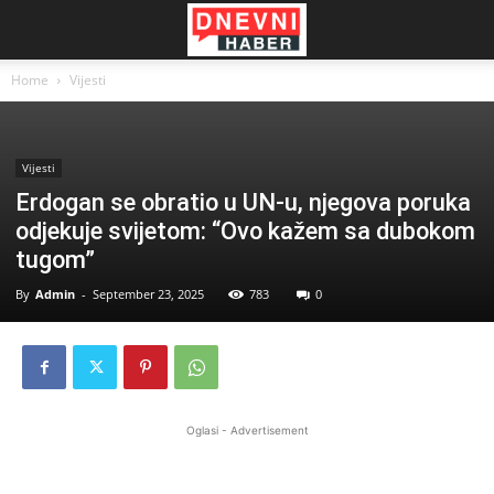
Home
Vijesti
Vijesti
Erdogan se obratio u UN-u, njegova poruka
odjekuje svijetom: “Ovo kažem sa dubokom
tugom”
By
Admin
-
September 23, 2025
783
0
Oglasi - Advertisement