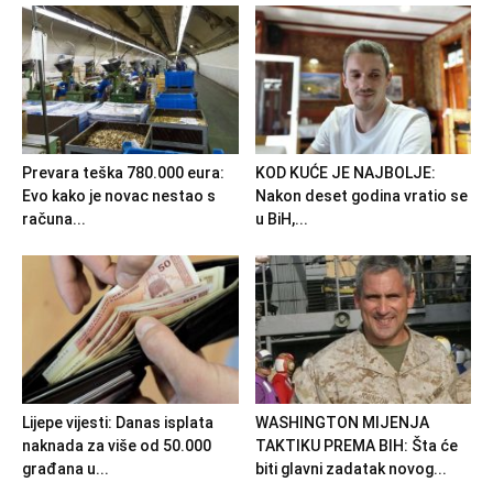
Prevara teška 780.000 eura:
KOD KUĆE JE NAJBOLJE:
Evo kako je novac nestao s
Nakon deset godina vratio se
računa...
u BiH,...
Lijepe vijesti: Danas isplata
WASHINGTON MIJENJA
naknada za više od 50.000
TAKTIKU PREMA BIH: Šta će
građana u...
biti glavni zadatak novog...