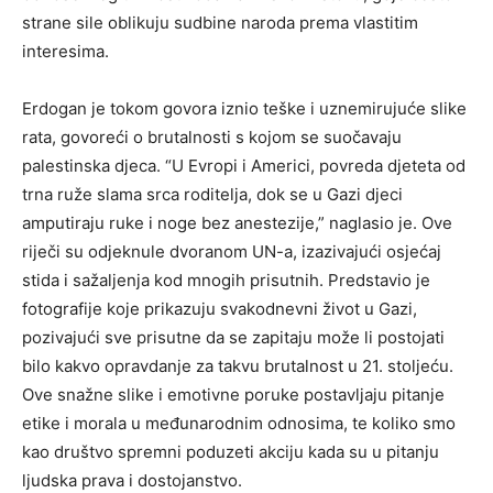
strane sile oblikuju sudbine naroda prema vlastitim
interesima.
Erdogan je tokom govora iznio teške i uznemirujuće slike
rata, govoreći o brutalnosti s kojom se suočavaju
palestinska djeca. “U Evropi i Americi, povreda djeteta od
trna ruže slama srca roditelja, dok se u Gazi djeci
amputiraju ruke i noge bez anestezije,” naglasio je. Ove
riječi su odjeknule dvoranom UN-a, izazivajući osjećaj
stida i sažaljenja kod mnogih prisutnih. Predstavio je
fotografije koje prikazuju svakodnevni život u Gazi,
pozivajući sve prisutne da se zapitaju može li postojati
bilo kakvo opravdanje za takvu brutalnost u 21. stoljeću.
Ove snažne slike i emotivne poruke postavljaju pitanje
etike i morala u međunarodnim odnosima, te koliko smo
kao društvo spremni poduzeti akciju kada su u pitanju
ljudska prava i dostojanstvo.