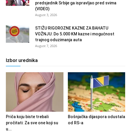
predsjednik Srbije ga ispravljao pred svima
(VIDEO)
August 3, 2026
STIŽU RIGOROZNE KAZNE ZA BAHATU
VOŽNJU: Do 5.000 KM kazne i mogućnost
trajnog oduzimanja auta
August 7, 2026
Izbor urednika
Priča koju biste trebali
Bošnjačka dijaspora odustala
pročitati: Za sve one koji su
od RS-a
u...