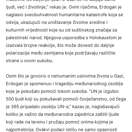
ljudi, već i životinje,” rekao je. Ovim riječima, Erdogan je
naglasio sveobuhvatnost humanitarne katastrofe koja se
odvija, ukazujući na uništavanje životne sredine i
kulturnih vrijednosti koje su od suštinskog značaja za
palestinski narod. Njegova usporedba s Holokaustom je
izazvala brojne reakcije, što može dovesti do daljnje
polarizacije među zemljama koje podržavaju različite
strane u ovom sukobu.
Osim što je govorio o nehumanim uslovima života u Gazi,
Erdogan je spomenuo i tragediju međunarodnog osoblja
koje je pokušalo pomoći tokom sukoba. “UN je izgubio
500 ljudi koji su pokušavali pomoći čovječanstvu, od čega
je 365 pripadalo osoblju UN-a,” kazao je, naglašavajući
koliko je važno da međunarodna zajednica zaštiti ljude
koji rade na terenu i pružaju pomoć onima kojima je
najpotrebnija. Ovakvi podaci ističu ne samo opasnosti