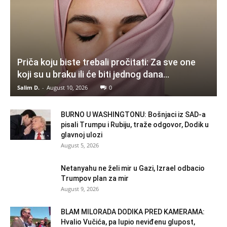
Priča koju biste trebali pročitati: Za sve one
koji su u braku ili će biti jednog dana…
Salim D.
-
August 10, 2026
0
BURNO U WASHINGTONU: Bošnjaci iz SAD-a
pisali Trumpu i Rubiju, traže odgovor, Dodik u
glavnoj ulozi
August 5, 2026
Netanyahu ne želi mir u Gazi, Izrael odbacio
Trumpov plan za mir
August 9, 2026
BLAM MILORADA DODIKA PRED KAMERAMA:
Hvalio Vučića, pa lupio neviđenu glupost,