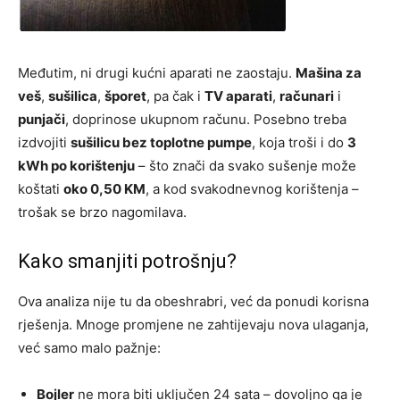
Međutim, ni drugi kućni aparati ne zaostaju.
Mašina za
veš
,
sušilica
,
šporet
, pa čak i
TV aparati
,
računari
i
punjači
, doprinose ukupnom računu. Posebno treba
izdvojiti
sušilicu bez toplotne pumpe
, koja troši i do
3
kWh po korištenju
– što znači da svako sušenje može
koštati
oko 0,50 KM
, a kod svakodnevnog korištenja –
trošak se brzo nagomilava.
Kako smanjiti potrošnju?
Ova analiza nije tu da obeshrabri, već da ponudi korisna
rješenja. Mnoge promjene ne zahtijevaju nova ulaganja,
već samo malo pažnje:
Bojler
ne mora biti uključen 24 sata – dovoljno ga je