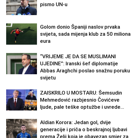
pismo UN-u
Golom donio Španiji naslov prvaka
svijeta, sada mijenja klub za 50 miliona
eura
“VRIJEME JE DA SE MUSLIMANI
UJEDINE”: Iranski šef diplomatije
Abbas Araghchi poslao snažnu poruku
svijetu
ZAISKRILO U MOSTARU: Šemsudin
Mehmedović razbjesnio Čovićeve
ljude, pale teške optužbe i uvrede…
Aldian Korora: Jedan gol, dvije
generacije i priča o beskrajnoj ljubavi
prema Želji koja je obavezan smjer za