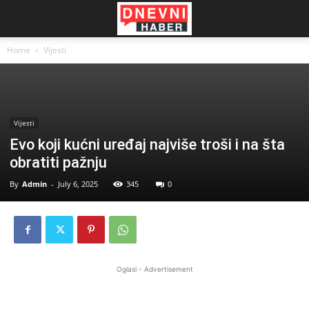
Home
Vijesti
Vijesti
Evo koji kućni uređaj najviše troši i na šta
obratiti pažnju
By
Admin
-
July 6, 2025
345
0
Oglasi - Advertisement