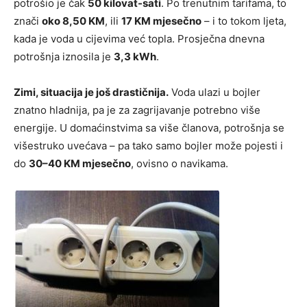
potrošio je čak
50 kilovat-sati
. Po trenutnim tarifama, to
znači
oko 8,50 KM
, ili
17 KM mjesečno
– i to tokom ljeta,
kada je voda u cijevima već topla. Prosječna dnevna
potrošnja iznosila je
3,3 kWh
.
Zimi, situacija je još drastičnija.
Voda ulazi u bojler
znatno hladnija, pa je za zagrijavanje potrebno više
energije. U domaćinstvima sa više članova, potrošnja se
višestruko uvećava – pa tako samo bojler može pojesti i
do
30–40 KM mjesečno
, ovisno o navikama.