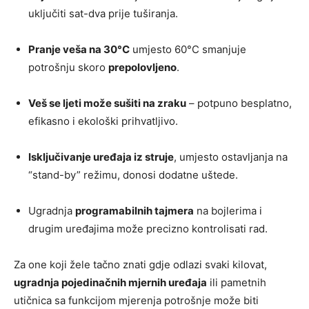
uključiti sat-dva prije tuširanja.
Pranje veša na 30°C
umjesto 60°C smanjuje
potrošnju skoro
prepolovljeno
.
Veš se ljeti može sušiti na zraku
– potpuno besplatno,
efikasno i ekološki prihvatljivo.
Isključivanje uređaja iz struje
, umjesto ostavljanja na
“stand-by” režimu, donosi dodatne uštede.
Ugradnja
programabilnih tajmera
na bojlerima i
drugim uređajima može precizno kontrolisati rad.
Za one koji žele tačno znati gdje odlazi svaki kilovat,
ugradnja pojedinačnih mjernih uređaja
ili pametnih
utičnica sa funkcijom mjerenja potrošnje može biti