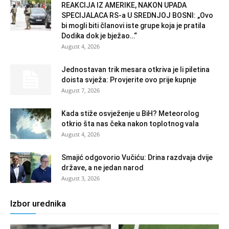
REAKCIJA IZ AMERIKE, NAKON UPADA
SPECIJALACA RS-a U SREDNJOJ BOSNI: „Ovo
bi mogli biti članovi iste grupe koja je pratila
Dodika dok je bježao…“
August 4, 2026
Jednostavan trik mesara otkriva je li piletina
doista svježa: Provjerite ovo prije kupnje
August 7, 2026
Kada stiže osvježenje u BiH? Meteorolog
otkrio šta nas čeka nakon toplotnog vala
August 4, 2026
Smajić odgovorio Vučiću: Drina razdvaja dvije
države, a ne jedan narod
August 3, 2026
Izbor urednika