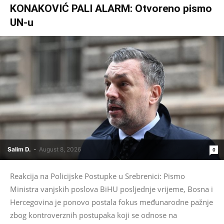
KONAKOVIĆ PALI ALARM: Otvoreno pismo
UN-u
Salim D.
-
August 8, 2026
0
Reakcija na Policijske Postupke u Srebrenici: Pismo
Ministra vanjskih poslova BiHU posljednje vrijeme, Bosna i
Hercegovina je ponovo postala fokus međunarodne pažnje
zbog kontroverznih postupaka koji se odnose na