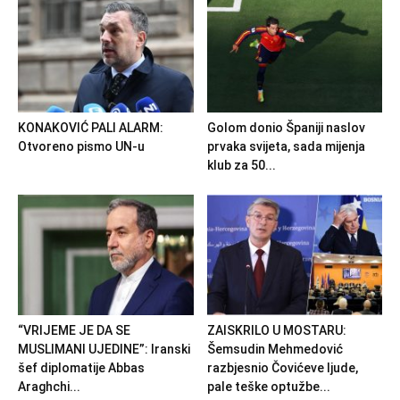
KONAKOVIĆ PALI ALARM:
Golom donio Španiji naslov
Otvoreno pismo UN-u
prvaka svijeta, sada mijenja
klub za 50...
“VRIJEME JE DA SE
ZAISKRILO U MOSTARU:
MUSLIMANI UJEDINE”: Iranski
Šemsudin Mehmedović
šef diplomatije Abbas
razbjesnio Čovićeve ljude,
Araghchi...
pale teške optužbe...