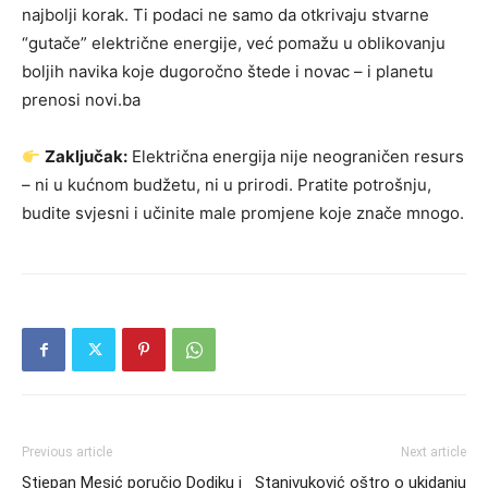
najbolji korak. Ti podaci ne samo da otkrivaju stvarne
“gutače” električne energije, već pomažu u oblikovanju
boljih navika koje dugoročno štede i novac – i planetu
prenosi novi.ba
Zaključak:
Električna energija nije neograničen resurs
– ni u kućnom budžetu, ni u prirodi. Pratite potrošnju,
budite svjesni i učinite male promjene koje znače mnogo.
Previous article
Next article
Stjepan Mesić poručio Dodiku i
Stanivuković oštro o ukidanju