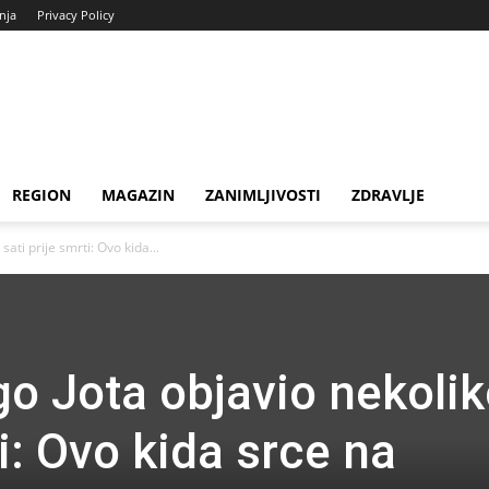
enja
Privacy Policy
REGION
MAGAZIN
ZANIMLJIVOSTI
ZDRAVLJE
sati prije smrti: Ovo kida...
go Jota objavio nekoli
ti: Ovo kida srce na