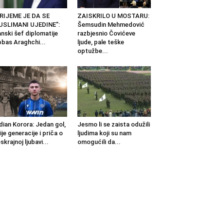
RIJEME JE DA SE
ZAISKRILO U MOSTARU:
USLIMANI UJEDINE”:
Šemsudin Mehmedović
anski šef diplomatije
razbjesnio Čovićeve
bas Araghchi...
ljude, pale teške
optužbe...
dian Korora: Jedan gol,
Jesmo li se zaista odužili
ije generacije i priča o
ljudima koji su nam
skrajnoj ljubavi...
omogućili da...