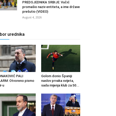
PREDSJEDNIKA SRBIJE: Vučić
promašio naziv entiteta, a ime države
prešutio (VIDEO)
August 4, 2026
zbor urednika
ONAKOVIĆ PALI
Golom donio Španiji
ARM: Otvoreno pismo
naslov prvaka svijeta,
N-u
sada mijenja klub za 50...