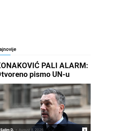
ajnovije
KONAKOVIĆ PALI ALARM:
tvoreno pismo UN-u
Salim D.
-
August 8, 2026
0