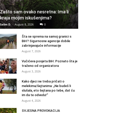
Zašto sam ovako nesretna: Ima li
kraja mojim iskušenjima?
Salim D.
-
August 8, 2026
0
Šta se sprema na samoj granici s
BiH? Sigurnosne agencije dobile
zabrinjavajuće informacije
August 7, 2026
Vučićeva posjeta BiH: Poznato šta je
traženo od organizatora
August 3, 2026
Kako djeci ne treba pričati o
melekima/šejtanima: „Ne budeš li
slušala, eto šejtana po tebe, dat ću
im da te odvedu!“
August 4, 2026
SVJESNA PROVOKACIJA