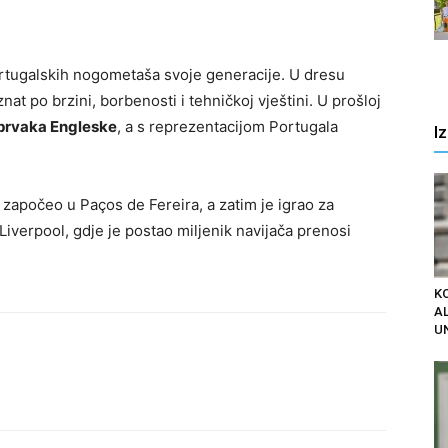
a
portugalskih nogometaša svoje generacije. U dresu
nat po brzini, borbenosti i tehničkoj vještini. U prošloj
 prvaka Engleske
, a s reprezentacijom Portugala
I
 započeo u Paços de Ferei­ra, a zatim je igrao za
 Liverpool, gdje je postao miljenik navijača prenosi
K
AL
U