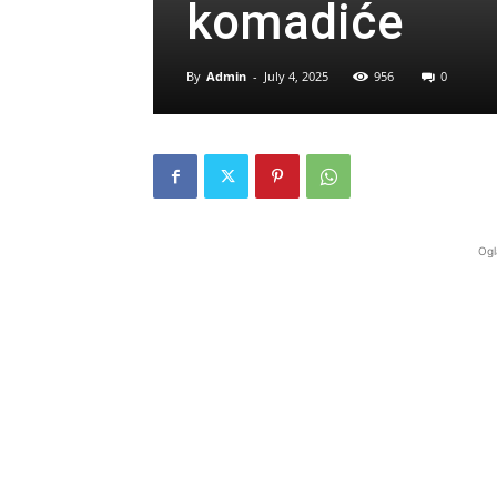
komadiće
By
Admin
-
July 4, 2025
956
0
Ogl