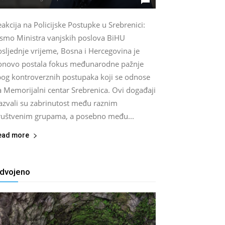
akcija na Policijske Postupke u Srebrenici:
ismo Ministra vanjskih poslova BiHU
sljednje vrijeme, Bosna i Hercegovina je
onovo postala fokus međunarodne pažnje
bog kontroverznih postupaka koji se odnose
a Memorijalni centar Srebrenica. Ovi događaji
zazvali su zabrinutost među raznim
ruštvenim grupama, a posebno među...
ead more
zdvojeno