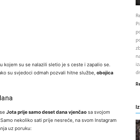
Re
P
po
p
z
n
i
ojem su se nalazili sletio je s ceste i zapalio se.
d
 Iako su svjedoci odmah pozvali hitne službe,
obojica
R
dana
I
 se
Jota prije samo deset dana vjenčao
sa svojom
. Samo nekoliko sati prije nesreće, na svom Instagram
anja uz poruku: