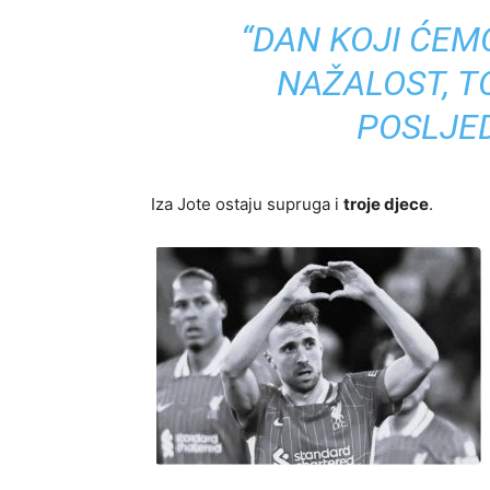
“DAN KOJI ĆEMO
NAŽALOST, T
POSLJE
Iza Jote ostaju supruga i
troje djece
.