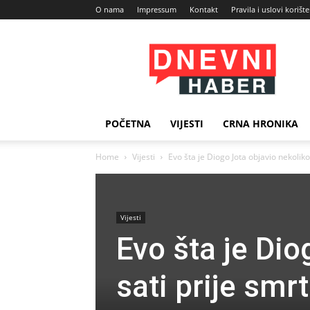
O nama
Impressum
Kontakt
Pravila i uslovi korišt
Dnevni
Haber
POČETNA
VIJESTI
CRNA HRONIKA
Home
Vijesti
Evo šta je Diogo Jota objavio nekoliko 
Vijesti
Evo šta je Dio
sati prije smr