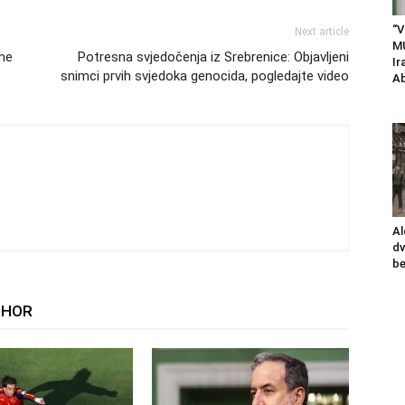
“V
Next article
M
 ne
Potresna svjedočenja iz Srebrenice: Objavljeni
Ir
snimci prvih svjedoka genocida, pogledajte video
Ab
Al
dv
be
THOR