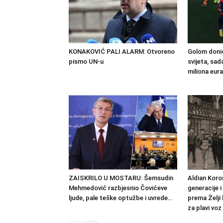
KONAKOVIĆ PALI ALARM: Otvoreno
Golom donio
pismo UN-u
svijeta, sad
miliona eura
ZAISKRILO U MOSTARU: Šemsudin
Aldian Koror
Mehmedović razbjesnio Čovićeve
generacije i
ljude, pale teške optužbe i uvrede…
prema Želji
za plavi voz