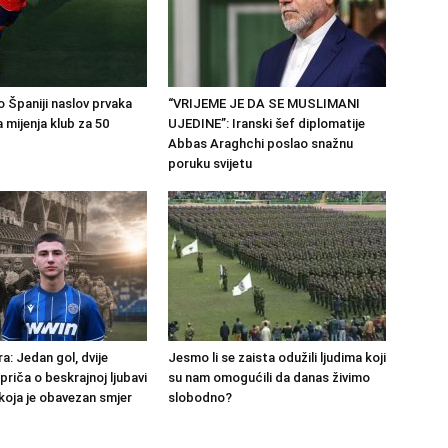
 Španiji naslov prvaka
“VRIJEME JE DA SE MUSLIMANI
a mijenja klub za 50
UJEDINE”: Iranski šef diplomatije
Abbas Araghchi poslao snažnu
poruku svijetu
a: Jedan gol, dvije
Jesmo li se zaista odužili ljudima koji
 priča o beskrajnoj ljubavi
su nam omogućili da danas živimo
 koja je obavezan smjer
slobodno?