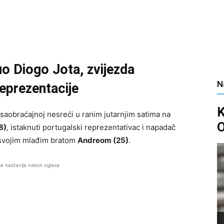
uo Diogo Jota, zvijezda
N
reprezentacije
saobraćajnoj nesreći u ranim jutarnjim satima na
O
8)
, istaknuti portugalski reprezentativac i napadač
 svojim mlađim bratom
Andreom (25)
.
se nastavlja nakon oglasa