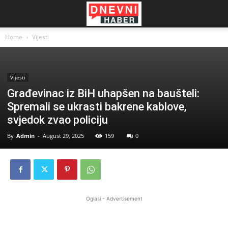
Home
Vijesti
Vijesti
Građevinac iz BiH uhapšen na baušteli:
Spremali se ukrasti bakrene kablove,
svjedok zvao policiju
By
Admin
-
August 29, 2025
159
0
Oglasi - Advertisement