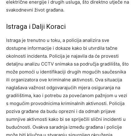
električne energije i drugih usluga, što direktno utječe na
svakodnevni život građana.
Istraga i Dalji Koraci
Istraga je trenutno u toku, a policija analizira sve
dostupne informacije i dokaze kako bi utvrdila tačne
okolnosti incidenta. Policija je najavila da će provesti
detaljnu analizu CCTV snimaka sa područja gradilišta, što
može pomoći u identifikaciji drugih mogućih saučesnika
ili organizatora ove kriminalne aktivnosti.
Ova situacija
naglašava važnost odgovarajućih mjera osiguranja na
gradilištima, kao i potrebu za povećanom pažnjom u vezi
s mogućim provodnicima kriminalnih aktivnosti. Policija
poziva građane da budu oprezni i da odmah prijave
sumnjive aktivnosti kako bi se spriječili slični incidenti u
budućnosti.
Ovakva saradnja između građana i policije
može biti ključna u stvaranju sigurnijeg okruženja.