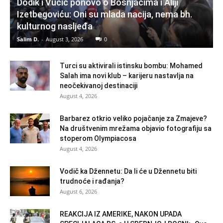
Dodik i Vučić ponovo o Bošnjacima i Aliji
Izetbegoviću: Oni su mlada nacija, nema bh.
kulturnog nasljeđa
Salim D.
-
August 3, 2026
0
Turci su aktivirali istinsku bombu: Mohamed
Salah ima novi klub – karijeru nastavlja na
neočekivanoj destinaciji
August 4, 2026
Barbarez otkrio veliko pojačanje za Zmajeve?
Na društvenim mrežama objavio fotografiju sa
stoperom Olympiacosa
August 4, 2026
Vodič ka Džennetu: Da li će u Džennetu biti
trudnoće i rađanja?
August 6, 2026
REAKCIJA IZ AMERIKE, NAKON UPADA