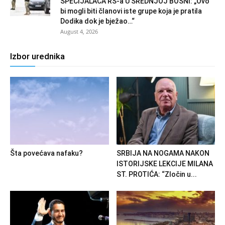
SPECIJALACA RS-a U SREDNJOJ BOSNI: „Ovo
bi mogli biti članovi iste grupe koja je pratila
Dodika dok je bježao…“
August 4, 2026
Izbor urednika
Šta povećava nafaku?
SRBIJA NA NOGAMA NAKON
ISTORIJSKE LEKCIJE MILANA
ST. PROTIĆA: “Zločin u...