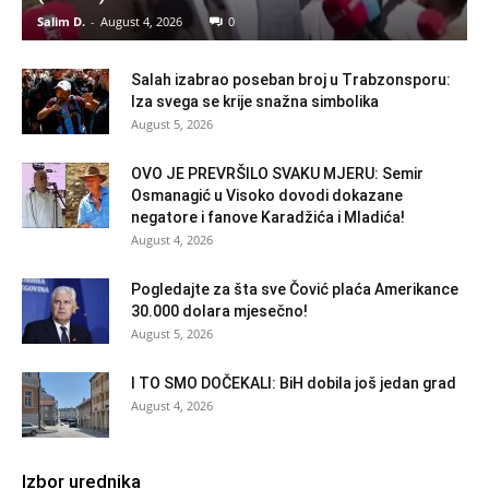
Salim D.
-
August 4, 2026
0
Salah izabrao poseban broj u Trabzonsporu:
Iza svega se krije snažna simbolika
August 5, 2026
OVO JE PREVRŠILO SVAKU MJERU: Semir
Osmanagić u Visoko dovodi dokazane
negatore i fanove Karadžića i Mladića!
August 4, 2026
Pogledajte za šta sve Čović plaća Amerikance
30.000 dolara mjesečno!
August 5, 2026
I TO SMO DOČEKALI: BiH dobila još jedan grad
August 4, 2026
Izbor urednika