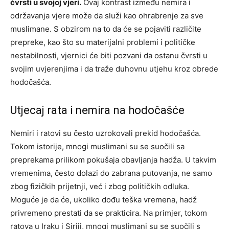
čvrsti u svojoj vjeri.
Ovaj kontrast između nemira i
održavanja vjere može da služi kao ohrabrenje za sve
muslimane. S obzirom na to da će se pojaviti različite
prepreke, kao što su materijalni problemi i političke
nestabilnosti, vjernici će biti pozvani da ostanu čvrsti u
svojim uvjerenjima i da traže duhovnu utjehu kroz obrede
hodočašća.
Utjecaj rata i nemira na hodočašće
Nemiri i ratovi su često uzrokovali prekid hodočašća.
Tokom istorije, mnogi muslimani su se suočili sa
preprekama prilikom pokušaja obavljanja hadža. U takvim
vremenima, često dolazi do zabrana putovanja, ne samo
zbog fizičkih prijetnji, već i zbog političkih odluka.
Moguće je da će, ukoliko dođu teška vremena, hadž
privremeno prestati da se prakticira. Na primjer, tokom
ratova u Iraku i Siriji, mnogi muslimani su se suočili s