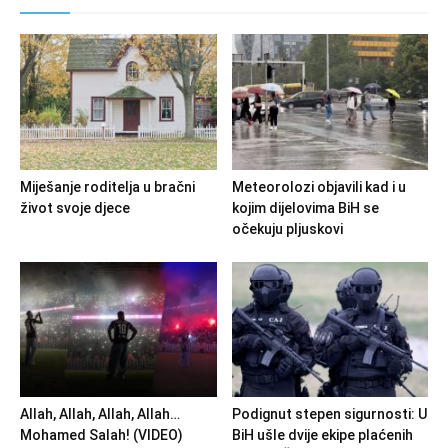
Miješanje roditelja u bračni
Meteorolozi objavili kad i u
život svoje djece
kojim dijelovima BiH se
očekuju pljuskovi
Allah, Allah, Allah, Allah…
Podignut stepen sigurnosti: U
Mohamed Salah! (VIDEO)
BiH ušle dvije ekipe plaćenih