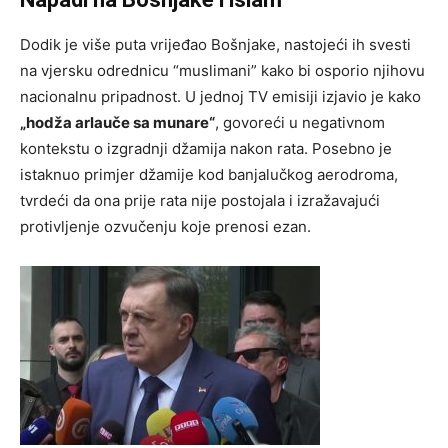
Dodik je više puta vrijeđao Bošnjake, nastojeći ih svesti
na vjersku odrednicu “muslimani” kako bi osporio njihovu
nacionalnu pripadnost. U jednoj TV emisiji izjavio je kako
„hodža arlauče sa munare“
, govoreći u negativnom
kontekstu o izgradnji džamija nakon rata. Posebno je
istaknuo primjer džamije kod banjalučkog aerodroma,
tvrdeći da ona prije rata nije postojala i izražavajući
protivljenje ozvučenju koje prenosi ezan.