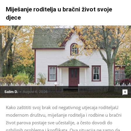
Miješanje roditelja u bračni život svoje
djece
Salim D.
-
August 6, 2026
0
Kako zaštititi svoj brak od negativnog utjecaja roditeljaU
modernom društvu, miješanje roditelja i rodbine u bračni
život parova postaje sve učestalije, a često dovodi do
ozbiljnih problema i konflikata. Ova situacija ne samo da