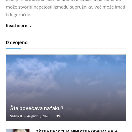
može stvoriti napetosti između supružnika, već može imati
i dugoročne...
Read more
Izdvojeno
Šta povećava nafaku?
Salim D.
-
August 6, 2026
0
OŠTRA REAKCIJA MINISTRA ODBRANE BiH: