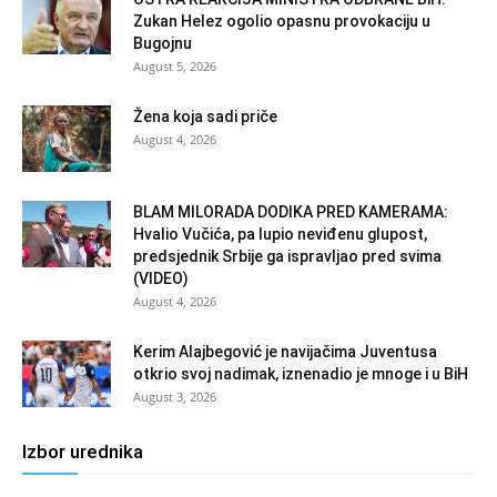
Zukan Helez ogolio opasnu provokaciju u
Bugojnu
August 5, 2026
Žena koja sadi priče
August 4, 2026
BLAM MILORADA DODIKA PRED KAMERAMA:
Hvalio Vučića, pa lupio neviđenu glupost,
predsjednik Srbije ga ispravljao pred svima
(VIDEO)
August 4, 2026
Kerim Alajbegović je navijačima Juventusa
otkrio svoj nadimak, iznenadio je mnoge i u BiH
August 3, 2026
Izbor urednika