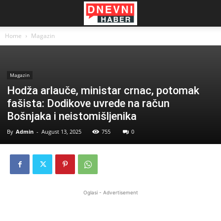
Home
Magazin
Magazin
Hodža arlauče, ministar crnac, potomak
fašista: Dodikove uvrede na račun
Bošnjaka i neistomišljenika
By
Admin
-
August 13, 2025
755
0
Oglasi - Advertisement