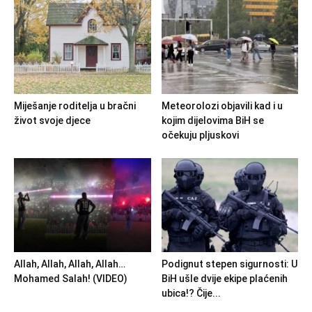
Miješanje roditelja u bračni
Meteorolozi objavili kad i u
život svoje djece
kojim dijelovima BiH se
očekuju pljuskovi
Allah, Allah, Allah, Allah…
Podignut stepen sigurnosti: U
Mohamed Salah! (VIDEO)
BiH ušle dvije ekipe plaćenih
ubica!? Čije...