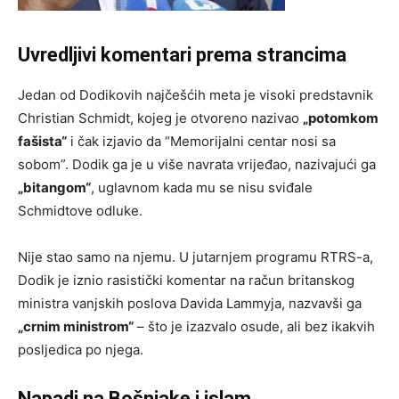
Uvredljivi komentari prema strancima
Jedan od Dodikovih najčešćih meta je visoki predstavnik
Christian Schmidt, kojeg je otvoreno nazivao
„potomkom
fašista“
i čak izjavio da “Memorijalni centar nosi sa
sobom”. Dodik ga je u više navrata vrijeđao, nazivajući ga
„bitangom“
, uglavnom kada mu se nisu sviđale
Schmidtove odluke.
Nije stao samo na njemu. U jutarnjem programu RTRS-a,
Dodik je iznio rasistički komentar na račun britanskog
ministra vanjskih poslova Davida Lammyja, nazvavši ga
„crnim ministrom“
– što je izazvalo osude, ali bez ikakvih
posljedica po njega.
Napadi na Bošnjake i islam