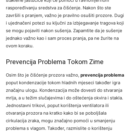
staklene jastučiće koji će pomoći u ravnomjernom
raspoređivanju sredstva za čišćenje. Nakon što ste
završili s pranjem, važno je pravilno osušiti prozore. Dugi
i ujednačeni potezi su ključni za izbjegavanje tragova koji
se mogu pojaviti nakon sušenja. Zapamtite da je sušenje
jednako važno kao i sam proces pranja, pa ne žurite na
ovom koraku.
Prevencija Problema Tokom Zime
Osim što je čišćenje prozora važno,
prevencija problema
poput kondenzacije tokom hladnih mjeseci također igra
značajnu ulogu. Kondenzacija može dovesti do stvaranja
mrlja, a u težim slučajevima i do oštećenja okvira i stakla.
Jednostavni trikovi, poput korištenja ventilatora ili
otvaranja prozora na kratko kako bi se poboljšala
cirkulacija zraka, mogu značajno pomoći u smanjenju
problema s vlagom. Također, razmislite o korištenju