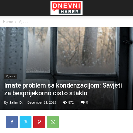
Home
Vijesti
Vijesti
Imate problem sa kondenzacijom: Savjeti
za besprijekorno čisto staklo
By
Salim D.
-
December 21, 2025
872
0