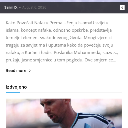
Salim D.
-
August 6, 2026
0
Kako Povećati Nafaku Prema Učenju IslamaU svijetu
islama, koncept nafake, odnosno opskrbe, predstavlja
temeljni element svakodnevnog života. Mnogi vjernici
tragaju za savjetima i uputama kako da povećaju svoju
nafaku, a Kur'an i hadisi Poslanika Muhammeda, s.a.w.s.,
pružaju jasne smjernice u tom pogledu. Ove smjernice...
Read more
Izdvojeno