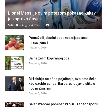
Lionel Messi je ovim potezom pokazao kakav
je zapravo čovjek
Salim D.
-
August 4, 2026
0
Pomaže li jabučni ocat kod dijabetesa i
mršavljenja?
August 4, 2026
Ja ne želim kopiranog oca
August 4, 2026
BiH dobija strašno pojačanje, ovo smo čekali
kao ozeblo sunce: Barbarez objavio sliku s
novim Zmajem
August 3, 2026
Salah izabrao poseban broj u Trabzonsporu: