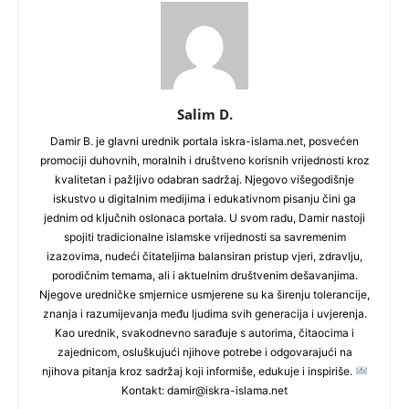
Salim D.
Damir B. je glavni urednik portala iskra-islama.net, posvećen
promociji duhovnih, moralnih i društveno korisnih vrijednosti kroz
kvalitetan i pažljivo odabran sadržaj. Njegovo višegodišnje
iskustvo u digitalnim medijima i edukativnom pisanju čini ga
jednim od ključnih oslonaca portala. U svom radu, Damir nastoji
spojiti tradicionalne islamske vrijednosti sa savremenim
izazovima, nudeći čitateljima balansiran pristup vjeri, zdravlju,
porodičnim temama, ali i aktuelnim društvenim dešavanjima.
Njegove uredničke smjernice usmjerene su ka širenju tolerancije,
znanja i razumijevanja među ljudima svih generacija i uvjerenja.
Kao urednik, svakodnevno sarađuje s autorima, čitaocima i
zajednicom, osluškujući njihove potrebe i odgovarajući na
njihova pitanja kroz sadržaj koji informiše, edukuje i inspiriše.
Kontakt: damir@iskra-islama.net