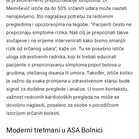
je pravovremeno prepoznavanje simptoma. Dr.
Memišević ističe da do 50% srčanih udara može nastati
nenajavljeno, što naglašava potrebu za redovnim
pregledima i upozorenjima na tegobe. “Pacijenti često ne
prepoznaju simptome rizika. Naš cilj je prepoznati takve
slučajeve i na vrijeme intervenirati kako bismo smanjili
rizik od srčanog udara”, kaže on. Tu se posebno ističe
uloga zdravstvenih radnika, koji bi trebali educirati
pacijente o prepoznavanju simptoma poput bolova u
grudima, otežanog disanja ili umora. Također, ističe koliko
je važno da svaka promjena u zdravstvenom stanju bude
signal za dodatne preglede i analize. U ovom kontekstu,
važnost redovnih kardioloških pregleda ne može se
dovoljno naglasiti, posebno za osobe s porodičnom
istorijom srčanih bolesti.
Moderni tretmani u ASA Bolnici