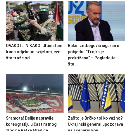
OVAKO ILI NIKAKO: Ultimatum
Bakir Izetbegović siguran u
Irana odjeknuo svijetom, evo
pobjedu: “Trojka je
šta traže od...
prekrižena” – Pogledajte
šta...
Sramota! Delije napravile
Zašto je Brčko toliko važno?
koreografiju u čast ratnog
Ukrajinski general upozorava
zločina Ratka Mladića
na scenario koji...