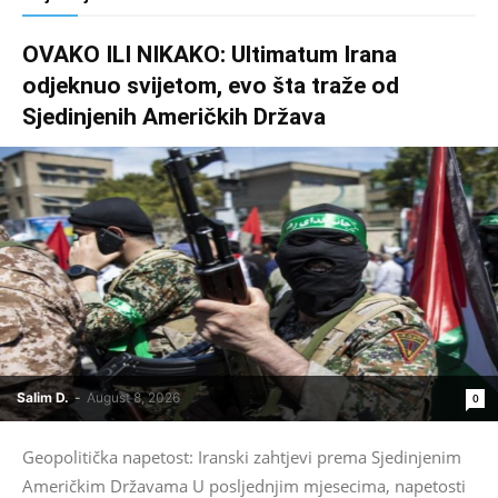
OVAKO ILI NIKAKO: Ultimatum Irana
odjeknuo svijetom, evo šta traže od
Sjedinjenih Američkih Država
Salim D.
-
August 8, 2026
0
Geopolitička napetost: Iranski zahtjevi prema Sjedinjenim
Američkim Državama U posljednjim mjesecima, napetosti