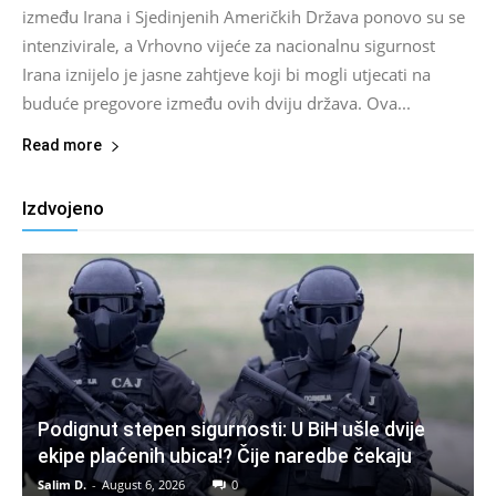
između Irana i Sjedinjenih Američkih Država ponovo su se
intenzivirale, a Vrhovno vijeće za nacionalnu sigurnost
Irana iznijelo je jasne zahtjeve koji bi mogli utjecati na
buduće pregovore između ovih dviju država. Ova...
Read more
Izdvojeno
Podignut stepen sigurnosti: U BiH ušle dvije
ekipe plaćenih ubica!? Čije naredbe čekaju
Salim D.
-
August 6, 2026
0