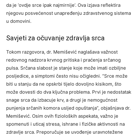
da je ‘ovdje srce ipak najmirnije’. Ova izjava reflektira
njegovu posvećenost unapređenju zdravstvenog sistema
u domovini.
Savjeti za očuvanje zdravlja srca
Tokom razgovora, dr. Memišević naglašava važnost
redovnog nadzora krvnog pritiska i praćenja srčanog
pulsa. Srčana slabost je stanje koje može imati ozbiljne
posljedice, a simptomi često nisu očigledni. “Srce može
biti u stanju da ne opskrbi tijelo dovoljno kisikom, što
može dovesti do dva ključna problema. Prvi je nedostatak
snage srca da izbacuje krv, a drugi je nemogućnost
punjenja srčanih komora usljed opuštanja”, objašnjava dr.
Memišević. Osim ovih fizioloških aspekata, važno je
spomenuti i uticaj stresa, ishrane i fizičke aktivnosti na
zdravlje srca. Preporučuje se uvođenje uravnotežene