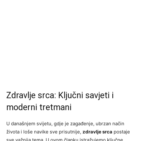
Zdravlje srca: Ključni savjeti i
moderni tretmani
U današnjem svijetu, gdje je zagađenje, ubrzan način
života i loše navike sve prisutnije,
zdravlje srca
postaje
sve važnija tema. U ovom članku istražujemo ključne