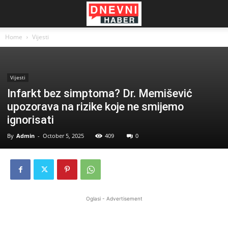
Home
Vijesti
Vijesti
Infarkt bez simptoma? Dr. Memišević
upozorava na rizike koje ne smijemo
ignorisati
By
Admin
-
October 5, 2025
409
0
Oglasi - Advertisement